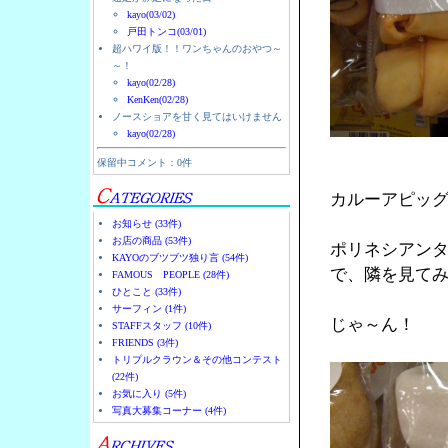
kayo(03/02)
戸田トンコ(03/01)
超ハワイ版！！ワンちゃんのおやつ～
～！
kayo(02/28)
KenKen(02/28)
ノースショアを甘く見てはいけません
kayo(02/28)
保留中コメント：0件
カルーアピッ
お知らせ (33件)
お店の商品 (53件)
ポリネシアン
KAYOのブツブツ独り言 (54件)
で、隣を見て
FAMOUS PEOPLE (28件)
ひとこと (33件)
サーフィン (1件)
じゃ～ん！
STAFFスタッフ (10件)
FRIENDS (3件)
トリプルクラウン＆その他コンテスト
(22件)
お気に入り (5件)
写真大募集コーナー (4件)