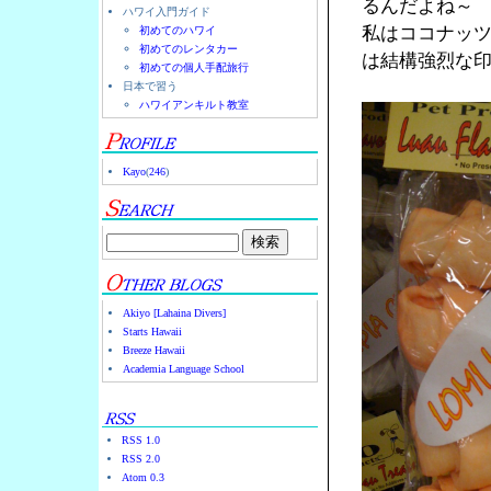
るんだよね～
ハワイ入門ガイド
私はココナッ
初めてのハワイ
初めてのレンタカー
は結構強烈な
初めての個人手配旅行
日本で習う
ハワイアンキルト教室
Kayo
(
246
)
Akiyo [Lahaina Divers]
Starts Hawaii
Breeze Hawaii
Academia Language School
RSS 1.0
RSS 2.0
Atom 0.3