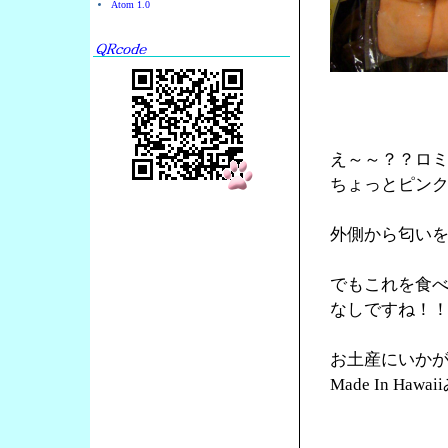
Atom 1.0
え～～？？ロ
ちょっとピン
外側から匂い
でもこれを食
なしですね！
お土産にいか
Made In Ha