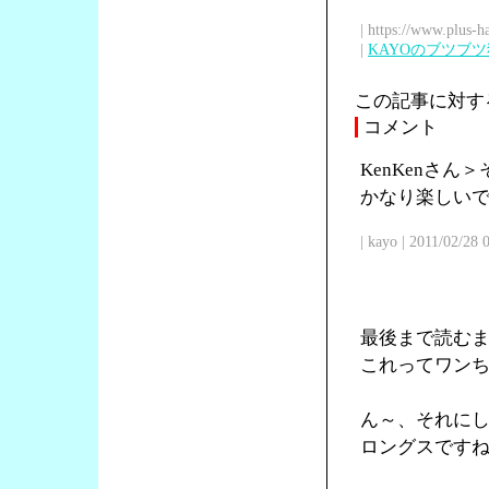
| https://www.plus-h
|
KAYOのブツブ
この記事に対す
コメント
KenKenさ
かなり楽しい
| kayo | 2011/02/28
最後まで読む
これってワン
ん～、それに
ロングスです