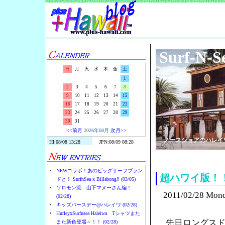
Surf-N-S
日
月
火
水
木
金
土
1
2
3
4
5
6
7
8
9
10
11
12
13
14
15
16
17
18
19
20
21
22
23
24
25
26
27
28
29
30
31
<<前月
2026年08月
次月>>
ノースショアのハレイ
NEWコラボ！あのビッグサーフブラン
超ハワイ版！
ドと！ SurfnSea x Billabong!! (03/05)
ソロモン流 山下マヌーさん編！
2011/02/28 Mon
(02/28)
キッズバースデー@ハレイワ (02/28)
HurleyxSurfnsea Haleiwa Tシャツまた
先日ロングス
また新色登場～！！ (02/28)