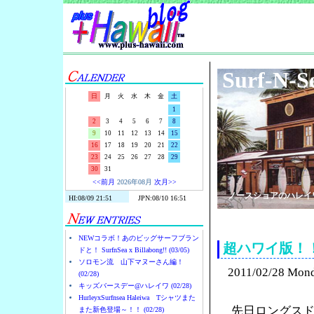
Surf-N-S
日
月
火
水
木
金
土
1
2
3
4
5
6
7
8
9
10
11
12
13
14
15
16
17
18
19
20
21
22
23
24
25
26
27
28
29
30
31
<<前月
2026年08月
次月>>
ノースショアのハレイ
NEWコラボ！あのビッグサーフブラン
超ハワイ版！
ドと！ SurfnSea x Billabong!! (03/05)
ソロモン流 山下マヌーさん編！
2011/02/28 Mon
(02/28)
キッズバースデー@ハレイワ (02/28)
HurleyxSurfnsea Haleiwa Tシャツまた
先日ロングス
また新色登場～！！ (02/28)