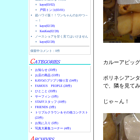
kayo(03/02)
戸田トンコ(03/01)
超ハワイ版！！ワンちゃんのおやつ～
～！
kayo(02/28)
KenKen(02/28)
ノースショアを甘く見てはいけません
kayo(02/28)
保留中コメント：0件
カルーアピッ
お知らせ (33件)
お店の商品 (53件)
ポリネシアン
KAYOのブツブツ独り言 (54件)
で、隣を見て
FAMOUS PEOPLE (28件)
ひとこと (33件)
サーフィン (1件)
じゃ～ん！
STAFFスタッフ (10件)
FRIENDS (3件)
トリプルクラウン＆その他コンテスト
(22件)
お気に入り (5件)
写真大募集コーナー (4件)