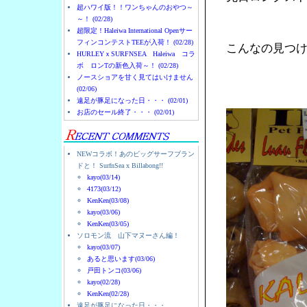
超ハワイ版！！ワンちゃんのおやつ～
～！ (02/28)
超限定！Haleiwa International Openサー
フィンコンテストTEEが入荷！ (02/28)
こんなの見つ
HURLEYｘSURFNSEA Haleiwa コラ
ボ ロンTの新色入荷～！ (02/28)
ノースショアを甘く見てはいけません
(02/06)
遠足が豚足になった日・・・ (02/01)
お店のセール終了・・・ (02/01)
NEWコラボ！あのビッグサーフブラン
ドと！ SurfnSea x Billabong!!
kayo(03/14)
4173(03/12)
KenKen(03/08)
kayo(03/06)
KenKen(03/05)
ソロモン流 山下マヌーさん編！
kayo(03/07)
あると思います(03/06)
戸田トンコ(03/06)
kayo(02/28)
KenKen(02/28)
遠足が豚足になった日・・・