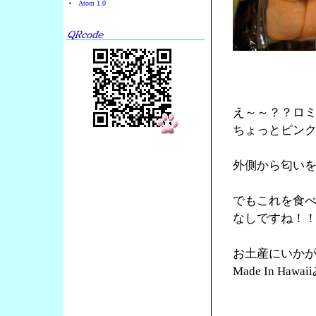
Atom 1.0
え～～？？ロ
ちょっとピン
外側から匂い
でもこれを食
なしですね！
お土産にいか
Made In Ha