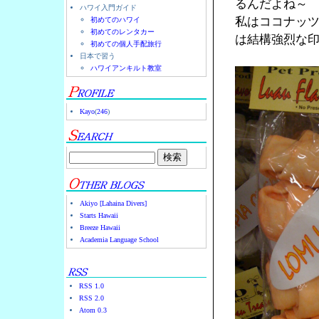
るんだよね～
ハワイ入門ガイド
私はココナッ
初めてのハワイ
初めてのレンタカー
は結構強烈な
初めての個人手配旅行
日本で習う
ハワイアンキルト教室
Kayo
(
246
)
Akiyo [Lahaina Divers]
Starts Hawaii
Breeze Hawaii
Academia Language School
RSS 1.0
RSS 2.0
Atom 0.3