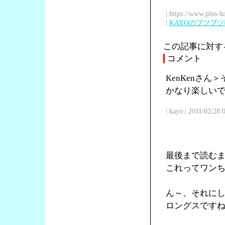
| https://www.plus-h
|
KAYOのブツブ
この記事に対す
コメント
KenKenさ
かなり楽しい
| kayo | 2011/02/28
最後まで読む
これってワン
ん～、それに
ロングスです