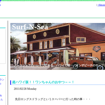
|
+Hawa
Surf-N-Sea
ノースショアのハレイワにある、ハワイで唯一、オンザビーチのサーフ
ラン
超ハワイ版！！ワンちゃんのおやつ～～！
)
2011/02/28 Monday
)
先日ロングスドラッグというスーパーに行った時の事・・・
ツまた