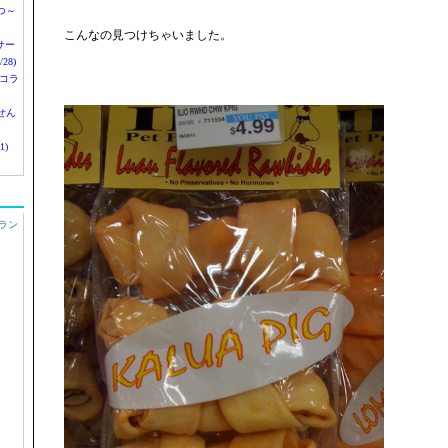
つ～
こんなの見つけちゃいました。
nサー
28)
 コラ
せん
1)
ラン