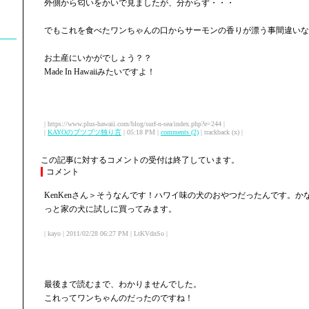
外側から匂いをかいで見ましたが、分からず・・・
でもこれを食べたワンちゃんの口からサーモンの香りが漂う事間違いな
お土産にいかがでしょう？？
Made In Hawaiiみたいですよ！
| https://www.plus-hawaii.com/blog/surf-n-sea/index.php?e=244 |
|
KAYOのブツブツ独り言
| 05:18 PM |
comments (2)
| trackback (x) |
この記事に対するコメントの受付は終了しています。
コメント
KenKenさん＞そうなんです！ハワイ味の犬のおやつだったんです。
っと家の犬に試しに買ってみます。
| kayo | 2011/02/28 06:27 PM | LtKVdnSo |
最後まで読むまで、わかりませんでした。
これってワンちゃんのだったのですね！