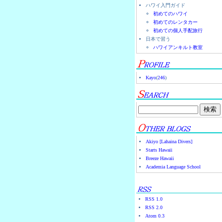
ハワイ入門ガイド
初めてのハワイ
初めてのレンタカー
初めての個人手配旅行
日本で習う
ハワイアンキルト教室
Kayo
(
246
)
Akiyo [Lahaina Divers]
Starts Hawaii
Breeze Hawaii
Academia Language School
RSS 1.0
RSS 2.0
Atom 0.3