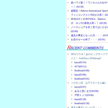
超ハワイ版！！ワンちゃんのおや
～！ (02/28)
超限定！Haleiwa International Ope
フィンコンテストTEEが入荷！ (02/
HURLEYｘSURFNSEA Haleiwa
ボ ロンTの新色入荷～！ (02/28)
ノースショアを甘く見てはいけま
(02/06)
遠足が豚足になった日・・・ (02/0
お店のセール終了・・・ (02/01)
NEWコラボ！あのビッグサーフブ
ドと！ SurfnSea x Billabong!!
kayo(03/14)
4173(03/12)
KenKen(03/08)
kayo(03/06)
KenKen(03/05)
ソロモン流 山下マヌーさん編！
kayo(03/07)
あると思います(03/06)
戸田トンコ(03/06)
kayo(02/28)
KenKen(02/28)
遠足が豚足になった日・・・