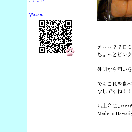
Atom 1.0
え～～？？ロ
ちょっとピン
外側から匂い
でもこれを食
なしですね！
お土産にいか
Made In Ha