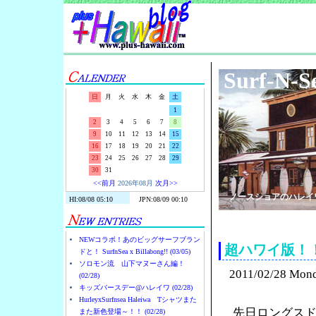
Surf-N-S
日
月
火
水
木
金
土
1
2
3
4
5
6
7
8
9
10
11
12
13
14
15
16
17
18
19
20
21
22
23
24
25
26
27
28
29
30
31
<<前月
2026年08月
次月>>
ノースショアのハレイ
NEWコラボ！あのビッグサーフブラン
超ハワイ版！
ドと！ SurfnSea x Billabong!! (03/05)
ソロモン流 山下マヌーさん編！
2011/02/28 Mon
(02/28)
キッズバースデー@ハレイワ (02/28)
HurleyxSurfnsea Haleiwa Tシャツまた
先日ロングス
また新色登場～！！ (02/28)