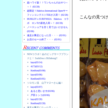
超ハワイ版！！ワンちゃんのおやつ～
～！ (02/28)
超限定！Haleiwa International Openサー
フィンコンテストTEEが入荷！ (02/28)
こんなの見つ
HURLEYｘSURFNSEA Haleiwa コラ
ボ ロンTの新色入荷～！ (02/28)
ノースショアを甘く見てはいけません
(02/06)
遠足が豚足になった日・・・ (02/01)
お店のセール終了・・・ (02/01)
NEWコラボ！あのビッグサーフブラン
ドと！ SurfnSea x Billabong!!
kayo(03/14)
4173(03/12)
KenKen(03/08)
kayo(03/06)
KenKen(03/05)
ソロモン流 山下マヌーさん編！
kayo(03/07)
あると思います(03/06)
戸田トンコ(03/06)
kayo(02/28)
KenKen(02/28)
遠足が豚足になった日・・・