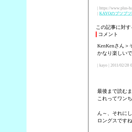
| https://www.plus-h
|
KAYOのブツブ
この記事に対す
コメント
KenKenさ
かなり楽しい
| kayo | 2011/02/28
最後まで読む
これってワン
ん～、それに
ロングスです