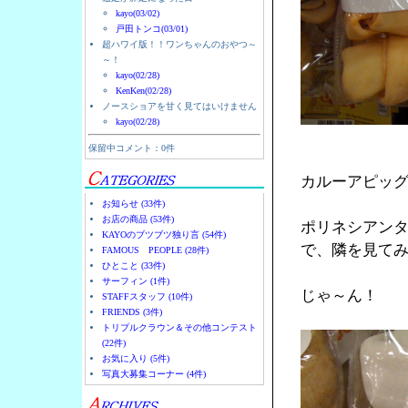
kayo(03/02)
戸田トンコ(03/01)
超ハワイ版！！ワンちゃんのおやつ～
～！
kayo(02/28)
KenKen(02/28)
ノースショアを甘く見てはいけません
kayo(02/28)
保留中コメント：0件
カルーアピッ
お知らせ (33件)
お店の商品 (53件)
ポリネシアン
KAYOのブツブツ独り言 (54件)
で、隣を見て
FAMOUS PEOPLE (28件)
ひとこと (33件)
サーフィン (1件)
じゃ～ん！
STAFFスタッフ (10件)
FRIENDS (3件)
トリプルクラウン＆その他コンテスト
(22件)
お気に入り (5件)
写真大募集コーナー (4件)