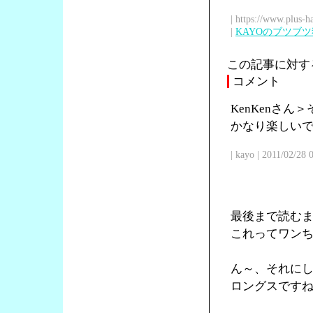
| https://www.plus-h
|
KAYOのブツブ
この記事に対す
コメント
KenKenさ
かなり楽しい
| kayo | 2011/02/28
最後まで読む
これってワン
ん～、それに
ロングスです