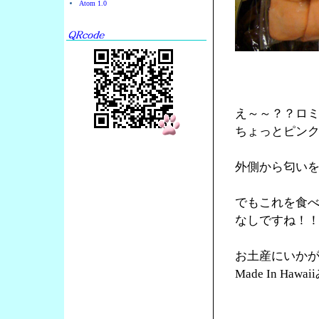
Atom 1.0
え～～？？ロ
ちょっとピン
外側から匂い
でもこれを食
なしですね！
お土産にいか
Made In Ha