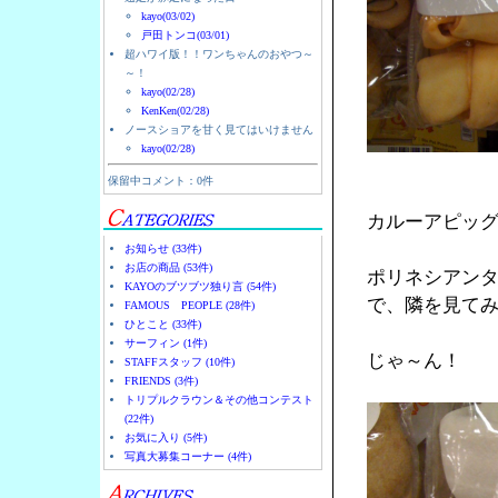
kayo(03/02)
戸田トンコ(03/01)
超ハワイ版！！ワンちゃんのおやつ～
～！
kayo(02/28)
KenKen(02/28)
ノースショアを甘く見てはいけません
kayo(02/28)
保留中コメント：0件
カルーアピッ
お知らせ (33件)
お店の商品 (53件)
ポリネシアン
KAYOのブツブツ独り言 (54件)
で、隣を見て
FAMOUS PEOPLE (28件)
ひとこと (33件)
サーフィン (1件)
じゃ～ん！
STAFFスタッフ (10件)
FRIENDS (3件)
トリプルクラウン＆その他コンテスト
(22件)
お気に入り (5件)
写真大募集コーナー (4件)