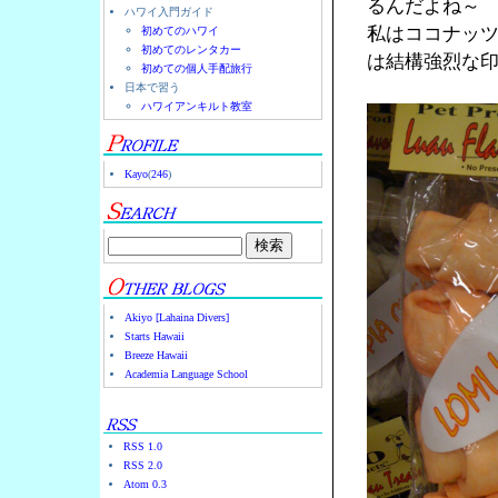
るんだよね～
ハワイ入門ガイド
私はココナッ
初めてのハワイ
初めてのレンタカー
は結構強烈な
初めての個人手配旅行
日本で習う
ハワイアンキルト教室
Kayo
(
246
)
Akiyo [Lahaina Divers]
Starts Hawaii
Breeze Hawaii
Academia Language School
RSS 1.0
RSS 2.0
Atom 0.3