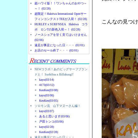
超ハワイ版！！ワンちゃんのおやつ～
～！ (02/28)
超限定！Haleiwa International Openサー
フィンコンテストTEEが入荷！ (02/28)
こんなの見つ
HURLEYｘSURFNSEA Haleiwa コラ
ボ ロンTの新色入荷～！ (02/28)
ノースショアを甘く見てはいけません
(02/06)
遠足が豚足になった日・・・ (02/01)
お店のセール終了・・・ (02/01)
NEWコラボ！あのビッグサーフブラン
ドと！ SurfnSea x Billabong!!
kayo(03/14)
4173(03/12)
KenKen(03/08)
kayo(03/06)
KenKen(03/05)
ソロモン流 山下マヌーさん編！
kayo(03/07)
あると思います(03/06)
戸田トンコ(03/06)
kayo(02/28)
KenKen(02/28)
遠足が豚足になった日・・・