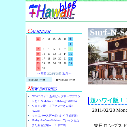
Surf-N-S
日
月
火
水
木
金
土
1
2
3
4
5
6
7
8
9
10
11
12
13
14
15
16
17
18
19
20
21
22
23
24
25
26
27
28
29
30
31
<<前月
2026年08月
次月>>
ノースショアのハレイ
NEWコラボ！あのビッグサーフブラン
超ハワイ版！
ドと！ SurfnSea x Billabong!! (03/05)
ソロモン流 山下マヌーさん編！
2011/02/28 Mon
(02/28)
キッズバースデー@ハレイワ (02/28)
HurleyxSurfnsea Haleiwa Tシャツまた
先日ロングス
また新色登場～！！ (02/28)