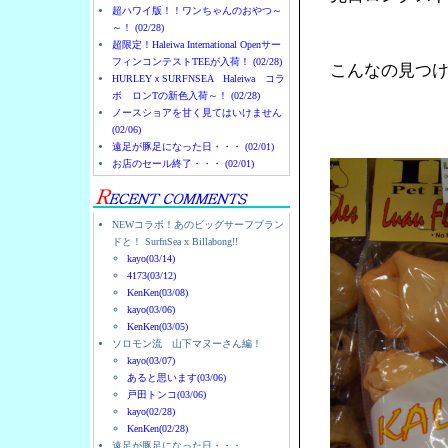
超ハワイ版！！ワンちゃんのおやつ～
～！ (02/28)
超限定！Haleiwa International Openサー
フィンコンテストTEEが入荷！ (02/28)
こんなの見つ
HURLEYｘSURFNSEA Haleiwa コラ
ボ ロンTの新色入荷～！ (02/28)
ノースショアを甘く見てはいけません
(02/06)
遠足が豚足になった日・・・ (02/01)
お店のセール終了・・・ (02/01)
NEWコラボ！あのビッグサーフブラン
ドと！ SurfnSea x Billabong!!
kayo(03/14)
4173(03/12)
KenKen(03/08)
kayo(03/06)
KenKen(03/05)
ソロモン流 山下マヌーさん編！
kayo(03/07)
あると思います(03/06)
戸田トンコ(03/06)
kayo(02/28)
KenKen(02/28)
遠足が豚足になった日・・・