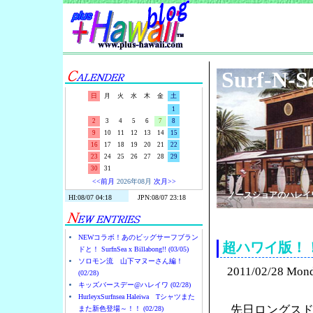
Surf-N-S
日
月
火
水
木
金
土
1
2
3
4
5
6
7
8
9
10
11
12
13
14
15
16
17
18
19
20
21
22
23
24
25
26
27
28
29
30
31
<<前月
2026年08月
次月>>
ノースショアのハレイ
NEWコラボ！あのビッグサーフブラン
超ハワイ版！
ドと！ SurfnSea x Billabong!! (03/05)
ソロモン流 山下マヌーさん編！
2011/02/28 Mon
(02/28)
キッズバースデー@ハレイワ (02/28)
HurleyxSurfnsea Haleiwa Tシャツまた
先日ロングス
また新色登場～！！ (02/28)