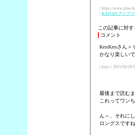
| https://www.plus-h
|
KAYOのブツブ
この記事に対す
コメント
KenKenさ
かなり楽しい
| kayo | 2011/02/28
最後まで読む
これってワン
ん～、それに
ロングスです