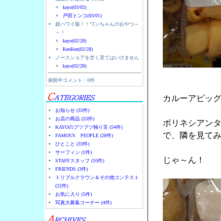
kayo(03/02)
戸田トンコ(03/01)
超ハワイ版！！ワンちゃんのおやつ～
～！
kayo(02/28)
KenKen(02/28)
ノースショアを甘く見てはいけません
kayo(02/28)
保留中コメント：0件
カルーアピッ
お知らせ (33件)
お店の商品 (53件)
ポリネシアン
KAYOのブツブツ独り言 (54件)
で、隣を見て
FAMOUS PEOPLE (28件)
ひとこと (33件)
サーフィン (1件)
じゃ～ん！
STAFFスタッフ (10件)
FRIENDS (3件)
トリプルクラウン＆その他コンテスト
(22件)
お気に入り (5件)
写真大募集コーナー (4件)