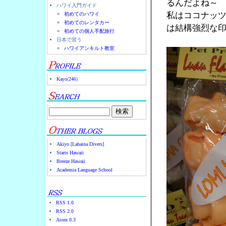
るんだよね～
ハワイ入門ガイド
私はココナッ
初めてのハワイ
初めてのレンタカー
は結構強烈な
初めての個人手配旅行
日本で習う
ハワイアンキルト教室
Kayo
(
246
)
Akiyo [Lahaina Divers]
Starts Hawaii
Breeze Hawaii
Academia Language School
RSS 1.0
RSS 2.0
Atom 0.3