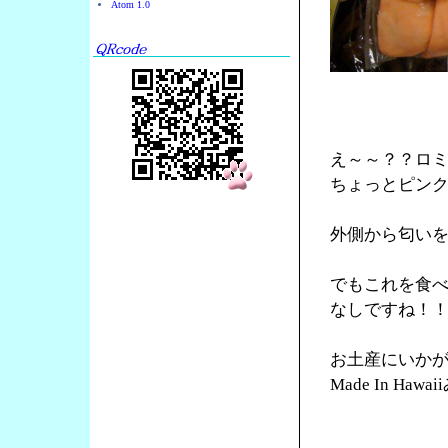
Atom 1.0
え～～？？ロ
ちょっとピン
外側から匂い
でもこれを食
なしですね！
お土産にいか
Made In Ha