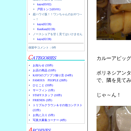
kayo(03/02)
戸田トンコ(03/01)
超ハワイ版！！ワンちゃんのおやつ～
～！
kayo(02/28)
KenKen(02/28)
ノースショアを甘く見てはいけません
kayo(02/28)
保留中コメント：0件
カルーアピッ
お知らせ (33件)
お店の商品 (53件)
ポリネシアン
KAYOのブツブツ独り言 (54件)
で、隣を見て
FAMOUS PEOPLE (28件)
ひとこと (33件)
サーフィン (1件)
じゃ～ん！
STAFFスタッフ (10件)
FRIENDS (3件)
トリプルクラウン＆その他コンテスト
(22件)
お気に入り (5件)
写真大募集コーナー (4件)