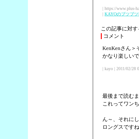
| https://www.plus-h
|
KAYOのブツブ
この記事に対す
コメント
KenKenさ
かなり楽しい
| kayo | 2011/02/28
最後まで読む
これってワン
ん～、それに
ロングスです