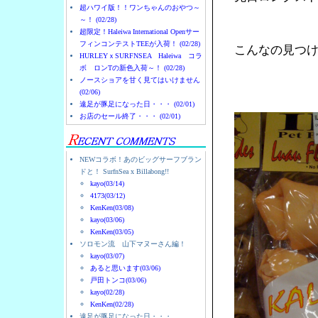
超ハワイ版！！ワンちゃんのおやつ～
～！ (02/28)
超限定！Haleiwa International Openサー
フィンコンテストTEEが入荷！ (02/28)
こんなの見つ
HURLEYｘSURFNSEA Haleiwa コラ
ボ ロンTの新色入荷～！ (02/28)
ノースショアを甘く見てはいけません
(02/06)
遠足が豚足になった日・・・ (02/01)
お店のセール終了・・・ (02/01)
NEWコラボ！あのビッグサーフブラン
ドと！ SurfnSea x Billabong!!
kayo(03/14)
4173(03/12)
KenKen(03/08)
kayo(03/06)
KenKen(03/05)
ソロモン流 山下マヌーさん編！
kayo(03/07)
あると思います(03/06)
戸田トンコ(03/06)
kayo(02/28)
KenKen(02/28)
遠足が豚足になった日・・・