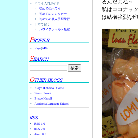
るんだよね～
ハワイ入門ガイド
私はココナッ
初めてのハワイ
初めてのレンタカー
は結構強烈な
初めての個人手配旅行
日本で習う
ハワイアンキルト教室
Kayo
(
246
)
Akiyo [Lahaina Divers]
Starts Hawaii
Breeze Hawaii
Academia Language School
RSS 1.0
RSS 2.0
Atom 0.3