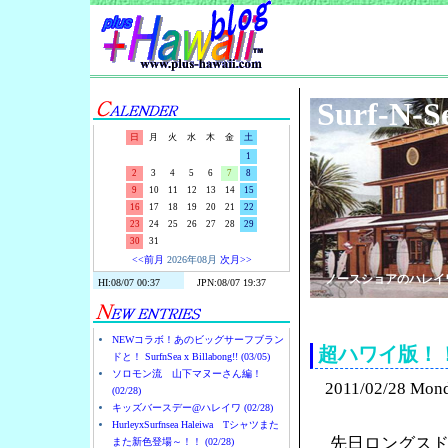
Surf-N-S
日
月
火
水
木
金
土
1
2
3
4
5
6
7
8
9
10
11
12
13
14
15
16
17
18
19
20
21
22
23
24
25
26
27
28
29
30
31
<<前月
2026年08月
次月>>
ノースショアのハレイ
NEWコラボ！あのビッグサーフブラン
超ハワイ版！
ドと！ SurfnSea x Billabong!! (03/05)
ソロモン流 山下マヌーさん編！
2011/02/28 Mon
(02/28)
キッズバースデー@ハレイワ (02/28)
HurleyxSurfnsea Haleiwa Tシャツまた
先日ロングス
また新色登場～！！ (02/28)