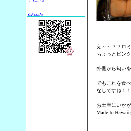
Atom 1.0
え～～？？ロ
ちょっとピン
外側から匂い
でもこれを食
なしですね！
お土産にいか
Made In Ha