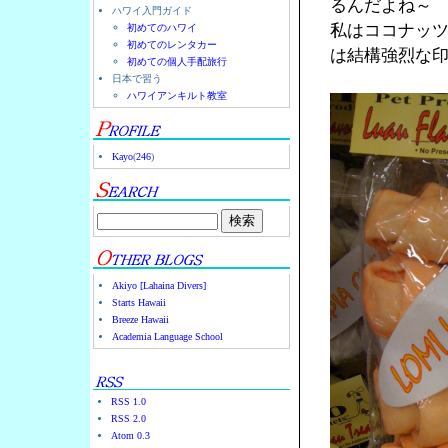
るんだよね～
ハワイ入門ガイド
私はココナッ
初めてのハワイ
初めてのレンタカー
は結構強烈な
初めての個人手配旅行
日本で習う
ハワイアンキルト教室
Kayo
(
246
)
Akiyo [Lahaina Divers]
Starts Hawaii
Breeze Hawaii
Academia Language School
RSS 1.0
RSS 2.0
Atom 0.3