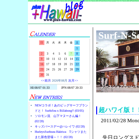
Surf-N-S
日
月
火
水
木
金
土
1
2
3
4
5
6
7
8
9
10
11
12
13
14
15
16
17
18
19
20
21
22
23
24
25
26
27
28
29
30
31
<<前月
2026年08月
次月>>
ノースショアのハレイ
NEWコラボ！あのビッグサーフブラン
超ハワイ版！
ドと！ SurfnSea x Billabong!! (03/05)
ソロモン流 山下マヌーさん編！
2011/02/28 Mon
(02/28)
キッズバースデー@ハレイワ (02/28)
HurleyxSurfnsea Haleiwa Tシャツまた
先日ロングス
また新色登場～！！ (02/28)