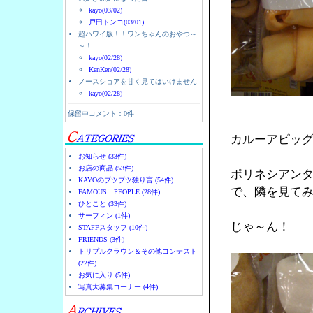
kayo(03/02)
戸田トンコ(03/01)
超ハワイ版！！ワンちゃんのおやつ～
～！
kayo(02/28)
KenKen(02/28)
ノースショアを甘く見てはいけません
kayo(02/28)
保留中コメント：0件
カルーアピッ
お知らせ (33件)
お店の商品 (53件)
ポリネシアン
KAYOのブツブツ独り言 (54件)
で、隣を見て
FAMOUS PEOPLE (28件)
ひとこと (33件)
サーフィン (1件)
じゃ～ん！
STAFFスタッフ (10件)
FRIENDS (3件)
トリプルクラウン＆その他コンテスト
(22件)
お気に入り (5件)
写真大募集コーナー (4件)