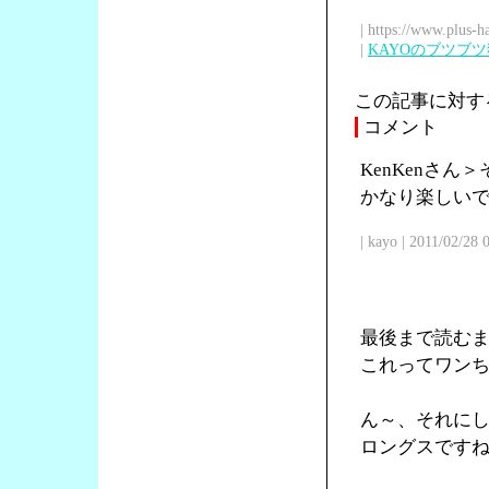
| https://www.plus-h
|
KAYOのブツブ
この記事に対す
コメント
KenKenさ
かなり楽しい
| kayo | 2011/02/28
最後まで読む
これってワン
ん～、それに
ロングスです