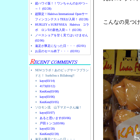
超ハワイ版！！ワンちゃんのおやつ～
～！ (02/28)
超限定！Haleiwa International Openサー
フィンコンテストTEEが入荷！ (02/28)
こんなの見つ
HURLEYｘSURFNSEA Haleiwa コラ
ボ ロンTの新色入荷～！ (02/28)
ノースショアを甘く見てはいけません
(02/06)
遠足が豚足になった日・・・ (02/01)
お店のセール終了・・・ (02/01)
NEWコラボ！あのビッグサーフブラン
ドと！ SurfnSea x Billabong!!
kayo(03/14)
4173(03/12)
KenKen(03/08)
kayo(03/06)
KenKen(03/05)
ソロモン流 山下マヌーさん編！
kayo(03/07)
あると思います(03/06)
戸田トンコ(03/06)
kayo(02/28)
KenKen(02/28)
遠足が豚足になった日・・・