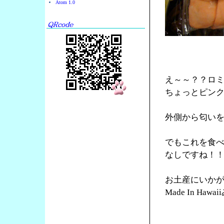
Atom 1.0
え～～？？ロ
ちょっとピン
外側から匂い
でもこれを食
なしですね！
お土産にいか
Made In Ha