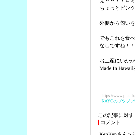
え～～？？ロ
ちょっとピン
外側から匂い
でもこれを食
なしですね！
お土産にいか
Made In Ha
| https://www.plus-h
|
KAYOのブツブ
この記事に対す
コメント
KenKenさ