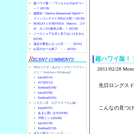
超ハワイ版！！ワンちゃんのおやつ～
～！ (02/28)
超限定！Haleiwa International Openサー
フィンコンテストTEEが入荷！ (02/28)
HURLEYｘSURFNSEA Haleiwa コラ
ボ ロンTの新色入荷～！ (02/28)
ノースショアを甘く見てはいけません
(02/06)
ノースショアのハレイ
遠足が豚足になった日・・・ (02/01)
お店のセール終了・・・ (02/01)
超ハワイ版！
NEWコラボ！あのビッグサーフブラン
2011/02/28 Mon
ドと！ SurfnSea x Billabong!!
kayo(03/14)
4173(03/12)
先日ロングス
KenKen(03/08)
kayo(03/06)
KenKen(03/05)
ソロモン流 山下マヌーさん編！
こんなの見つ
kayo(03/07)
あると思います(03/06)
戸田トンコ(03/06)
kayo(02/28)
KenKen(02/28)
遠足が豚足になった日・・・