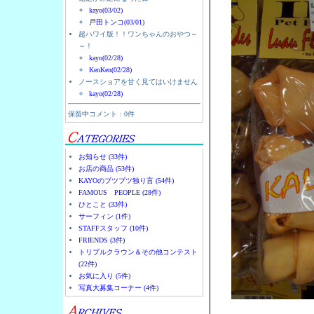
kayo(03/02)
戸田トンコ(03/01)
超ハワイ版！！ワンちゃんのおやつ～
～！
kayo(02/28)
KenKen(02/28)
ノースショアを甘く見てはいけません
kayo(02/28)
保留中コメント：0件
お知らせ (33件)
お店の商品 (53件)
KAYOのブツブツ独り言 (54件)
FAMOUS PEOPLE (28件)
ひとこと (33件)
サーフィン (1件)
STAFFスタッフ (10件)
FRIENDS (3件)
トリプルクラウン＆その他コンテスト
(22件)
お気に入り (5件)
写真大募集コーナー (4件)