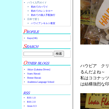
ハワイ入門ガイド
初めてのハワイ
初めてのレンタカー
初めての個人手配旅行
日本で習う
ハワイアンキルト教室
Kayo
(
246
)
ハウピア ク
Akiyo [Lahaina Divers]
るんだよね～
Starts Hawaii
私はココナッ
Breeze Hawaii
Academia Language School
は結構強烈な
RSS 1.0
RSS 2.0
Atom 0.3