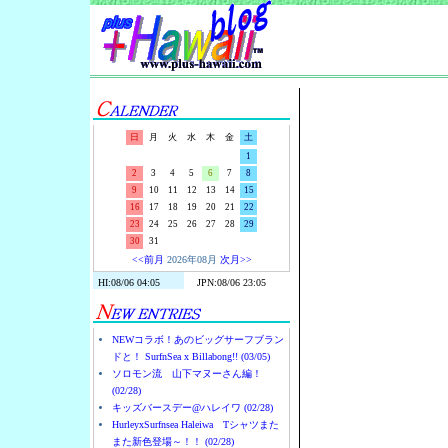
Surf-N-S
日
月
火
水
木
金
土
1
2
3
4
5
6
7
8
9
10
11
12
13
14
15
16
17
18
19
20
21
22
23
24
25
26
27
28
29
30
31
<<前月
2026年08月
次月>>
NEWコラボ！あのビッグサーフブラン
ドと！ SurfnSea x Billabong!! (03/05)
ソロモン流 山下マヌーさん編！
(02/28)
キッズバースデー@ハレイワ (02/28)
HurleyxSurfnsea Haleiwa Tシャツまた
また新色登場～！！ (02/28)