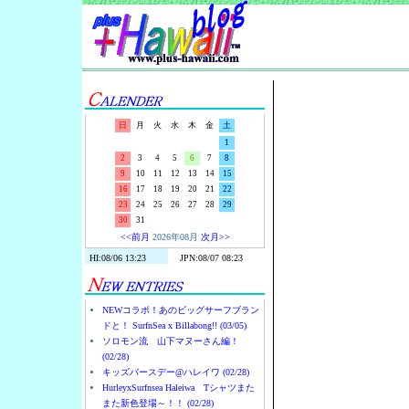
Surf-N-S
日
月
火
水
木
金
土
1
2
3
4
5
6
7
8
9
10
11
12
13
14
15
16
17
18
19
20
21
22
23
24
25
26
27
28
29
30
31
<<前月
2026年08月
次月>>
NEWコラボ！あのビッグサーフブラン
ドと！ SurfnSea x Billabong!! (03/05)
ソロモン流 山下マヌーさん編！
(02/28)
キッズバースデー@ハレイワ (02/28)
HurleyxSurfnsea Haleiwa Tシャツまた
また新色登場～！！ (02/28)