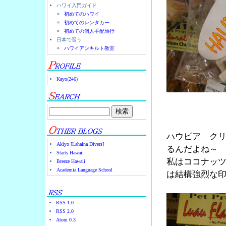
ハワイ入門ガイド
初めてのハワイ
初めてのレンタカー
初めての個人手配旅行
日本で習う
ハワイアンキルト教室
Kayo
(
246
)
ハウピア ク
Akiyo [Lahaina Divers]
るんだよね～
Starts Hawaii
私はココナッ
Breeze Hawaii
Academia Language School
は結構強烈な
RSS 1.0
RSS 2.0
Atom 0.3