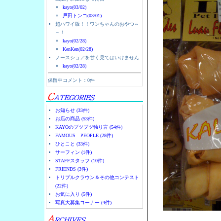
kayo(03/02)
戸田トンコ(03/01)
超ハワイ版！！ワンちゃんのおやつ～
～！
kayo(02/28)
KenKen(02/28)
ノースショアを甘く見てはいけません
kayo(02/28)
保留中コメント：0件
お知らせ (33件)
お店の商品 (53件)
KAYOのブツブツ独り言 (54件)
FAMOUS PEOPLE (28件)
ひとこと (33件)
サーフィン (1件)
STAFFスタッフ (10件)
FRIENDS (3件)
トリプルクラウン＆その他コンテスト
(22件)
お気に入り (5件)
写真大募集コーナー (4件)