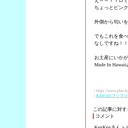
え～～？？ロ
ちょっとピン
外側から匂い
でもこれを食
なしですね！
お土産にいか
Made In Ha
| https://www.plus-h
|
KAYOのブツブ
この記事に対す
コメント
KenKenさ