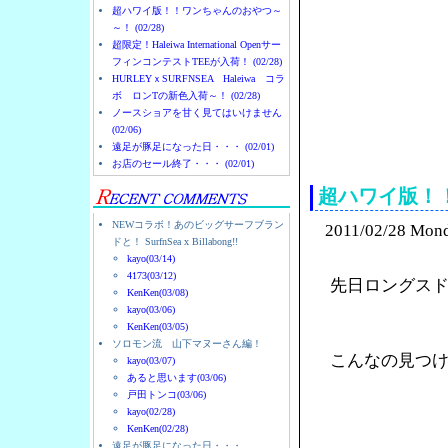
超ハワイ版！！ワンちゃんのおやつ～
～！ (02/28)
超限定！Haleiwa International Openサー
フィンコンテストTEEが入荷！ (02/28)
HURLEYｘSURFNSEA Haleiwa コラ
ボ ロンTの新色入荷～！ (02/28)
ノースショアを甘く見てはいけません
(02/06)
ノースショアのハレイ
遠足が豚足になった日・・・ (02/01)
お店のセール終了・・・ (02/01)
超ハワイ版！
NEWコラボ！あのビッグサーフブラン
2011/02/28 Mon
ドと！ SurfnSea x Billabong!!
kayo(03/14)
4173(03/12)
先日ロングス
KenKen(03/08)
kayo(03/06)
KenKen(03/05)
ソロモン流 山下マヌーさん編！
こんなの見つ
kayo(03/07)
あると思います(03/06)
戸田トンコ(03/06)
kayo(02/28)
KenKen(02/28)
遠足が豚足になった日・・・