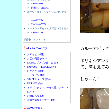
kayo(03/02)
戸田トンコ(03/01)
超ハワイ版！！ワンちゃんのおやつ～
～！
kayo(02/28)
KenKen(02/28)
ノースショアを甘く見てはいけません
kayo(02/28)
保留中コメント：0件
カルーアピッ
お知らせ (33件)
お店の商品 (53件)
ポリネシアン
KAYOのブツブツ独り言 (54件)
で、隣を見て
FAMOUS PEOPLE (28件)
ひとこと (33件)
サーフィン (1件)
じゃ～ん！
STAFFスタッフ (10件)
FRIENDS (3件)
トリプルクラウン＆その他コンテスト
(22件)
お気に入り (5件)
写真大募集コーナー (4件)