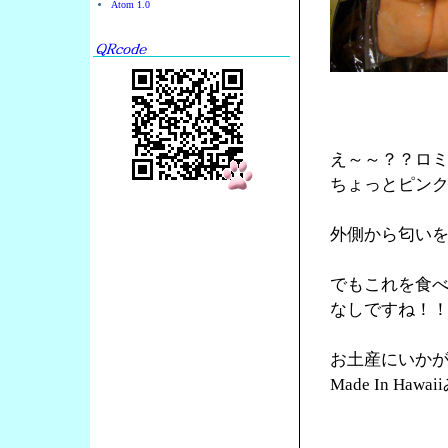
Atom 1.0
え～～？？ロ
ちょっとピン
外側から匂い
でもこれを食
なしですね！
お土産にいか
Made In Ha