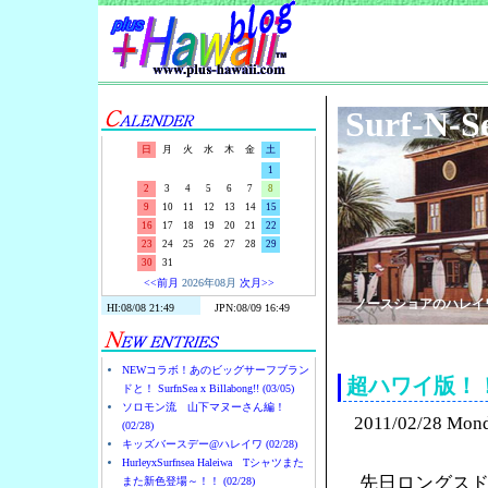
Surf-N-S
日
月
火
水
木
金
土
1
2
3
4
5
6
7
8
9
10
11
12
13
14
15
16
17
18
19
20
21
22
23
24
25
26
27
28
29
30
31
<<前月
2026年08月
次月>>
ノースショアのハレイ
NEWコラボ！あのビッグサーフブラン
超ハワイ版！
ドと！ SurfnSea x Billabong!! (03/05)
ソロモン流 山下マヌーさん編！
2011/02/28 Mon
(02/28)
キッズバースデー@ハレイワ (02/28)
HurleyxSurfnsea Haleiwa Tシャツまた
先日ロングス
また新色登場～！！ (02/28)