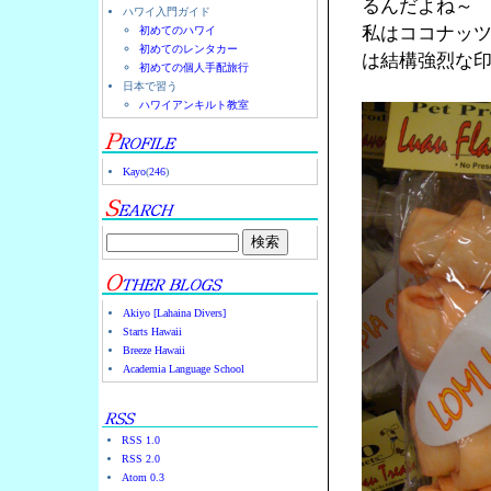
るんだよね～
ハワイ入門ガイド
私はココナッ
初めてのハワイ
初めてのレンタカー
は結構強烈な
初めての個人手配旅行
日本で習う
ハワイアンキルト教室
Kayo
(
246
)
Akiyo [Lahaina Divers]
Starts Hawaii
Breeze Hawaii
Academia Language School
RSS 1.0
RSS 2.0
Atom 0.3