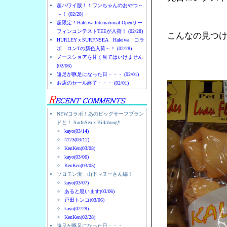
超ハワイ版！！ワンちゃんのおやつ～
～！ (02/28)
超限定！Haleiwa International Openサー
フィンコンテストTEEが入荷！ (02/28)
こんなの見つ
HURLEYｘSURFNSEA Haleiwa コラ
ボ ロンTの新色入荷～！ (02/28)
ノースショアを甘く見てはいけません
(02/06)
遠足が豚足になった日・・・ (02/01)
お店のセール終了・・・ (02/01)
NEWコラボ！あのビッグサーフブラン
ドと！ SurfnSea x Billabong!!
kayo(03/14)
4173(03/12)
KenKen(03/08)
kayo(03/06)
KenKen(03/05)
ソロモン流 山下マヌーさん編！
kayo(03/07)
あると思います(03/06)
戸田トンコ(03/06)
kayo(02/28)
KenKen(02/28)
遠足が豚足になった日・・・