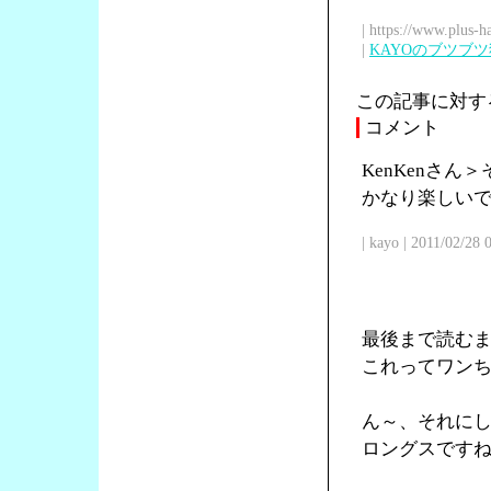
| https://www.plus-h
|
KAYOのブツブ
この記事に対す
コメント
KenKenさ
かなり楽しい
| kayo | 2011/02/28
最後まで読む
これってワン
ん～、それに
ロングスです