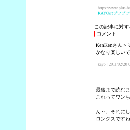
| https://www.plus-h
|
KAYOのブツブ
この記事に対す
コメント
KenKenさ
かなり楽しい
| kayo | 2011/02/28
最後まで読む
これってワン
ん～、それに
ロングスです