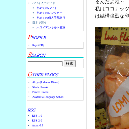
るんだよね～
ハワイ入門ガイド
私はココナッ
初めてのハワイ
初めてのレンタカー
は結構強烈な
初めての個人手配旅行
日本で習う
ハワイアンキルト教室
Kayo
(
246
)
Akiyo [Lahaina Divers]
Starts Hawaii
Breeze Hawaii
Academia Language School
RSS 1.0
RSS 2.0
Atom 0.3