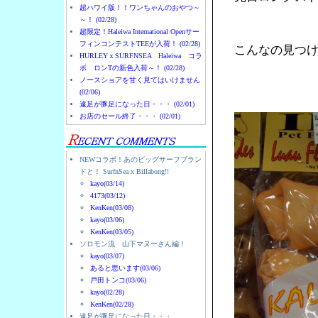
超ハワイ版！！ワンちゃんのおやつ～
～！ (02/28)
超限定！Haleiwa International Openサー
フィンコンテストTEEが入荷！ (02/28)
こんなの見つ
HURLEYｘSURFNSEA Haleiwa コラ
ボ ロンTの新色入荷～！ (02/28)
ノースショアを甘く見てはいけません
(02/06)
遠足が豚足になった日・・・ (02/01)
お店のセール終了・・・ (02/01)
NEWコラボ！あのビッグサーフブラン
ドと！ SurfnSea x Billabong!!
kayo(03/14)
4173(03/12)
KenKen(03/08)
kayo(03/06)
KenKen(03/05)
ソロモン流 山下マヌーさん編！
kayo(03/07)
あると思います(03/06)
戸田トンコ(03/06)
kayo(02/28)
KenKen(02/28)
遠足が豚足になった日・・・