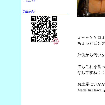
Atom 1.0
え～～？？ロ
ちょっとピン
外側から匂い
でもこれを食
なしですね！
お土産にいか
Made In Ha