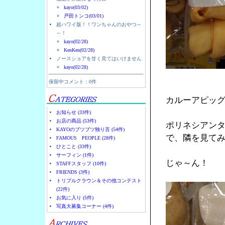
kayo(03/02)
戸田トンコ(03/01)
超ハワイ版！！ワンちゃんのおやつ～
～！
kayo(02/28)
KenKen(02/28)
ノースショアを甘く見てはいけません
kayo(02/28)
保留中コメント：0件
カルーアピッ
お知らせ (33件)
お店の商品 (53件)
ポリネシアン
KAYOのブツブツ独り言 (54件)
で、隣を見て
FAMOUS PEOPLE (28件)
ひとこと (33件)
サーフィン (1件)
じゃ～ん！
STAFFスタッフ (10件)
FRIENDS (3件)
トリプルクラウン＆その他コンテスト
(22件)
お気に入り (5件)
写真大募集コーナー (4件)