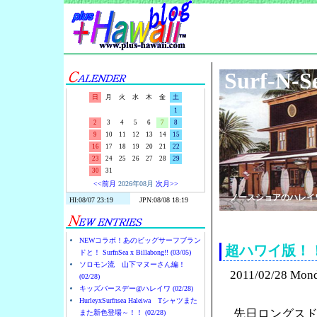
Surf-N-S
日
月
火
水
木
金
土
1
2
3
4
5
6
7
8
9
10
11
12
13
14
15
16
17
18
19
20
21
22
23
24
25
26
27
28
29
30
31
<<前月
2026年08月
次月>>
ノースショアのハレイ
NEWコラボ！あのビッグサーフブラン
超ハワイ版！
ドと！ SurfnSea x Billabong!! (03/05)
ソロモン流 山下マヌーさん編！
2011/02/28 Mon
(02/28)
キッズバースデー@ハレイワ (02/28)
HurleyxSurfnsea Haleiwa Tシャツまた
先日ロングス
また新色登場～！！ (02/28)