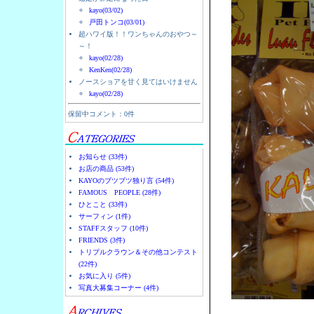
kayo(03/02)
戸田トンコ(03/01)
超ハワイ版！！ワンちゃんのおやつ～
～！
kayo(02/28)
KenKen(02/28)
ノースショアを甘く見てはいけません
kayo(02/28)
保留中コメント：0件
お知らせ (33件)
お店の商品 (53件)
KAYOのブツブツ独り言 (54件)
FAMOUS PEOPLE (28件)
ひとこと (33件)
サーフィン (1件)
STAFFスタッフ (10件)
FRIENDS (3件)
トリプルクラウン＆その他コンテスト
(22件)
お気に入り (5件)
写真大募集コーナー (4件)