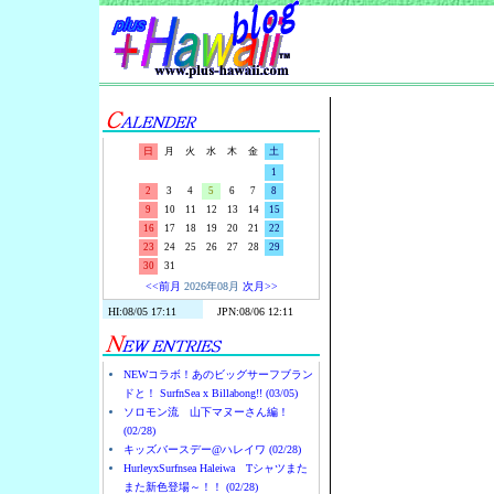
Surf-N-S
日
月
火
水
木
金
土
1
2
3
4
5
6
7
8
9
10
11
12
13
14
15
16
17
18
19
20
21
22
23
24
25
26
27
28
29
30
31
<<前月
2026年08月
次月>>
NEWコラボ！あのビッグサーフブラン
ドと！ SurfnSea x Billabong!! (03/05)
ソロモン流 山下マヌーさん編！
(02/28)
キッズバースデー@ハレイワ (02/28)
HurleyxSurfnsea Haleiwa Tシャツまた
また新色登場～！！ (02/28)