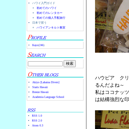
ハワイ入門ガイド
初めてのハワイ
初めてのレンタカー
初めての個人手配旅行
日本で習う
ハワイアンキルト教室
Kayo
(
246
)
ハウピア ク
Akiyo [Lahaina Divers]
るんだよね～
Starts Hawaii
私はココナッ
Breeze Hawaii
Academia Language School
は結構強烈な
RSS 1.0
RSS 2.0
Atom 0.3