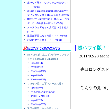
超ハワイ版！！ワンちゃんのおやつ～
～！ (02/28)
超限定！Haleiwa International Openサー
フィンコンテストTEEが入荷！ (02/28)
HURLEYｘSURFNSEA Haleiwa コラ
ボ ロンTの新色入荷～！ (02/28)
ノースショアを甘く見てはいけません
(02/06)
ノースショアのハレイ
遠足が豚足になった日・・・ (02/01)
お店のセール終了・・・ (02/01)
超ハワイ版！
NEWコラボ！あのビッグサーフブラン
2011/02/28 Mon
ドと！ SurfnSea x Billabong!!
kayo(03/14)
4173(03/12)
先日ロングス
KenKen(03/08)
kayo(03/06)
KenKen(03/05)
ソロモン流 山下マヌーさん編！
こんなの見つ
kayo(03/07)
あると思います(03/06)
戸田トンコ(03/06)
kayo(02/28)
KenKen(02/28)
遠足が豚足になった日・・・