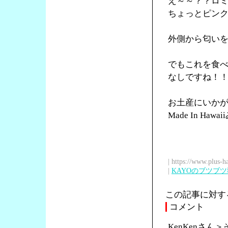
え～～？？ロ
ちょっとピン
外側から匂い
でもこれを食
なしですね！
お土産にいか
Made In Ha
| https://www.plus-h
|
KAYOのブツブ
この記事に対す
コメント
KenKenさ