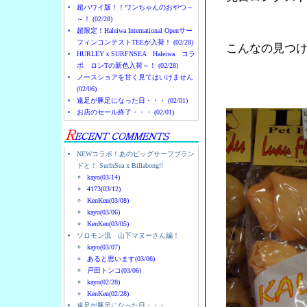
超ハワイ版！！ワンちゃんのおやつ～
～！ (02/28)
超限定！Haleiwa International Openサー
フィンコンテストTEEが入荷！ (02/28)
こんなの見つ
HURLEYｘSURFNSEA Haleiwa コラ
ボ ロンTの新色入荷～！ (02/28)
ノースショアを甘く見てはいけません
(02/06)
遠足が豚足になった日・・・ (02/01)
お店のセール終了・・・ (02/01)
NEWコラボ！あのビッグサーフブラン
ドと！ SurfnSea x Billabong!!
kayo(03/14)
4173(03/12)
KenKen(03/08)
kayo(03/06)
KenKen(03/05)
ソロモン流 山下マヌーさん編！
kayo(03/07)
あると思います(03/06)
戸田トンコ(03/06)
kayo(02/28)
KenKen(02/28)
遠足が豚足になった日・・・