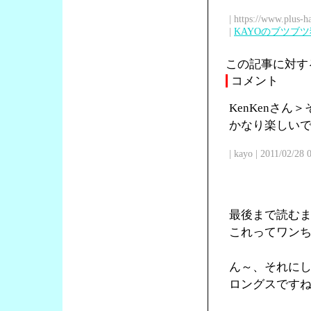
| https://www.plus-h
|
KAYOのブツブ
この記事に対す
コメント
KenKenさ
かなり楽しい
| kayo | 2011/02/28
最後まで読む
これってワン
ん～、それに
ロングスです