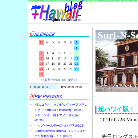
Surf-N-S
日
月
火
水
木
金
土
1
2
3
4
5
6
7
8
9
10
11
12
13
14
15
16
17
18
19
20
21
22
23
24
25
26
27
28
29
30
31
<<前月
2026年08月
次月>>
ノースショアのハレイ
NEWコラボ！あのビッグサーフブラン
超ハワイ版！
ドと！ SurfnSea x Billabong!! (03/05)
ソロモン流 山下マヌーさん編！
2011/02/28 Mon
(02/28)
キッズバースデー@ハレイワ (02/28)
HurleyxSurfnsea Haleiwa Tシャツまた
先日ロングス
また新色登場～！！ (02/28)