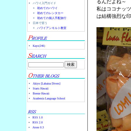
るんだよね～
ハワイ入門ガイド
私はココナッ
初めてのハワイ
初めてのレンタカー
は結構強烈な
初めての個人手配旅行
日本で習う
ハワイアンキルト教室
Kayo
(
246
)
Akiyo [Lahaina Divers]
Starts Hawaii
Breeze Hawaii
Academia Language School
RSS 1.0
RSS 2.0
Atom 0.3