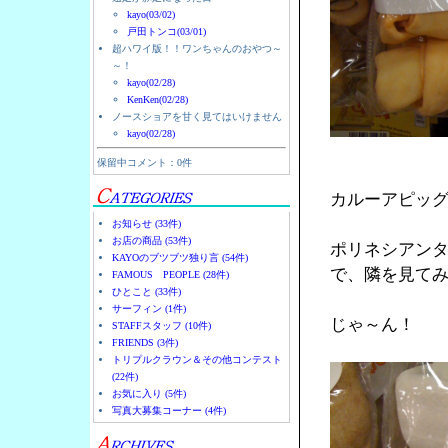
kayo(03/02)
戸田トンコ(03/01)
超ハワイ版！！ワンちゃんのおやつ～
～！
kayo(02/28)
KenKen(02/28)
ノースショアを甘く見てはいけません
kayo(02/28)
保留中コメント：0件
カルーアピッ
お知らせ (33件)
お店の商品 (53件)
ポリネシアン
KAYOのブツブツ独り言 (54件)
で、隣を見て
FAMOUS PEOPLE (28件)
ひとこと (33件)
サーフィン (1件)
じゃ～ん！
STAFFスタッフ (10件)
FRIENDS (3件)
トリプルクラウン＆その他コンテスト
(22件)
お気に入り (5件)
写真大募集コーナー (4件)