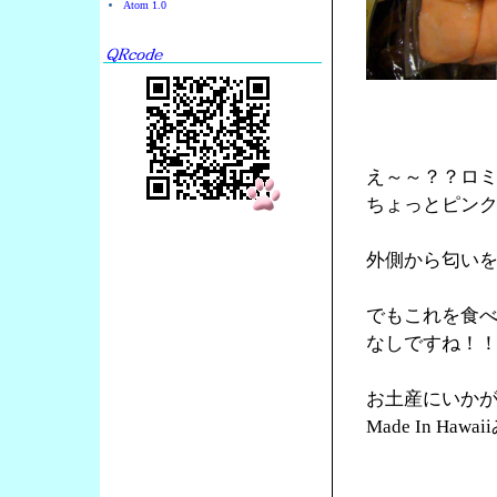
Atom 1.0
え～～？？ロ
ちょっとピン
外側から匂い
でもこれを食
なしですね！
お土産にいか
Made In Ha