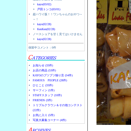
kayo(03/02)
戸田トンコ(03/01)
超ハワイ版！！ワンちゃんのおやつ～
～！
kayo(02/28)
KenKen(02/28)
ノースショアを甘く見てはいけません
kayo(02/28)
保留中コメント：0件
お知らせ (33件)
お店の商品 (53件)
KAYOのブツブツ独り言 (54件)
FAMOUS PEOPLE (28件)
ひとこと (33件)
サーフィン (1件)
STAFFスタッフ (10件)
FRIENDS (3件)
トリプルクラウン＆その他コンテスト
(22件)
お気に入り (5件)
写真大募集コーナー (4件)