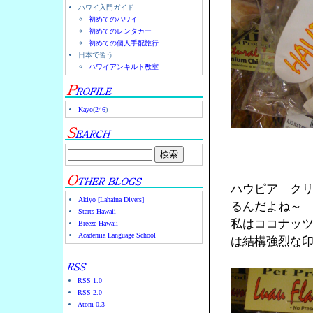
ハワイ入門ガイド
初めてのハワイ
初めてのレンタカー
初めての個人手配旅行
日本で習う
ハワイアンキルト教室
Kayo
(
246
)
ハウピア ク
Akiyo [Lahaina Divers]
るんだよね～
Starts Hawaii
私はココナッ
Breeze Hawaii
Academia Language School
は結構強烈な
RSS 1.0
RSS 2.0
Atom 0.3