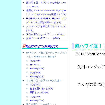
超ハワイ版！！ワンちゃんのおやつ～
～！ (02/28)
超限定！Haleiwa International Openサー
フィンコンテストTEEが入荷！ (02/28)
HURLEYｘSURFNSEA Haleiwa コラ
ボ ロンTの新色入荷～！ (02/28)
ノースショアを甘く見てはいけません
(02/06)
ノースショアのハレイ
遠足が豚足になった日・・・ (02/01)
お店のセール終了・・・ (02/01)
超ハワイ版！
NEWコラボ！あのビッグサーフブラン
2011/02/28 Mon
ドと！ SurfnSea x Billabong!!
kayo(03/14)
4173(03/12)
先日ロングス
KenKen(03/08)
kayo(03/06)
KenKen(03/05)
ソロモン流 山下マヌーさん編！
こんなの見つ
kayo(03/07)
あると思います(03/06)
戸田トンコ(03/06)
kayo(02/28)
KenKen(02/28)
遠足が豚足になった日・・・