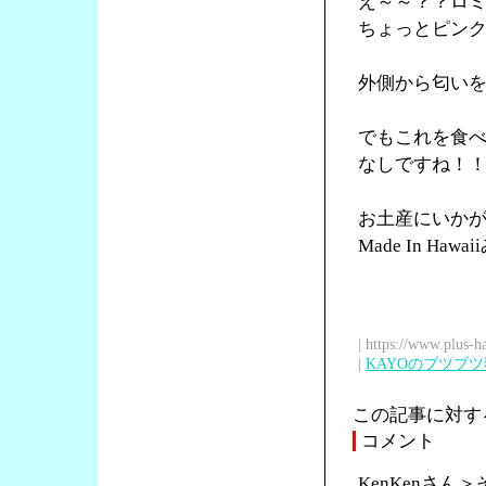
え～～？？ロ
ちょっとピン
外側から匂い
でもこれを食
なしですね！
お土産にいか
Made In Ha
| https://www.plus-h
|
KAYOのブツブ
この記事に対す
コメント
KenKenさ