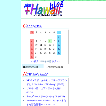
Surf-N-S
日
月
火
水
木
金
土
1
2
3
4
5
6
7
8
9
10
11
12
13
14
15
16
17
18
19
20
21
22
23
24
25
26
27
28
29
30
31
<<前月
2026年08月
次月>>
NEWコラボ！あのビッグサーフブラン
ドと！ SurfnSea x Billabong!! (03/05)
ソロモン流 山下マヌーさん編！
(02/28)
キッズバースデー@ハレイワ (02/28)
HurleyxSurfnsea Haleiwa Tシャツまた
また新色登場～！！ (02/28)