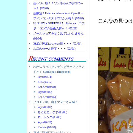
超ハワイ版！！ワンちゃんのおやつ～
～！ (02/28)
超限定！Haleiwa International Openサー
フィンコンテストTEEが入荷！ (02/28)
こんなの見つ
HURLEYｘSURFNSEA Haleiwa コラ
ボ ロンTの新色入荷～！ (02/28)
ノースショアを甘く見てはいけません
(02/06)
遠足が豚足になった日・・・ (02/01)
お店のセール終了・・・ (02/01)
NEWコラボ！あのビッグサーフブラン
ドと！ SurfnSea x Billabong!!
kayo(03/14)
4173(03/12)
KenKen(03/08)
kayo(03/06)
KenKen(03/05)
ソロモン流 山下マヌーさん編！
kayo(03/07)
あると思います(03/06)
戸田トンコ(03/06)
kayo(02/28)
KenKen(02/28)
遠足が豚足になった日・・・