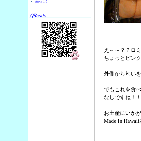
Atom 1.0
え～～？？ロ
ちょっとピン
外側から匂い
でもこれを食
なしですね！
お土産にいか
Made In Ha