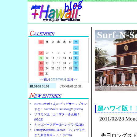
Surf-N-S
日
月
火
水
木
金
土
1
2
3
4
5
6
7
8
9
10
11
12
13
14
15
16
17
18
19
20
21
22
23
24
25
26
27
28
29
30
31
<<前月
2026年08月
次月>>
ノースショアのハレイ
NEWコラボ！あのビッグサーフブラン
超ハワイ版！
ドと！ SurfnSea x Billabong!! (03/05)
ソロモン流 山下マヌーさん編！
2011/02/28 Mon
(02/28)
キッズバースデー@ハレイワ (02/28)
HurleyxSurfnsea Haleiwa Tシャツまた
先日ロングス
また新色登場～！！ (02/28)