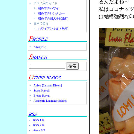
るんだよね～
ハワイ入門ガイド
私はココナッ
初めてのハワイ
初めてのレンタカー
は結構強烈な
初めての個人手配旅行
日本で習う
ハワイアンキルト教室
Kayo
(
246
)
Akiyo [Lahaina Divers]
Starts Hawaii
Breeze Hawaii
Academia Language School
RSS 1.0
RSS 2.0
Atom 0.3