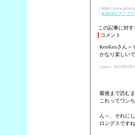
| https://www.plus-h
|
KAYOのブツブ
この記事に対す
コメント
KenKenさ
かなり楽しい
| kayo | 2011/02/28
最後まで読む
これってワン
ん～、それに
ロングスです