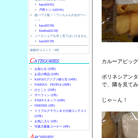
kayo(03/02)
戸田トンコ(03/01)
超ハワイ版！！ワンちゃんのおやつ～
～！
kayo(02/28)
KenKen(02/28)
ノースショアを甘く見てはいけません
kayo(02/28)
保留中コメント：0件
カルーアピッ
お知らせ (33件)
お店の商品 (53件)
ポリネシアン
KAYOのブツブツ独り言 (54件)
で、隣を見て
FAMOUS PEOPLE (28件)
ひとこと (33件)
サーフィン (1件)
じゃ～ん！
STAFFスタッフ (10件)
FRIENDS (3件)
トリプルクラウン＆その他コンテスト
(22件)
お気に入り (5件)
写真大募集コーナー (4件)