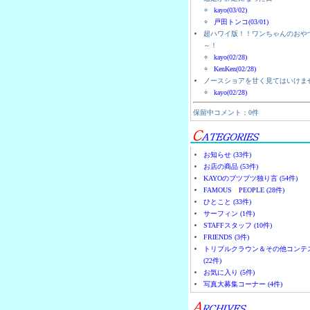
kayo(03/02)
戸田トンコ(03/01)
超ハワイ版！！ワンちゃんのおや
～！
kayo(02/28)
KenKen(02/28)
ノースショアを甘く見てはいけま
kayo(02/28)
保留中コメント：0件
お知らせ (33件)
お店の商品 (53件)
KAYOのブツブツ独り言 (54件)
FAMOUS PEOPLE (28件)
ひとこと (33件)
サーフィン (1件)
STAFFスタッフ (10件)
FRIENDS (3件)
トリプルクラウン＆その他コンテ
(22件)
お気に入り (5件)
写真大募集コーナー (4件)