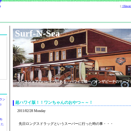
|
+Hawa
Surf-N-Sea
ノースショアのハレイワにある、ハワイで唯一、オンザビーチのサーフ
ラン
超ハワイ版！！ワンちゃんのおやつ～～！
)
2011/02/28 Monday
)
先日ロングスドラッグというスーパーに行った時の事・・・
ツまた