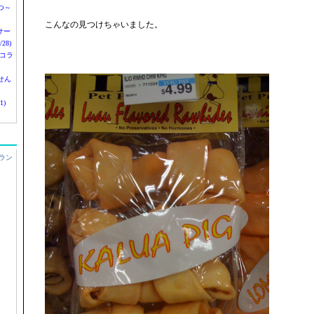
つ～
こんなの見つけちゃいました。
nサー
28)
 コラ
せん
1)
ラン