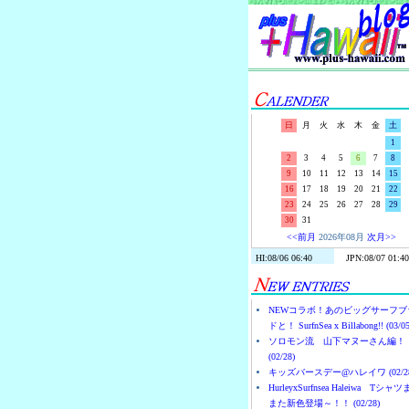
日
月
火
水
木
金
土
1
2
3
4
5
6
7
8
9
10
11
12
13
14
15
16
17
18
19
20
21
22
23
24
25
26
27
28
29
30
31
<<前月
2026年08月
次月>>
NEWコラボ！あのビッグサーフブ
ドと！ SurfnSea x Billabong!! (03/05
ソロモン流 山下マヌーさん編！
(02/28)
キッズバースデー@ハレイワ (02/28
HurleyxSurfnsea Haleiwa Tシャ
また新色登場～！！ (02/28)