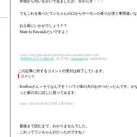
外側から匂いをかいで見ましたが、分からず・・・
でもこれを食べたワンちゃんの口からサーモンの香りが漂う事間違いな
お土産にいかがでしょう？？
Made In Hawaiiみたいですよ！
| https://www.plus-hawaii.com/blog/surf-n-sea/index.php?e=244 |
|
KAYOのブツブツ独り言
| 05:18 PM |
comments (2)
| trackback (x) |
この記事に対するコメントの受付は終了しています。
コメント
KenKenさん＞そうなんです！ハワイ味の犬のおやつだったんです。
っと家の犬に試しに買ってみます。
| kayo | 2011/02/28 06:27 PM | LtKVdnSo |
最後まで読むまで、わかりませんでした。
これってワンちゃんのだったのですね！