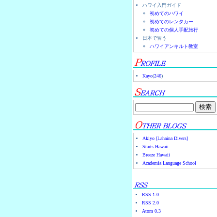
ハワイ入門ガイド
初めてのハワイ
初めてのレンタカー
初めての個人手配旅行
日本で習う
ハワイアンキルト教室
Kayo
(
246
)
Akiyo [Lahaina Divers]
Starts Hawaii
Breeze Hawaii
Academia Language School
RSS 1.0
RSS 2.0
Atom 0.3