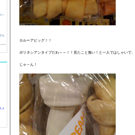
つ～
せん
カルーアピッグ！！
ポリネシアンタイプだわ～～！！見たこと無い！と一人ではしゃいで、
じゃ～ん！
スト