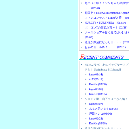
超ハワイ版！！ワンちゃんのおや
～！ (02/28)
超限定！Haleiwa International Ope
フィンコンテストTEEが入荷！ (02/
HURLEYｘSURFNSEA Haleiwa
ボ ロンTの新色入荷～！ (02/28)
ノースショアを甘く見てはいけま
(02/06)
遠足が豚足になった日・・・ (02/0
お店のセール終了・・・ (02/01)
NEWコラボ！あのビッグサーフブ
ドと！ SurfnSea x Billabong!!
kayo(03/14)
4173(03/12)
KenKen(03/08)
kayo(03/06)
KenKen(03/05)
ソロモン流 山下マヌーさん編！
kayo(03/07)
あると思います(03/06)
戸田トンコ(03/06)
kayo(02/28)
KenKen(02/28)
遠足が豚足になった日・・・