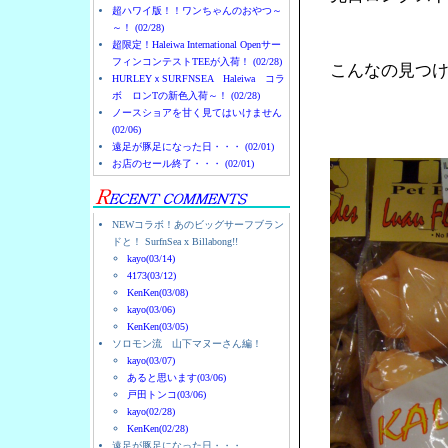
超ハワイ版！！ワンちゃんのおやつ～
～！ (02/28)
超限定！Haleiwa International Openサー
フィンコンテストTEEが入荷！ (02/28)
こんなの見つ
HURLEYｘSURFNSEA Haleiwa コラ
ボ ロンTの新色入荷～！ (02/28)
ノースショアを甘く見てはいけません
(02/06)
遠足が豚足になった日・・・ (02/01)
お店のセール終了・・・ (02/01)
NEWコラボ！あのビッグサーフブラン
ドと！ SurfnSea x Billabong!!
kayo(03/14)
4173(03/12)
KenKen(03/08)
kayo(03/06)
KenKen(03/05)
ソロモン流 山下マヌーさん編！
kayo(03/07)
あると思います(03/06)
戸田トンコ(03/06)
kayo(02/28)
KenKen(02/28)
遠足が豚足になった日・・・