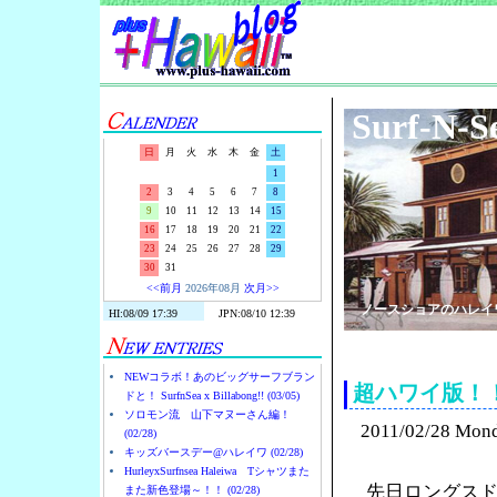
Surf-N-S
日
月
火
水
木
金
土
1
2
3
4
5
6
7
8
9
10
11
12
13
14
15
16
17
18
19
20
21
22
23
24
25
26
27
28
29
30
31
<<前月
2026年08月
次月>>
ノースショアのハレイ
NEWコラボ！あのビッグサーフブラン
超ハワイ版！
ドと！ SurfnSea x Billabong!! (03/05)
ソロモン流 山下マヌーさん編！
2011/02/28 Mon
(02/28)
キッズバースデー@ハレイワ (02/28)
HurleyxSurfnsea Haleiwa Tシャツまた
先日ロングス
また新色登場～！！ (02/28)