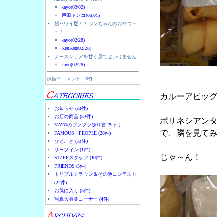
kayo(03/02)
戸田トンコ(03/01)
超ハワイ版！！ワンちゃんのおやつ～
～！
kayo(02/28)
KenKen(02/28)
ノースショアを甘く見てはいけません
kayo(02/28)
保留中コメント：0件
カルーアピッ
お知らせ (33件)
お店の商品 (53件)
ポリネシアン
KAYOのブツブツ独り言 (54件)
で、隣を見て
FAMOUS PEOPLE (28件)
ひとこと (33件)
サーフィン (1件)
じゃ～ん！
STAFFスタッフ (10件)
FRIENDS (3件)
トリプルクラウン＆その他コンテスト
(22件)
お気に入り (5件)
写真大募集コーナー (4件)