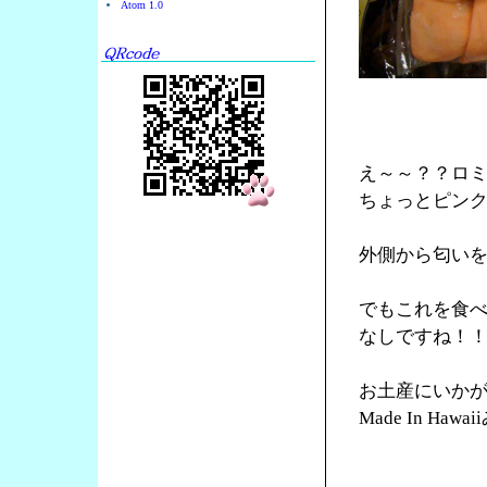
Atom 1.0
え～～？？ロ
ちょっとピン
外側から匂い
でもこれを食
なしですね！
お土産にいか
Made In Ha