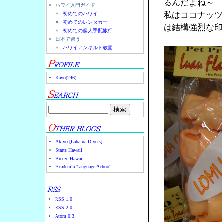
るんだよね～
ハワイ入門ガイド
私はココナッ
初めてのハワイ
初めてのレンタカー
は結構強烈な
初めての個人手配旅行
日本で習う
ハワイアンキルト教室
Kayo
(
246
)
Akiyo [Lahaina Divers]
Starts Hawaii
Breeze Hawaii
Academia Language School
RSS 1.0
RSS 2.0
Atom 0.3