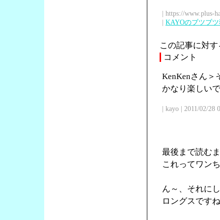
| https://www.plus-h
|
KAYOのブツブ
この記事に対す
コメント
KenKenさ
かなり楽しい
| kayo | 2011/02/28
最後まで読む
これってワン
ん～、それに
ロングスです