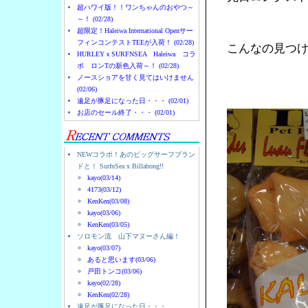
超ハワイ版！！ワンちゃんのおやつ～
～！ (02/28)
超限定！Haleiwa International Openサー
フィンコンテストTEEが入荷！ (02/28)
こんなの見つ
HURLEYｘSURFNSEA Haleiwa コラ
ボ ロンTの新色入荷～！ (02/28)
ノースショアを甘く見てはいけません
(02/06)
遠足が豚足になった日・・・ (02/01)
お店のセール終了・・・ (02/01)
NEWコラボ！あのビッグサーフブラン
ドと！ SurfnSea x Billabong!!
kayo(03/14)
4173(03/12)
KenKen(03/08)
kayo(03/06)
KenKen(03/05)
ソロモン流 山下マヌーさん編！
kayo(03/07)
あると思います(03/06)
戸田トンコ(03/06)
kayo(02/28)
KenKen(02/28)
遠足が豚足になった日・・・