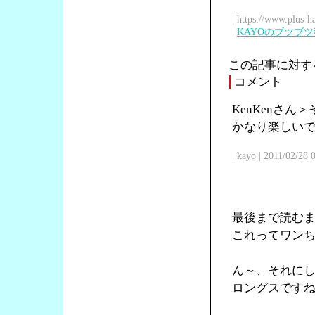
| https://www.plus-h
|
KAYOのブツブ
この記事に対す
コメント
KenKenさ
かなり楽しい
| kayo | 2011/02/28
最後まで読む
これってワン
ん～、それに
ロングスです