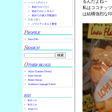
るんだよね～
ハワイ入門ガイド
私はココナッ
初めてのハワイ
初めてのレンタカー
は結構強烈な
初めての個人手配旅行
日本で習う
ハワイアンキルト教室
Kayo
(
246
)
Akiyo [Lahaina Divers]
Starts Hawaii
Breeze Hawaii
Academia Language School
RSS 1.0
RSS 2.0
Atom 0.3