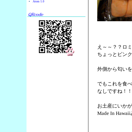
Atom 1.0
え～～？？ロ
ちょっとピン
外側から匂い
でもこれを食
なしですね！
お土産にいか
Made In Ha