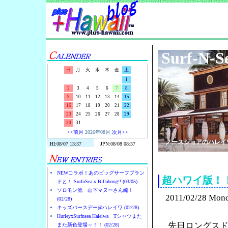
Surf-N-S
日
月
火
水
木
金
土
1
2
3
4
5
6
7
8
9
10
11
12
13
14
15
16
17
18
19
20
21
22
23
24
25
26
27
28
29
30
31
<<前月
2026年08月
次月>>
ノースショアのハレイ
NEWコラボ！あのビッグサーフブラン
超ハワイ版！
ドと！ SurfnSea x Billabong!! (03/05)
ソロモン流 山下マヌーさん編！
2011/02/28 Mon
(02/28)
キッズバースデー@ハレイワ (02/28)
HurleyxSurfnsea Haleiwa Tシャツまた
先日ロングス
また新色登場～！！ (02/28)