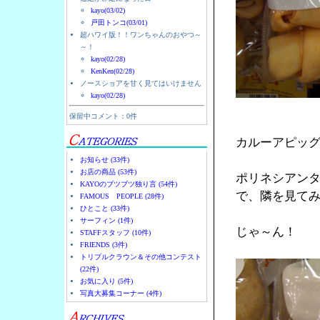
kayo(03/02)
戸田トンコ(03/01)
超ハワイ版！！ワンちゃんのおやつ～
～！
kayo(02/28)
KenKen(02/28)
ノースショアを甘く見てはいけません
kayo(02/28)
保留中コメント：0件
カルーアピッ
お知らせ (33件)
お店の商品 (53件)
ポリネシアン
KAYOのブツブツ独り言 (54件)
で、隣を見て
FAMOUS PEOPLE (28件)
ひとこと (33件)
サーフィン (1件)
じゃ～ん！
STAFFスタッフ (10件)
FRIENDS (3件)
トリプルクラウン＆その他コンテスト
(22件)
お気に入り (5件)
写真大募集コーナー (4件)