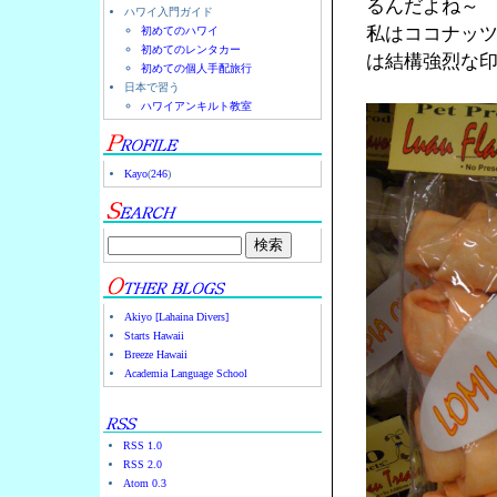
るんだよね～
ハワイ入門ガイド
私はココナッ
初めてのハワイ
初めてのレンタカー
は結構強烈な
初めての個人手配旅行
日本で習う
ハワイアンキルト教室
Kayo
(
246
)
Akiyo [Lahaina Divers]
Starts Hawaii
Breeze Hawaii
Academia Language School
RSS 1.0
RSS 2.0
Atom 0.3