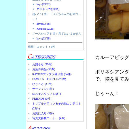
kayo(03/02)
戸田トンコ(03/01)
超ハワイ版！！ワンちゃんのおやつ～
～！
kayo(02/28)
KenKen(02/28)
ノースショアを甘く見てはいけません
kayo(02/28)
保留中コメント：0件
カルーアピッ
お知らせ (33件)
お店の商品 (53件)
ポリネシアン
KAYOのブツブツ独り言 (54件)
で、隣を見て
FAMOUS PEOPLE (28件)
ひとこと (33件)
サーフィン (1件)
じゃ～ん！
STAFFスタッフ (10件)
FRIENDS (3件)
トリプルクラウン＆その他コンテスト
(22件)
お気に入り (5件)
写真大募集コーナー (4件)