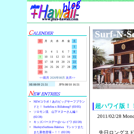
Surf-N-S
日
月
火
水
木
金
土
1
2
3
4
5
6
7
8
9
10
11
12
13
14
15
16
17
18
19
20
21
22
23
24
25
26
27
28
29
30
31
<<前月
2026年08月
次月>>
ノースショアのハレイ
NEWコラボ！あのビッグサーフブラン
超ハワイ版！
ドと！ SurfnSea x Billabong!! (03/05)
ソロモン流 山下マヌーさん編！
2011/02/28 Mon
(02/28)
キッズバースデー@ハレイワ (02/28)
HurleyxSurfnsea Haleiwa Tシャツまた
先日ロングス
また新色登場～！！ (02/28)