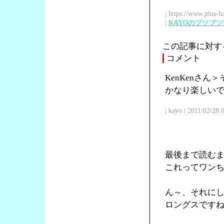
| https://www.plus-h
|
KAYOのブツブ
この記事に対す
コメント
KenKenさ
かなり楽しい
| kayo | 2011/02/28
最後まで読む
これってワン
ん～、それに
ロングスです