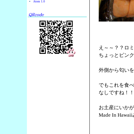
Atom 1.0
え～～？？ロ
ちょっとピン
外側から匂い
でもこれを食
なしですね！
お土産にいか
Made In Ha