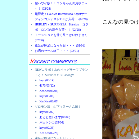
超ハワイ版！！ワンちゃんのおやつ～
～！ (02/28)
超限定！Haleiwa International Openサー
フィンコンテストTEEが入荷！ (02/28)
こんなの見つ
HURLEYｘSURFNSEA Haleiwa コラ
ボ ロンTの新色入荷～！ (02/28)
ノースショアを甘く見てはいけません
(02/06)
遠足が豚足になった日・・・ (02/01)
お店のセール終了・・・ (02/01)
NEWコラボ！あのビッグサーフブラン
ドと！ SurfnSea x Billabong!!
kayo(03/14)
4173(03/12)
KenKen(03/08)
kayo(03/06)
KenKen(03/05)
ソロモン流 山下マヌーさん編！
kayo(03/07)
あると思います(03/06)
戸田トンコ(03/06)
kayo(02/28)
KenKen(02/28)
遠足が豚足になった日・・・