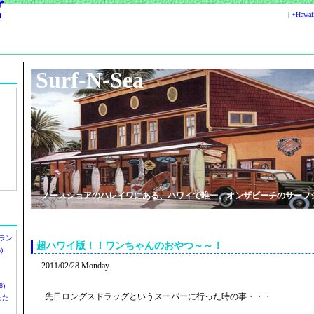
|
+Hawa
Surf-N-Sea
ノースショアのハレイワにある、ハワイで唯一、オンザビーチのサーフ
ラン
超ハワイ版！！ワンちゃんのおやつ～～！
)
2011/02/28 Monday
)
先日ロングスドラッグというスーパーに行った時の事・・・
ツまた