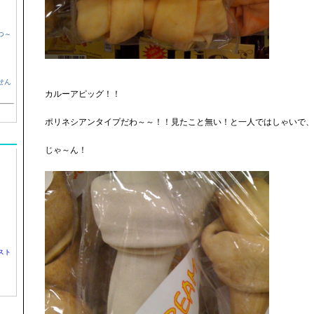
つ～
せん
カルーアピッグ！！
ポリネシアンタイプだわ～～！！見たこと無い！と一人ではしゃいで、
じゃ～ん！
スト