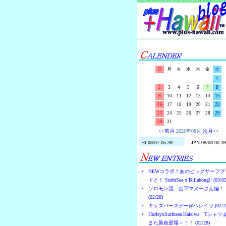
日
月
火
水
木
金
土
1
2
3
4
5
6
7
8
9
10
11
12
13
14
15
16
17
18
19
20
21
22
23
24
25
26
27
28
29
30
31
<<前月
2026年08月
次月>>
NEWコラボ！あのビッグサーフブ
ドと！ SurfnSea x Billabong!! (03/05
ソロモン流 山下マヌーさん編！
(02/28)
キッズバースデー@ハレイワ (02/28
HurleyxSurfnsea Haleiwa Tシャ
また新色登場～！！ (02/28)