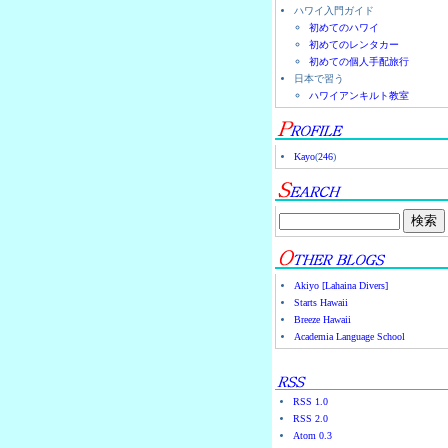
ハワイ入門ガイド
初めてのハワイ
初めてのレンタカー
初めての個人手配旅行
日本で習う
ハワイアンキルト教室
Kayo
(
246
)
Akiyo [Lahaina Divers]
Starts Hawaii
Breeze Hawaii
Academia Language School
RSS 1.0
RSS 2.0
Atom 0.3