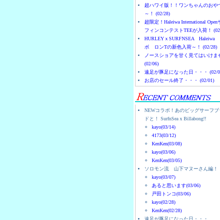
超ハワイ版！！ワンちゃんのおや
～！ (02/28)
超限定！Haleiwa International Ope
フィンコンテストTEEが入荷！ (02/
HURLEYｘSURFNSEA Haleiwa
ボ ロンTの新色入荷～！ (02/28)
ノースショアを甘く見てはいけま
(02/06)
遠足が豚足になった日・・・ (02/0
お店のセール終了・・・ (02/01)
NEWコラボ！あのビッグサーフブ
ドと！ SurfnSea x Billabong!!
kayo(03/14)
4173(03/12)
KenKen(03/08)
kayo(03/06)
KenKen(03/05)
ソロモン流 山下マヌーさん編！
kayo(03/07)
あると思います(03/06)
戸田トンコ(03/06)
kayo(02/28)
KenKen(02/28)
遠足が豚足になった日・・・