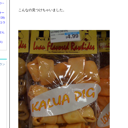
つ～
こんなの見つけちゃいました。
nサー
28)
 コラ
せん
1)
ラン