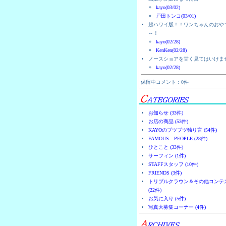
kayo(03/02)
戸田トンコ(03/01)
超ハワイ版！！ワンちゃんのおや
～！
kayo(02/28)
KenKen(02/28)
ノースショアを甘く見てはいけま
kayo(02/28)
保留中コメント：0件
お知らせ (33件)
お店の商品 (53件)
KAYOのブツブツ独り言 (54件)
FAMOUS PEOPLE (28件)
ひとこと (33件)
サーフィン (1件)
STAFFスタッフ (10件)
FRIENDS (3件)
トリプルクラウン＆その他コンテ
(22件)
お気に入り (5件)
写真大募集コーナー (4件)