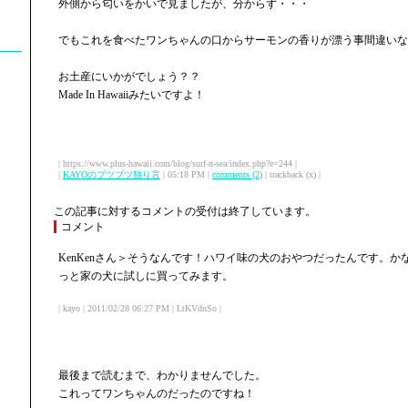
外側から匂いをかいで見ましたが、分からず・・・
でもこれを食べたワンちゃんの口からサーモンの香りが漂う事間違いな
お土産にいかがでしょう？？
Made In Hawaiiみたいですよ！
| https://www.plus-hawaii.com/blog/surf-n-sea/index.php?e=244 |
|
KAYOのブツブツ独り言
| 05:18 PM |
comments (2)
| trackback (x) |
この記事に対するコメントの受付は終了しています。
コメント
KenKenさん＞そうなんです！ハワイ味の犬のおやつだったんです。
っと家の犬に試しに買ってみます。
| kayo | 2011/02/28 06:27 PM | LtKVdnSo |
最後まで読むまで、わかりませんでした。
これってワンちゃんのだったのですね！