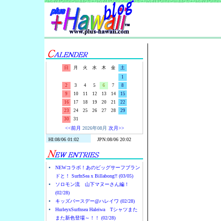
Surf-N-S
日
月
火
水
木
金
土
1
2
3
4
5
6
7
8
9
10
11
12
13
14
15
16
17
18
19
20
21
22
23
24
25
26
27
28
29
30
31
<<前月
2026年08月
次月>>
NEWコラボ！あのビッグサーフブラン
ドと！ SurfnSea x Billabong!! (03/05)
ソロモン流 山下マヌーさん編！
(02/28)
キッズバースデー@ハレイワ (02/28)
HurleyxSurfnsea Haleiwa Tシャツまた
また新色登場～！！ (02/28)