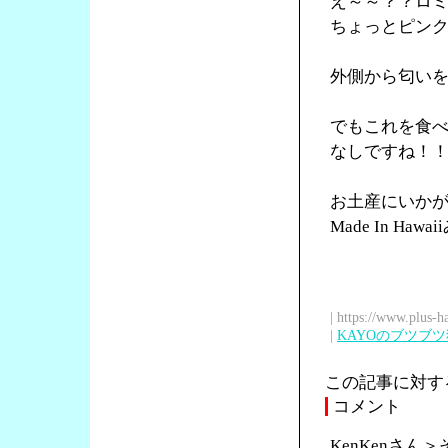
え～～？？ロ
ちょっとピン
外側から匂い
でもこれを食
なしですね！
お土産にいか
Made In Ha
| https://www.plus-h
|
KAYOのブツブ
この記事に対す
コメント
KenKenさ