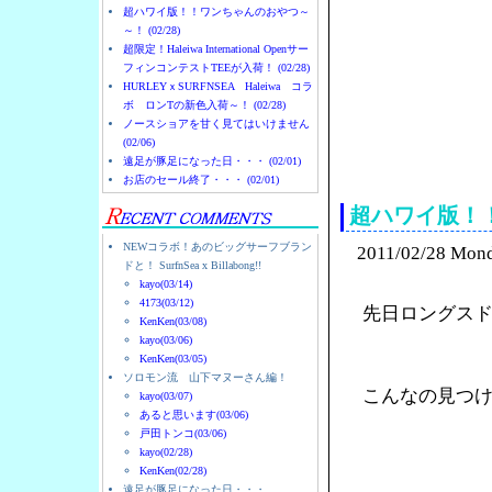
超ハワイ版！！ワンちゃんのおやつ～
～！ (02/28)
超限定！Haleiwa International Openサー
フィンコンテストTEEが入荷！ (02/28)
HURLEYｘSURFNSEA Haleiwa コラ
ボ ロンTの新色入荷～！ (02/28)
ノースショアを甘く見てはいけません
(02/06)
ノースショアのハレイ
遠足が豚足になった日・・・ (02/01)
お店のセール終了・・・ (02/01)
超ハワイ版！
NEWコラボ！あのビッグサーフブラン
2011/02/28 Mon
ドと！ SurfnSea x Billabong!!
kayo(03/14)
4173(03/12)
先日ロングス
KenKen(03/08)
kayo(03/06)
KenKen(03/05)
ソロモン流 山下マヌーさん編！
こんなの見つ
kayo(03/07)
あると思います(03/06)
戸田トンコ(03/06)
kayo(02/28)
KenKen(02/28)
遠足が豚足になった日・・・