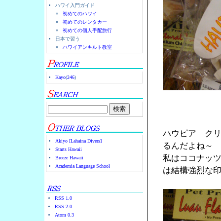
ハワイ入門ガイド
初めてのハワイ
初めてのレンタカー
初めての個人手配旅行
日本で習う
ハワイアンキルト教室
Kayo
(
246
)
ハウピア ク
Akiyo [Lahaina Divers]
るんだよね～
Starts Hawaii
私はココナッ
Breeze Hawaii
Academia Language School
は結構強烈な
RSS 1.0
RSS 2.0
Atom 0.3