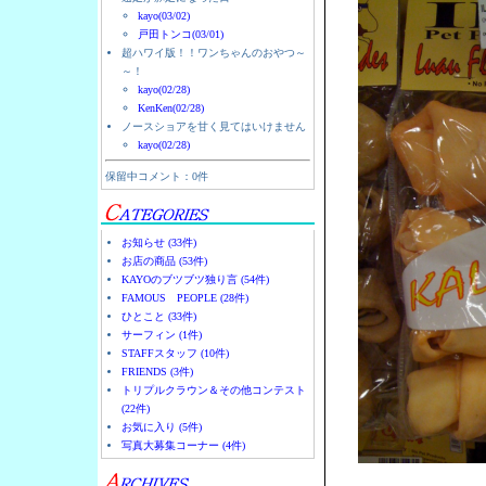
kayo(03/02)
戸田トンコ(03/01)
超ハワイ版！！ワンちゃんのおやつ～
～！
kayo(02/28)
KenKen(02/28)
ノースショアを甘く見てはいけません
kayo(02/28)
保留中コメント：0件
お知らせ (33件)
お店の商品 (53件)
KAYOのブツブツ独り言 (54件)
FAMOUS PEOPLE (28件)
ひとこと (33件)
サーフィン (1件)
STAFFスタッフ (10件)
FRIENDS (3件)
トリプルクラウン＆その他コンテスト
(22件)
お気に入り (5件)
写真大募集コーナー (4件)