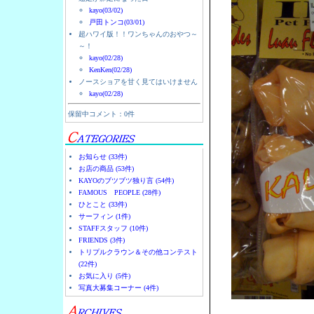
kayo(03/02)
戸田トンコ(03/01)
超ハワイ版！！ワンちゃんのおやつ～
～！
kayo(02/28)
KenKen(02/28)
ノースショアを甘く見てはいけません
kayo(02/28)
保留中コメント：0件
お知らせ (33件)
お店の商品 (53件)
KAYOのブツブツ独り言 (54件)
FAMOUS PEOPLE (28件)
ひとこと (33件)
サーフィン (1件)
STAFFスタッフ (10件)
FRIENDS (3件)
トリプルクラウン＆その他コンテスト
(22件)
お気に入り (5件)
写真大募集コーナー (4件)