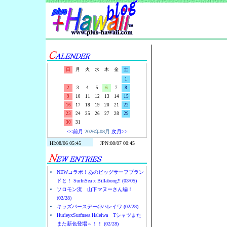
Surf-N-S
日
月
火
水
木
金
土
1
2
3
4
5
6
7
8
9
10
11
12
13
14
15
16
17
18
19
20
21
22
23
24
25
26
27
28
29
30
31
<<前月
2026年08月
次月>>
NEWコラボ！あのビッグサーフブラン
ドと！ SurfnSea x Billabong!! (03/05)
ソロモン流 山下マヌーさん編！
(02/28)
キッズバースデー@ハレイワ (02/28)
HurleyxSurfnsea Haleiwa Tシャツまた
また新色登場～！！ (02/28)