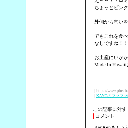
え～～？？ロ
ちょっとピン
外側から匂い
でもこれを食
なしですね！
お土産にいか
Made In Ha
| https://www.plus-h
|
KAYOのブツブ
この記事に対す
コメント
KenKenさ