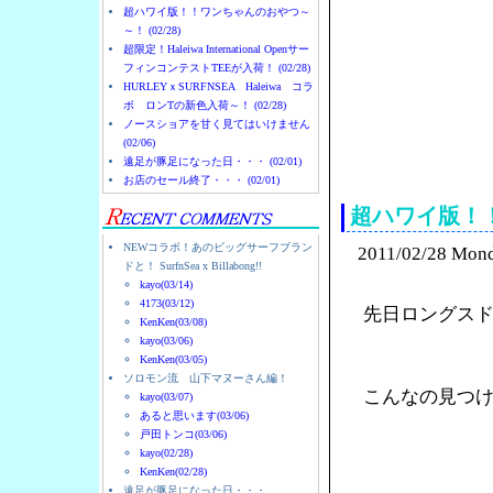
超ハワイ版！！ワンちゃんのおやつ～
～！ (02/28)
超限定！Haleiwa International Openサー
フィンコンテストTEEが入荷！ (02/28)
HURLEYｘSURFNSEA Haleiwa コラ
ボ ロンTの新色入荷～！ (02/28)
ノースショアを甘く見てはいけません
(02/06)
ノースショアのハレイ
遠足が豚足になった日・・・ (02/01)
お店のセール終了・・・ (02/01)
超ハワイ版！
NEWコラボ！あのビッグサーフブラン
2011/02/28 Mon
ドと！ SurfnSea x Billabong!!
kayo(03/14)
4173(03/12)
先日ロングス
KenKen(03/08)
kayo(03/06)
KenKen(03/05)
ソロモン流 山下マヌーさん編！
こんなの見つ
kayo(03/07)
あると思います(03/06)
戸田トンコ(03/06)
kayo(02/28)
KenKen(02/28)
遠足が豚足になった日・・・