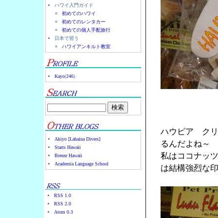
ハワイ入門ガイド
初めてのハワイ
初めてのレンタカー
初めての個人手配旅行
日本で習う
ハワイアンキルト教室
Kayo
(
246
)
ハウピア ク
Akiyo [Lahaina Divers]
るんだよね～
Starts Hawaii
私はココナッ
Breeze Hawaii
Academia Language School
は結構強烈な
RSS 1.0
RSS 2.0
Atom 0.3