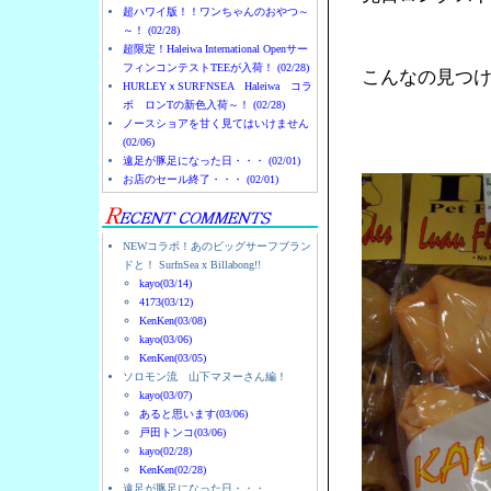
超ハワイ版！！ワンちゃんのおやつ～
～！ (02/28)
超限定！Haleiwa International Openサー
フィンコンテストTEEが入荷！ (02/28)
こんなの見つ
HURLEYｘSURFNSEA Haleiwa コラ
ボ ロンTの新色入荷～！ (02/28)
ノースショアを甘く見てはいけません
(02/06)
遠足が豚足になった日・・・ (02/01)
お店のセール終了・・・ (02/01)
NEWコラボ！あのビッグサーフブラン
ドと！ SurfnSea x Billabong!!
kayo(03/14)
4173(03/12)
KenKen(03/08)
kayo(03/06)
KenKen(03/05)
ソロモン流 山下マヌーさん編！
kayo(03/07)
あると思います(03/06)
戸田トンコ(03/06)
kayo(02/28)
KenKen(02/28)
遠足が豚足になった日・・・