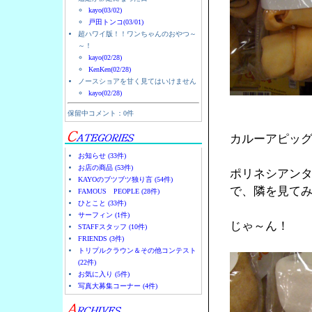
kayo(03/02)
戸田トンコ(03/01)
超ハワイ版！！ワンちゃんのおやつ～
～！
kayo(02/28)
KenKen(02/28)
ノースショアを甘く見てはいけません
kayo(02/28)
保留中コメント：0件
カルーアピッ
お知らせ (33件)
お店の商品 (53件)
ポリネシアン
KAYOのブツブツ独り言 (54件)
で、隣を見て
FAMOUS PEOPLE (28件)
ひとこと (33件)
サーフィン (1件)
じゃ～ん！
STAFFスタッフ (10件)
FRIENDS (3件)
トリプルクラウン＆その他コンテスト
(22件)
お気に入り (5件)
写真大募集コーナー (4件)