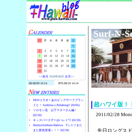
Surf-N-S
日
月
火
水
木
金
土
1
2
3
4
5
6
7
8
9
10
11
12
13
14
15
16
17
18
19
20
21
22
23
24
25
26
27
28
29
30
31
<<前月
2026年08月
次月>>
ノースショアのハレイ
NEWコラボ！あのビッグサーフブラン
超ハワイ版！
ドと！ SurfnSea x Billabong!! (03/05)
ソロモン流 山下マヌーさん編！
2011/02/28 Mon
(02/28)
キッズバースデー@ハレイワ (02/28)
HurleyxSurfnsea Haleiwa Tシャツまた
先日ロングス
また新色登場～！！ (02/28)