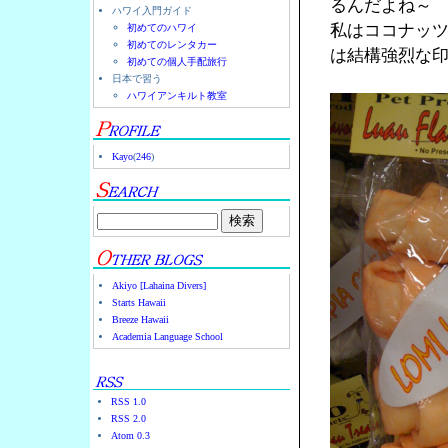
るんだよね～
ハワイ入門ガイド
私はココナッ
初めてのハワイ
初めてのレンタカー
は結構強烈な
初めての個人手配旅行
日本で習う
ハワイアンキルト教室
Kayo
(
246
)
Akiyo [Lahaina Divers]
Starts Hawaii
Breeze Hawaii
Academia Language School
RSS 1.0
RSS 2.0
Atom 0.3