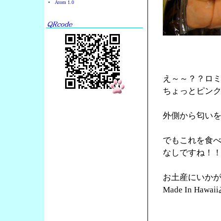
Atom 1.0
え～～？？ロ
ちょっとピン
外側から匂い
でもこれを食
なしですね！
お土産にいか
Made In Ha