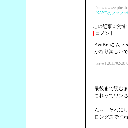
| https://www.plus-h
|
KAYOのブツブ
この記事に対す
コメント
KenKenさ
かなり楽しい
| kayo | 2011/02/28
最後まで読む
これってワン
ん～、それに
ロングスです