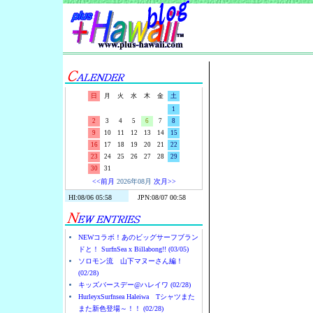
Surf-N-S
日
月
火
水
木
金
土
1
2
3
4
5
6
7
8
9
10
11
12
13
14
15
16
17
18
19
20
21
22
23
24
25
26
27
28
29
30
31
<<前月
2026年08月
次月>>
NEWコラボ！あのビッグサーフブラン
ドと！ SurfnSea x Billabong!! (03/05)
ソロモン流 山下マヌーさん編！
(02/28)
キッズバースデー@ハレイワ (02/28)
HurleyxSurfnsea Haleiwa Tシャツまた
また新色登場～！！ (02/28)