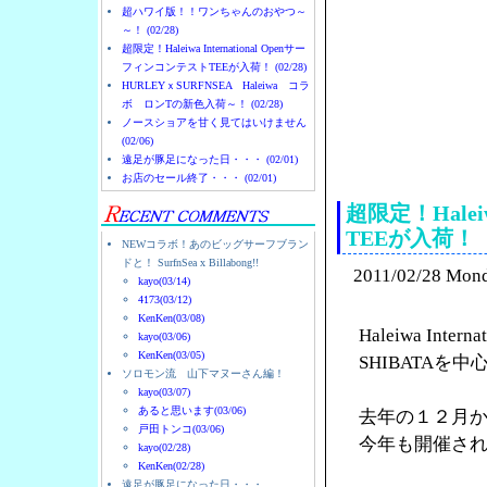
超ハワイ版！！ワンちゃんのおやつ～
～！ (02/28)
超限定！Haleiwa International Openサー
フィンコンテストTEEが入荷！ (02/28)
HURLEYｘSURFNSEA Haleiwa コラ
ボ ロンTの新色入荷～！ (02/28)
ノースショアを甘く見てはいけません
(02/06)
ノースショアのハレイ
遠足が豚足になった日・・・ (02/01)
お店のセール終了・・・ (02/01)
超限定！Halei
TEEが入荷！
NEWコラボ！あのビッグサーフブラン
ドと！ SurfnSea x Billabong!!
2011/02/28 Mon
kayo(03/14)
4173(03/12)
KenKen(03/08)
Haleiwa Int
kayo(03/06)
KenKen(03/05)
SHIBATA
ソロモン流 山下マヌーさん編！
kayo(03/07)
あると思います(03/06)
去年の１２月
戸田トンコ(03/06)
今年も開催さ
kayo(02/28)
KenKen(02/28)
遠足が豚足になった日・・・