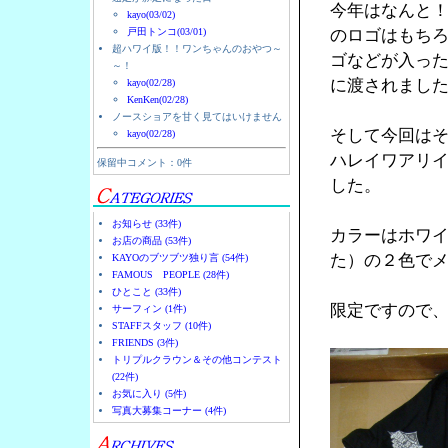
今年はなんと！H
kayo(03/02)
戸田トンコ(03/01)
のロゴはもち
超ハワイ版！！ワンちゃんのおやつ～
ゴなどが入っ
～！
に渡されまし
kayo(02/28)
KenKen(02/28)
ノースショアを甘く見てはいけません
そして今回はそ
kayo(02/28)
ハレイワアリイビー
保留中コメント：0件
した。
お知らせ (33件)
カラーはホワ
お店の商品 (53件)
た）の２色で
KAYOのブツブツ独り言 (54件)
FAMOUS PEOPLE (28件)
ひとこと (33件)
限定ですので
サーフィン (1件)
STAFFスタッフ (10件)
FRIENDS (3件)
トリプルクラウン＆その他コンテスト
(22件)
お気に入り (5件)
写真大募集コーナー (4件)