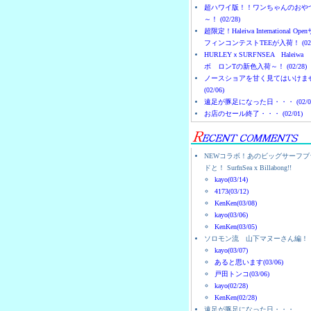
超ハワイ版！！ワンちゃんのおや
～！ (02/28)
超限定！Haleiwa International Ope
フィンコンテストTEEが入荷！ (02/
HURLEYｘSURFNSEA Haleiwa
ボ ロンTの新色入荷～！ (02/28)
ノースショアを甘く見てはいけま
(02/06)
遠足が豚足になった日・・・ (02/0
お店のセール終了・・・ (02/01)
NEWコラボ！あのビッグサーフブ
ドと！ SurfnSea x Billabong!!
kayo(03/14)
4173(03/12)
KenKen(03/08)
kayo(03/06)
KenKen(03/05)
ソロモン流 山下マヌーさん編！
kayo(03/07)
あると思います(03/06)
戸田トンコ(03/06)
kayo(02/28)
KenKen(02/28)
遠足が豚足になった日・・・