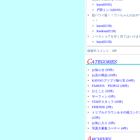
kayo(03/02)
戸田トンコ(03/01)
超ハワイ版！！ワンちゃんのおや
～！
kayo(02/28)
KenKen(02/28)
ノースショアを甘く見てはいけま
kayo(02/28)
保留中コメント：0件
お知らせ (33件)
お店の商品 (53件)
KAYOのブツブツ独り言 (54件)
FAMOUS PEOPLE (28件)
ひとこと (33件)
サーフィン (1件)
STAFFスタッフ (10件)
FRIENDS (3件)
トリプルクラウン＆その他コンテ
(22件)
お気に入り (5件)
写真大募集コーナー (4件)