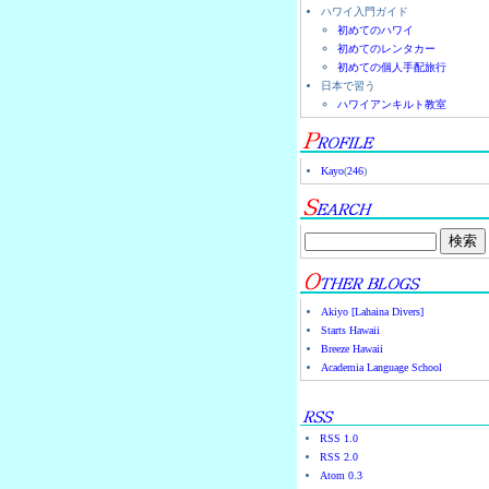
ハワイ入門ガイド
初めてのハワイ
初めてのレンタカー
初めての個人手配旅行
日本で習う
ハワイアンキルト教室
Kayo
(
246
)
Akiyo [Lahaina Divers]
Starts Hawaii
Breeze Hawaii
Academia Language School
RSS 1.0
RSS 2.0
Atom 0.3