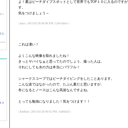
よ！夏はビーチダイブスポットとして世界でもTOP１０に入るのです
す。
気をつけましょう～
つ～
| kayo | 2011/02/28 06:06 PM | LtKVdnSo |
せん
これは凄い！
よくこんな映像を取れましたね！
きっとヤバイなぁと思ってたのでしょう、撮った人は。
それにしても水の力は本当にパワフル！
シャークスコーブではビーチダイビングをしたことあります。
こんな波ではなかったので、たぶん夏だと思いますが、
冬になるとノースはこんな高波なんですよね。
とっても勉強になりました！気をつけます！！
スト
| KenKen | 2011/02/28 06:02 PM | hsB0al1I |