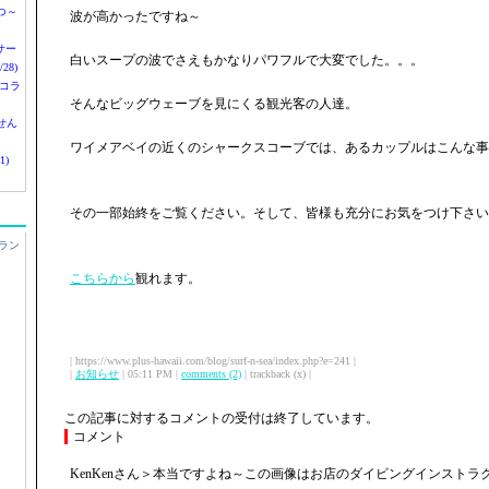
つ～
波が高かったですね～
nサー
白いスープの波でさえもかなりパワフルで大変でした。。。
28)
 コラ
そんなビッグウェーブを見にくる観光客の人達。
せん
ワイメアベイの近くのシャークスコーブでは、あるカップルはこんな事
1)
その一部始終をご覧ください。そして、皆様も充分にお気をつけ下さい
ラン
こちらから
観れます。
| https://www.plus-hawaii.com/blog/surf-n-sea/index.php?e=241 |
|
お知らせ
| 05:11 PM |
comments (2)
| trackback (x) |
この記事に対するコメントの受付は終了しています。
コメント
KenKenさん＞本当ですよね～この画像はお店のダイビングインストラ