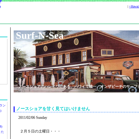
|
+Hawa
Surf-N-Sea
ノースショアのハレイワにある、ハワイで唯一、オンザビーチのサーフ
ラン
ノースショアを甘く見てはいけません
)
2011/02/06 Sunday
)
２月５日の土曜日・・・
ツまた