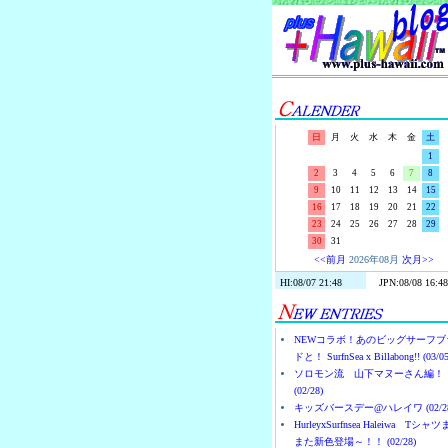
日
月
火
水
木
金
土
1
2
3
4
5
6
7
8
9
10
11
12
13
14
15
16
17
18
19
20
21
22
23
24
25
26
27
28
29
30
31
<<前月
2026年08月
次月>>
NEWコラボ！あのビッグサーフブ
ドと！ SurfnSea x Billabong!! (03/05
ソロモン流 山下マヌーさん編！
(02/28)
キッズバースデー@ハレイワ (02/28
HurleyxSurfnsea Haleiwa Tシャ
また新色登場～！！ (02/28)