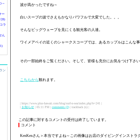
つ～
波が高かったですね～
nサー
白いスープの波でさえもかなりパワフルで大変でした。。。
28)
 コラ
そんなビッグウェーブを見にくる観光客の人達。
せん
ワイメアベイの近くのシャークスコーブでは、あるカップルはこんな事
1)
その一部始終をご覧ください。そして、皆様も充分にお気をつけ下さい
ラン
こちらから
観れます。
| https://www.plus-hawaii.com/blog/surf-n-sea/index.php?e=241 |
|
お知らせ
| 05:11 PM |
comments (2)
| trackback (x) |
この記事に対するコメントの受付は終了しています。
コメント
KenKenさん＞本当ですよね～この画像はお店のダイビングインストラ