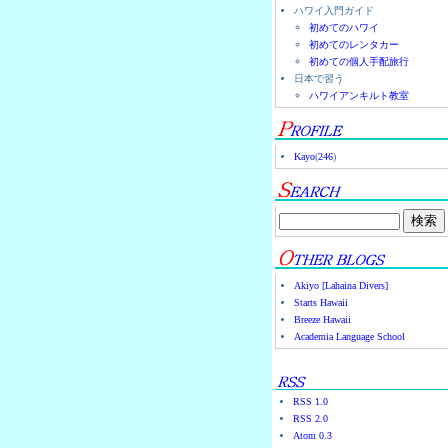
ハワイ入門ガイド
初めてのハワイ
初めてのレンタカー
初めての個人手配旅行
日本で習う
ハワイアンキルト教室
Kayo
(
246
)
Akiyo [Lahaina Divers]
Starts Hawaii
Breeze Hawaii
Academia Language School
RSS 1.0
RSS 2.0
Atom 0.3