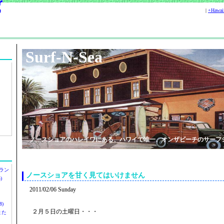
|
+Hawa
Surf-N-Sea
ノースショアのハレイワにある、ハワイで唯一、オンザビーチのサーフ
ラン
ノースショアを甘く見てはいけません
)
2011/02/06 Sunday
)
２月５日の土曜日・・・
ツまた