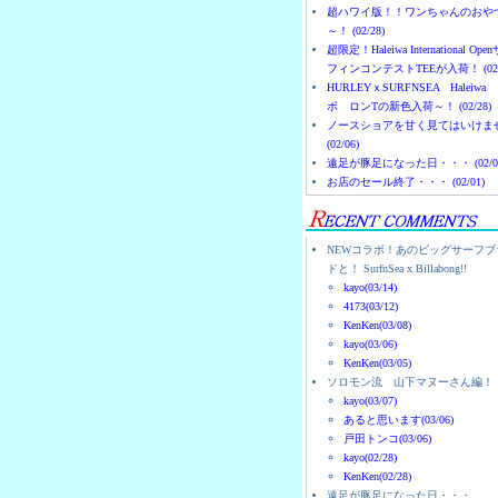
超ハワイ版！！ワンちゃんのおや
～！ (02/28)
超限定！Haleiwa International Ope
フィンコンテストTEEが入荷！ (02/
HURLEYｘSURFNSEA Haleiwa
ボ ロンTの新色入荷～！ (02/28)
ノースショアを甘く見てはいけま
(02/06)
遠足が豚足になった日・・・ (02/0
お店のセール終了・・・ (02/01)
NEWコラボ！あのビッグサーフブ
ドと！ SurfnSea x Billabong!!
kayo(03/14)
4173(03/12)
KenKen(03/08)
kayo(03/06)
KenKen(03/05)
ソロモン流 山下マヌーさん編！
kayo(03/07)
あると思います(03/06)
戸田トンコ(03/06)
kayo(02/28)
KenKen(02/28)
遠足が豚足になった日・・・