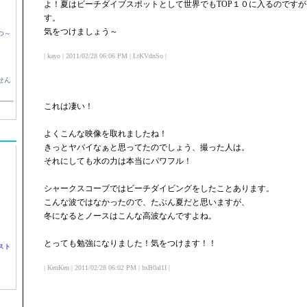
よ！夏はビーチダイブスポットとして世界でもTOP１０に入るのです
す。
気をつけましょう～
つ～
| kayo | 2011/02/28 06:06 PM | LtKVdnSo |
せん
これは凄い！
よくこんな映像を取れましたね！
きっとヤバイなぁと思ってたのでしょう、撮った人は。
それにしても水の力は本当にパワフル！
シャークスコーブではビーチダイビングをしたことあります。
こんな波ではなかったので、たぶん夏だと思いますが、
冬になるとノースはこんな高波なんですよね。
とっても勉強になりました！気をつけます！！
スト
| KenKen | 2011/02/28 06:02 PM | hsB0al1I |