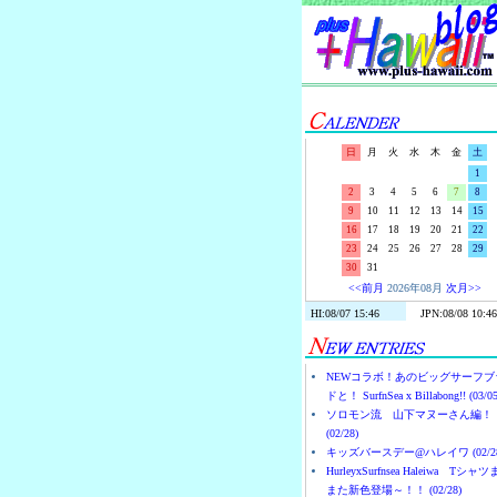
日
月
火
水
木
金
土
1
2
3
4
5
6
7
8
9
10
11
12
13
14
15
16
17
18
19
20
21
22
23
24
25
26
27
28
29
30
31
<<前月
2026年08月
次月>>
NEWコラボ！あのビッグサーフブ
ドと！ SurfnSea x Billabong!! (03/05
ソロモン流 山下マヌーさん編！
(02/28)
キッズバースデー@ハレイワ (02/28
HurleyxSurfnsea Haleiwa Tシャ
また新色登場～！！ (02/28)