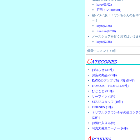
kayo(03/02)
戸田トンコ(03/01)
超ハワイ版！！ワンちゃんのおや
～！
kayo(02/28)
KenKen(02/28)
ノースショアを甘く見てはいけま
kayo(02/28)
保留中コメント：0件
お知らせ (33件)
お店の商品 (53件)
KAYOのブツブツ独り言 (54件)
FAMOUS PEOPLE (28件)
ひとこと (33件)
サーフィン (1件)
STAFFスタッフ (10件)
FRIENDS (3件)
トリプルクラウン＆その他コンテ
(22件)
お気に入り (5件)
写真大募集コーナー (4件)