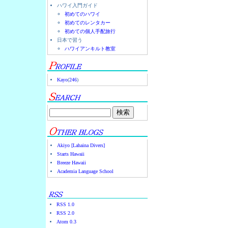
ハワイ入門ガイド
初めてのハワイ
初めてのレンタカー
初めての個人手配旅行
日本で習う
ハワイアンキルト教室
Kayo
(
246
)
Akiyo [Lahaina Divers]
Starts Hawaii
Breeze Hawaii
Academia Language School
RSS 1.0
RSS 2.0
Atom 0.3