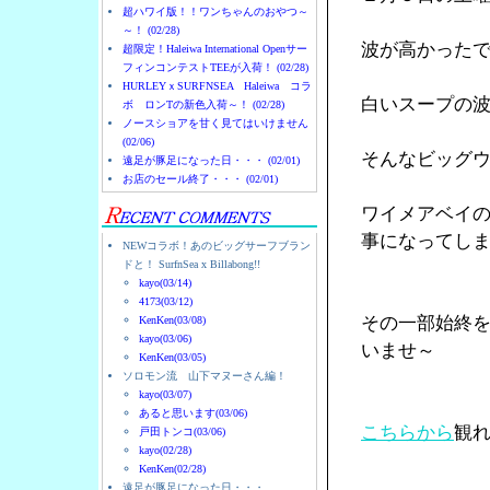
超ハワイ版！！ワンちゃんのおやつ～
～！ (02/28)
波が高かった
超限定！Haleiwa International Openサー
フィンコンテストTEEが入荷！ (02/28)
HURLEYｘSURFNSEA Haleiwa コラ
白いスープの
ボ ロンTの新色入荷～！ (02/28)
ノースショアを甘く見てはいけません
(02/06)
そんなビッグ
遠足が豚足になった日・・・ (02/01)
お店のセール終了・・・ (02/01)
ワイメアベイ
事になってし
NEWコラボ！あのビッグサーフブラン
ドと！ SurfnSea x Billabong!!
kayo(03/14)
4173(03/12)
その一部始終
KenKen(03/08)
kayo(03/06)
いませ～
KenKen(03/05)
ソロモン流 山下マヌーさん編！
kayo(03/07)
あると思います(03/06)
こちらから
観
戸田トンコ(03/06)
kayo(02/28)
KenKen(02/28)
遠足が豚足になった日・・・