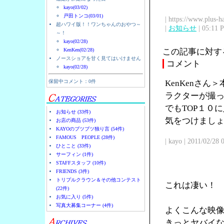
kayo(03/02)
戸田トンコ(03/01)
| https://www.plus-h
超ハワイ版！！ワンちゃんのおやつ～
|
お知らせ
| 05:11 
～！
kayo(02/28)
KenKen(02/28)
この記事に対す
ノースショアを甘く見てはいけません
コメント
kayo(02/28)
保留中コメント：0件
KenKenさ
ラクターが撮
でもTOP１０
お知らせ (33件)
気をつけまし
お店の商品 (53件)
KAYOのブツブツ独り言 (54件)
FAMOUS PEOPLE (28件)
| kayo | 2011/02/28
ひとこと (33件)
サーフィン (1件)
STAFFスタッフ (10件)
FRIENDS (3件)
トリプルクラウン＆その他コンテスト
これは凄い！
(22件)
お気に入り (5件)
写真大募集コーナー (4件)
よくこんな映
きっとヤバイ