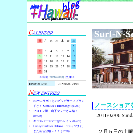
Surf-N-S
日
月
火
水
木
金
土
1
2
3
4
5
6
7
8
9
10
11
12
13
14
15
16
17
18
19
20
21
22
23
24
25
26
27
28
29
30
31
<<前月
2026年08月
次月>>
ノースショアのハレイ
NEWコラボ！あのビッグサーフブラン
ノースショア
ドと！ SurfnSea x Billabong!! (03/05)
ソロモン流 山下マヌーさん編！
2011/02/06 Sund
(02/28)
キッズバースデー@ハレイワ (02/28)
HurleyxSurfnsea Haleiwa Tシャツまた
２月５日の土
また新色登場～！！ (02/28)