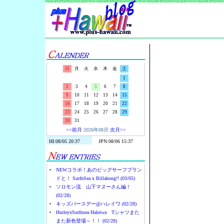
Surf-N-S
日
月
火
水
木
金
土
1
2
3
4
5
6
7
8
9
10
11
12
13
14
15
16
17
18
19
20
21
22
23
24
25
26
27
28
29
30
31
<<前月
2026年08月
次月>>
NEWコラボ！あのビッグサーフブラン
ドと！ SurfnSea x Billabong!! (03/05)
ソロモン流 山下マヌーさん編！
(02/28)
キッズバースデー@ハレイワ (02/28)
HurleyxSurfnsea Haleiwa Tシャツまた
また新色登場～！！ (02/28)