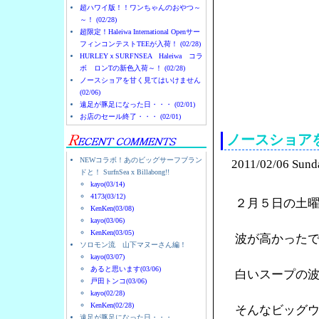
超ハワイ版！！ワンちゃんのおやつ～
～！ (02/28)
超限定！Haleiwa International Openサー
フィンコンテストTEEが入荷！ (02/28)
HURLEYｘSURFNSEA Haleiwa コラ
ボ ロンTの新色入荷～！ (02/28)
ノースショアを甘く見てはいけません
(02/06)
ノースショアのハレイ
遠足が豚足になった日・・・ (02/01)
お店のセール終了・・・ (02/01)
ノースショア
NEWコラボ！あのビッグサーフブラン
2011/02/06 Sund
ドと！ SurfnSea x Billabong!!
kayo(03/14)
4173(03/12)
２月５日の土
KenKen(03/08)
kayo(03/06)
KenKen(03/05)
波が高かった
ソロモン流 山下マヌーさん編！
kayo(03/07)
あると思います(03/06)
白いスープの
戸田トンコ(03/06)
kayo(02/28)
KenKen(02/28)
そんなビッグ
遠足が豚足になった日・・・