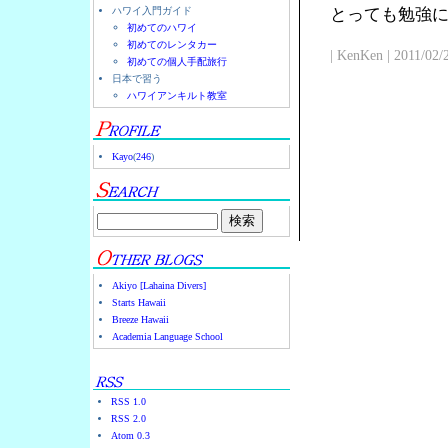
ハワイ入門ガイド
とっても勉強
初めてのハワイ
初めてのレンタカー
| KenKen | 2011/02/
初めての個人手配旅行
日本で習う
ハワイアンキルト教室
Kayo
(
246
)
Akiyo [Lahaina Divers]
Starts Hawaii
Breeze Hawaii
Academia Language School
RSS 1.0
RSS 2.0
Atom 0.3