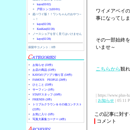
kayo(03/02)
戸田トンコ(03/01)
ワイメアベイ
超ハワイ版！！ワンちゃんのおやつ～
事になってし
～！
kayo(02/28)
KenKen(02/28)
ノースショアを甘く見てはいけません
kayo(02/28)
その一部始終
いませ～
保留中コメント：0件
お知らせ (33件)
こちらから
観
お店の商品 (53件)
KAYOのブツブツ独り言 (54件)
FAMOUS PEOPLE (28件)
ひとこと (33件)
サーフィン (1件)
STAFFスタッフ (10件)
| https://www.plus-h
FRIENDS (3件)
|
お知らせ
| 05:11 
トリプルクラウン＆その他コンテスト
(22件)
この記事に対す
お気に入り (5件)
写真大募集コーナー (4件)
コメント