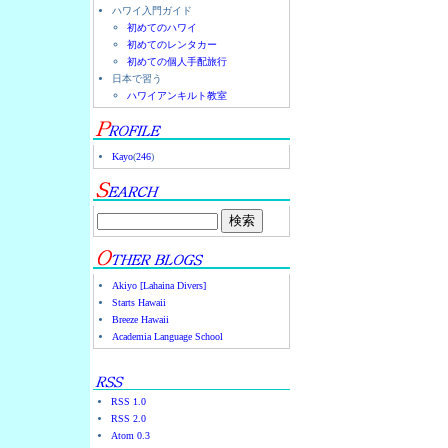
ハワイ入門ガイド
初めてのハワイ
初めてのレンタカー
初めての個人手配旅行
日本で習う
ハワイアンキルト教室
Kayo
(
246
)
Akiyo [Lahaina Divers]
Starts Hawaii
Breeze Hawaii
Academia Language School
RSS 1.0
RSS 2.0
Atom 0.3