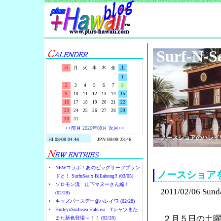
Surf-N-S
日
月
火
水
木
金
土
1
2
3
4
5
6
7
8
9
10
11
12
13
14
15
16
17
18
19
20
21
22
23
24
25
26
27
28
29
30
31
<<前月
2026年08月
次月>>
ノースショアのハレイ
NEWコラボ！あのビッグサーフブラン
ノースショア
ドと！ SurfnSea x Billabong!! (03/05)
ソロモン流 山下マヌーさん編！
2011/02/06 Sund
(02/28)
キッズバースデー@ハレイワ (02/28)
HurleyxSurfnsea Haleiwa Tシャツまた
２月５日の土
また新色登場～！！ (02/28)