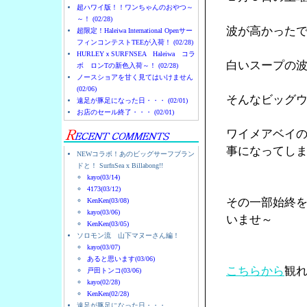
超ハワイ版！！ワンちゃんのおやつ～
～！ (02/28)
波が高かった
超限定！Haleiwa International Openサー
フィンコンテストTEEが入荷！ (02/28)
HURLEYｘSURFNSEA Haleiwa コラ
白いスープの
ボ ロンTの新色入荷～！ (02/28)
ノースショアを甘く見てはいけません
(02/06)
そんなビッグ
遠足が豚足になった日・・・ (02/01)
お店のセール終了・・・ (02/01)
ワイメアベイ
事になってし
NEWコラボ！あのビッグサーフブラン
ドと！ SurfnSea x Billabong!!
kayo(03/14)
4173(03/12)
その一部始終
KenKen(03/08)
kayo(03/06)
いませ～
KenKen(03/05)
ソロモン流 山下マヌーさん編！
kayo(03/07)
あると思います(03/06)
こちらから
観
戸田トンコ(03/06)
kayo(02/28)
KenKen(02/28)
遠足が豚足になった日・・・