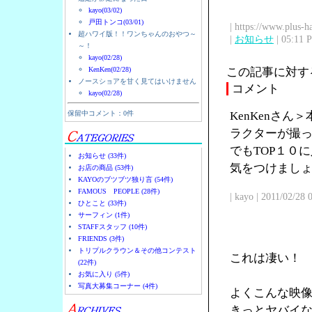
kayo(03/02)
戸田トンコ(03/01)
| https://www.plus-h
超ハワイ版！！ワンちゃんのおやつ～
|
お知らせ
| 05:11 
～！
kayo(02/28)
KenKen(02/28)
この記事に対す
ノースショアを甘く見てはいけません
コメント
kayo(02/28)
保留中コメント：0件
KenKenさ
ラクターが撮
でもTOP１０
お知らせ (33件)
気をつけまし
お店の商品 (53件)
KAYOのブツブツ独り言 (54件)
FAMOUS PEOPLE (28件)
| kayo | 2011/02/28
ひとこと (33件)
サーフィン (1件)
STAFFスタッフ (10件)
FRIENDS (3件)
トリプルクラウン＆その他コンテスト
これは凄い！
(22件)
お気に入り (5件)
写真大募集コーナー (4件)
よくこんな映
きっとヤバイ