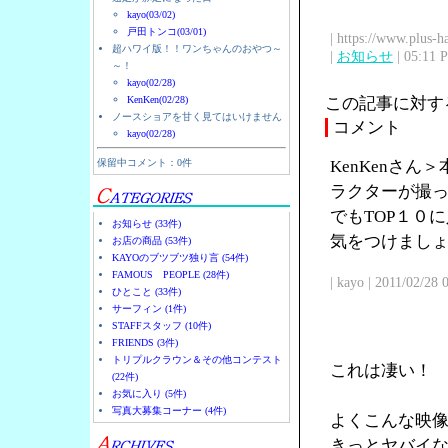
kayo(03/02)
戸田トンコ(03/01)
| https://www.plus-h
超ハワイ版！！ワンちゃんのおやつ～
|
お知らせ
| 05:11 
～！
kayo(02/28)
KenKen(02/28)
この記事に対す
ノースショアを甘く見てはいけません
コメント
kayo(02/28)
保留中コメント：0件
KenKenさ
ラクターが撮
でもTOP１０
お知らせ (33件)
気をつけまし
お店の商品 (53件)
KAYOのブツブツ独り言 (54件)
FAMOUS PEOPLE (28件)
| kayo | 2011/02/28
ひとこと (33件)
サーフィン (1件)
STAFFスタッフ (10件)
FRIENDS (3件)
トリプルクラウン＆その他コンテスト
これは凄い！
(22件)
お気に入り (5件)
写真大募集コーナー (4件)
よくこんな映
きっとヤバイ