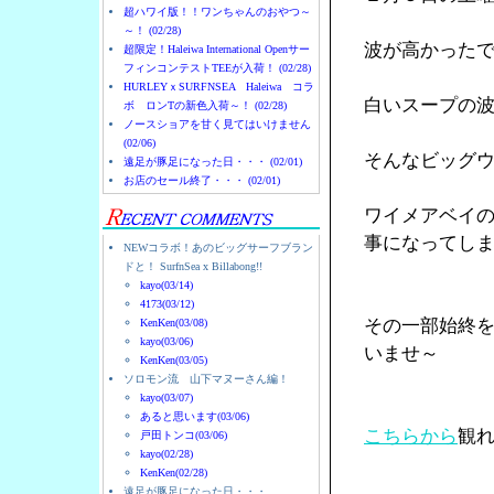
超ハワイ版！！ワンちゃんのおやつ～
～！ (02/28)
波が高かった
超限定！Haleiwa International Openサー
フィンコンテストTEEが入荷！ (02/28)
HURLEYｘSURFNSEA Haleiwa コラ
白いスープの
ボ ロンTの新色入荷～！ (02/28)
ノースショアを甘く見てはいけません
(02/06)
そんなビッグ
遠足が豚足になった日・・・ (02/01)
お店のセール終了・・・ (02/01)
ワイメアベイ
事になってし
NEWコラボ！あのビッグサーフブラン
ドと！ SurfnSea x Billabong!!
kayo(03/14)
4173(03/12)
その一部始終
KenKen(03/08)
kayo(03/06)
いませ～
KenKen(03/05)
ソロモン流 山下マヌーさん編！
kayo(03/07)
あると思います(03/06)
こちらから
観
戸田トンコ(03/06)
kayo(02/28)
KenKen(02/28)
遠足が豚足になった日・・・