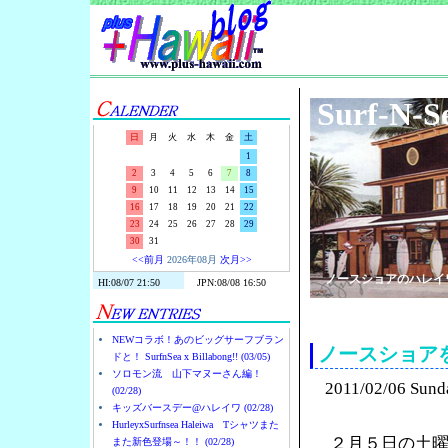
Surf-N-S
日
月
火
水
木
金
土
1
2
3
4
5
6
7
8
9
10
11
12
13
14
15
16
17
18
19
20
21
22
23
24
25
26
27
28
29
30
31
<<前月
2026年08月
次月>>
ノースショアのハレイ
NEWコラボ！あのビッグサーフブラン
ノースショア
ドと！ SurfnSea x Billabong!! (03/05)
ソロモン流 山下マヌーさん編！
2011/02/06 Sund
(02/28)
キッズバースデー@ハレイワ (02/28)
HurleyxSurfnsea Haleiwa Tシャツまた
２月５日の土
また新色登場～！！ (02/28)