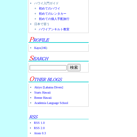
ハワイ入門ガイド
初めてのハワイ
初めてのレンタカー
初めての個人手配旅行
日本で習う
ハワイアンキルト教室
Kayo
(
246
)
Akiyo [Lahaina Divers]
Starts Hawaii
Breeze Hawaii
Academia Language School
RSS 1.0
RSS 2.0
Atom 0.3