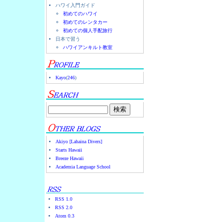
ハワイ入門ガイド
初めてのハワイ
初めてのレンタカー
初めての個人手配旅行
日本で習う
ハワイアンキルト教室
Kayo
(
246
)
Akiyo [Lahaina Divers]
Starts Hawaii
Breeze Hawaii
Academia Language School
RSS 1.0
RSS 2.0
Atom 0.3