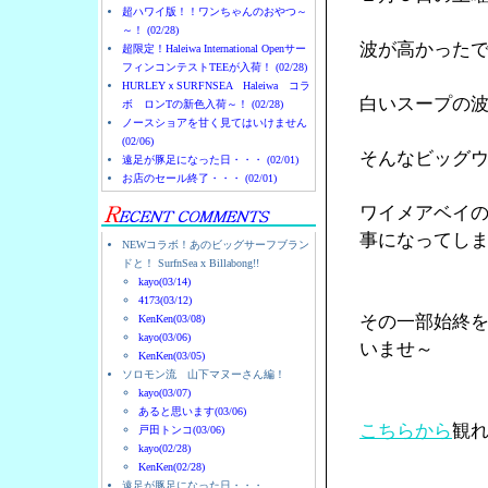
超ハワイ版！！ワンちゃんのおやつ～
～！ (02/28)
波が高かった
超限定！Haleiwa International Openサー
フィンコンテストTEEが入荷！ (02/28)
HURLEYｘSURFNSEA Haleiwa コラ
白いスープの
ボ ロンTの新色入荷～！ (02/28)
ノースショアを甘く見てはいけません
(02/06)
そんなビッグ
遠足が豚足になった日・・・ (02/01)
お店のセール終了・・・ (02/01)
ワイメアベイ
事になってし
NEWコラボ！あのビッグサーフブラン
ドと！ SurfnSea x Billabong!!
kayo(03/14)
4173(03/12)
その一部始終
KenKen(03/08)
kayo(03/06)
いませ～
KenKen(03/05)
ソロモン流 山下マヌーさん編！
kayo(03/07)
あると思います(03/06)
こちらから
観
戸田トンコ(03/06)
kayo(02/28)
KenKen(02/28)
遠足が豚足になった日・・・