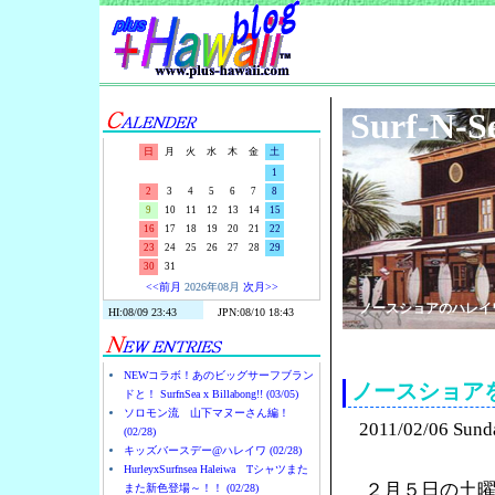
Surf-N-S
日
月
火
水
木
金
土
1
2
3
4
5
6
7
8
9
10
11
12
13
14
15
16
17
18
19
20
21
22
23
24
25
26
27
28
29
30
31
<<前月
2026年08月
次月>>
ノースショアのハレイ
NEWコラボ！あのビッグサーフブラン
ノースショア
ドと！ SurfnSea x Billabong!! (03/05)
ソロモン流 山下マヌーさん編！
2011/02/06 Sund
(02/28)
キッズバースデー@ハレイワ (02/28)
HurleyxSurfnsea Haleiwa Tシャツまた
２月５日の土
また新色登場～！！ (02/28)