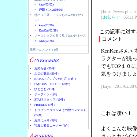
kayo(03/02)
戸田トンコ(03/01)
| https://www.plus-h
超ハワイ版！！ワンちゃんのおやつ～
|
お知らせ
| 05:11 
～！
kayo(02/28)
KenKen(02/28)
この記事に対す
ノースショアを甘く見てはいけません
コメント
kayo(02/28)
保留中コメント：0件
KenKenさ
ラクターが撮
でもTOP１０
お知らせ (33件)
気をつけまし
お店の商品 (53件)
KAYOのブツブツ独り言 (54件)
FAMOUS PEOPLE (28件)
| kayo | 2011/02/28
ひとこと (33件)
サーフィン (1件)
STAFFスタッフ (10件)
FRIENDS (3件)
トリプルクラウン＆その他コンテスト
これは凄い！
(22件)
お気に入り (5件)
写真大募集コーナー (4件)
よくこんな映
きっとヤバイ