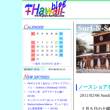
Surf-N-S
日
月
火
水
木
金
土
1
2
3
4
5
6
7
8
9
10
11
12
13
14
15
16
17
18
19
20
21
22
23
24
25
26
27
28
29
30
31
<<前月
2026年08月
次月>>
ノースショアのハレイ
NEWコラボ！あのビッグサーフブラン
ノースショア
ドと！ SurfnSea x Billabong!! (03/05)
ソロモン流 山下マヌーさん編！
2011/02/06 Sund
(02/28)
キッズバースデー@ハレイワ (02/28)
HurleyxSurfnsea Haleiwa Tシャツまた
２月５日の土
また新色登場～！！ (02/28)