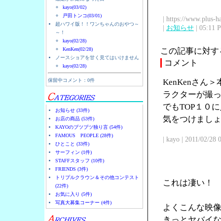
kayo(03/02)
戸田トンコ(03/01)
| https://www.plus-h
超ハワイ版！！ワンちゃんのおやつ～
|
お知らせ
| 05:11 
～！
kayo(02/28)
KenKen(02/28)
この記事に対す
ノースショアを甘く見てはいけません
コメント
kayo(02/28)
保留中コメント：0件
KenKenさ
ラクターが撮
でもTOP１０
お知らせ (33件)
気をつけまし
お店の商品 (53件)
KAYOのブツブツ独り言 (54件)
FAMOUS PEOPLE (28件)
| kayo | 2011/02/28
ひとこと (33件)
サーフィン (1件)
STAFFスタッフ (10件)
FRIENDS (3件)
トリプルクラウン＆その他コンテスト
これは凄い！
(22件)
お気に入り (5件)
写真大募集コーナー (4件)
よくこんな映
きっとヤバイ