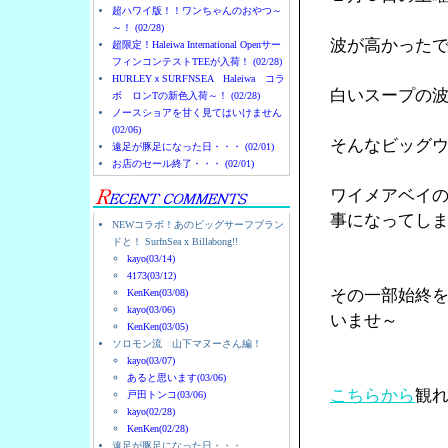
超ハワイ版！！ワンちゃんのおやつ～
～！ (02/28)
波が高かった
超限定！Haleiwa International Openサー
フィンコンテストTEEが入荷！ (02/28)
HURLEYｘSURFNSEA Haleiwa コラ
白いスープの
ボ ロンTの新色入荷～！ (02/28)
ノースショアを甘く見てはいけません
(02/06)
そんなビッグ
遠足が豚足になった日・・・ (02/01)
お店のセール終了・・・ (02/01)
ワイメアベイ
事になってし
NEWコラボ！あのビッグサーフブラン
ドと！ SurfnSea x Billabong!!
kayo(03/14)
4173(03/12)
その一部始終
KenKen(03/08)
kayo(03/06)
いませ～
KenKen(03/05)
ソロモン流 山下マヌーさん編！
kayo(03/07)
あると思います(03/06)
こちらから
観
戸田トンコ(03/06)
kayo(02/28)
KenKen(02/28)
遠足が豚足になった日・・・