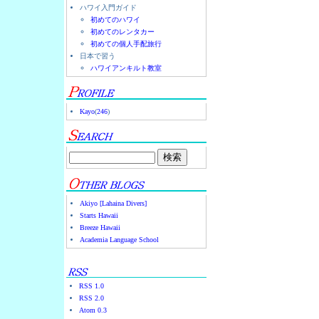
ハワイ入門ガイド
初めてのハワイ
初めてのレンタカー
初めての個人手配旅行
日本で習う
ハワイアンキルト教室
Kayo
(
246
)
Akiyo [Lahaina Divers]
Starts Hawaii
Breeze Hawaii
Academia Language School
RSS 1.0
RSS 2.0
Atom 0.3