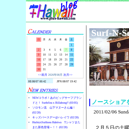
Surf-N-S
日
月
火
水
木
金
土
1
2
3
4
5
6
7
8
9
10
11
12
13
14
15
16
17
18
19
20
21
22
23
24
25
26
27
28
29
30
31
<<前月
2026年08月
次月>>
ノースショアのハレイ
NEWコラボ！あのビッグサーフブラン
ノースショア
ドと！ SurfnSea x Billabong!! (03/05)
ソロモン流 山下マヌーさん編！
2011/02/06 Sund
(02/28)
キッズバースデー@ハレイワ (02/28)
HurleyxSurfnsea Haleiwa Tシャツまた
２月５日の土
また新色登場～！！ (02/28)