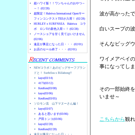
超ハワイ版！！ワンちゃんのおやつ～
～！ (02/28)
波が高かった
超限定！Haleiwa International Openサー
フィンコンテストTEEが入荷！ (02/28)
HURLEYｘSURFNSEA Haleiwa コラ
白いスープの
ボ ロンTの新色入荷～！ (02/28)
ノースショアを甘く見てはいけません
(02/06)
そんなビッグ
遠足が豚足になった日・・・ (02/01)
お店のセール終了・・・ (02/01)
ワイメアベイ
事になってし
NEWコラボ！あのビッグサーフブラン
ドと！ SurfnSea x Billabong!!
kayo(03/14)
4173(03/12)
その一部始終
KenKen(03/08)
kayo(03/06)
いませ～
KenKen(03/05)
ソロモン流 山下マヌーさん編！
kayo(03/07)
あると思います(03/06)
こちらから
観
戸田トンコ(03/06)
kayo(02/28)
KenKen(02/28)
遠足が豚足になった日・・・