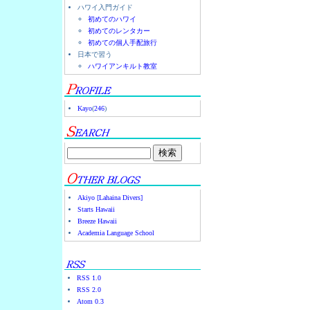
ハワイ入門ガイド
初めてのハワイ
初めてのレンタカー
初めての個人手配旅行
日本で習う
ハワイアンキルト教室
Kayo
(
246
)
Akiyo [Lahaina Divers]
Starts Hawaii
Breeze Hawaii
Academia Language School
RSS 1.0
RSS 2.0
Atom 0.3