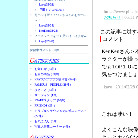
kayo(03/02)
戸田トンコ(03/01)
| https://www.plus-h
超ハワイ版！！ワンちゃんのおやつ～
|
お知らせ
| 05:11 
～！
kayo(02/28)
KenKen(02/28)
この記事に対す
ノースショアを甘く見てはいけません
コメント
kayo(02/28)
保留中コメント：0件
KenKenさ
ラクターが撮
でもTOP１０
お知らせ (33件)
気をつけまし
お店の商品 (53件)
KAYOのブツブツ独り言 (54件)
FAMOUS PEOPLE (28件)
| kayo | 2011/02/28
ひとこと (33件)
サーフィン (1件)
STAFFスタッフ (10件)
FRIENDS (3件)
トリプルクラウン＆その他コンテスト
これは凄い！
(22件)
お気に入り (5件)
写真大募集コーナー (4件)
よくこんな映
きっとヤバイ