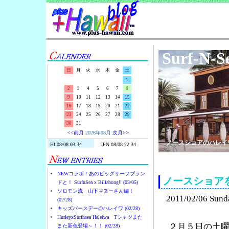
Surf-N-S
日
月
火
水
木
金
土
1
2
3
4
5
6
7
8
9
10
11
12
13
14
15
16
17
18
19
20
21
22
23
24
25
26
27
28
29
30
31
<<前月
2026年08月
次月>>
ノースショアのハレイ
NEWコラボ！あのビッグサーフブラン
ノースショア
ドと！ SurfnSea x Billabong!! (03/05)
ソロモン流 山下マヌーさん編！
2011/02/06 Sund
(02/28)
キッズバースデー@ハレイワ (02/28)
HurleyxSurfnsea Haleiwa Tシャツまた
２月５日の土
また新色登場～！！ (02/28)