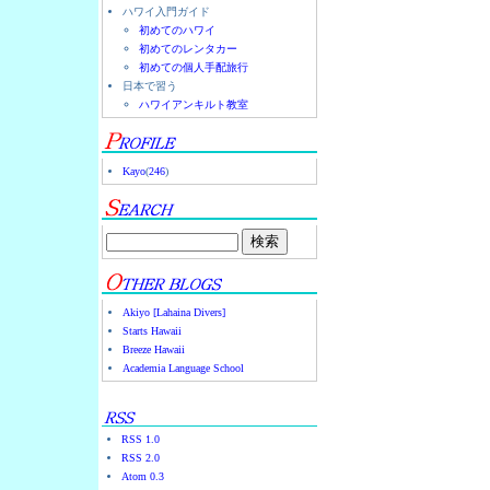
ハワイ入門ガイド
初めてのハワイ
初めてのレンタカー
初めての個人手配旅行
日本で習う
ハワイアンキルト教室
Kayo
(
246
)
Akiyo [Lahaina Divers]
Starts Hawaii
Breeze Hawaii
Academia Language School
RSS 1.0
RSS 2.0
Atom 0.3