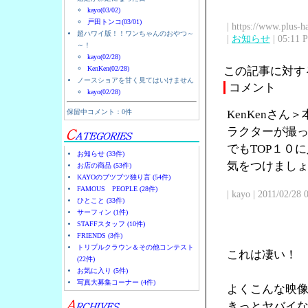
kayo(03/02)
戸田トンコ(03/01)
| https://www.plus-h
超ハワイ版！！ワンちゃんのおやつ～
|
お知らせ
| 05:11 
～！
kayo(02/28)
KenKen(02/28)
この記事に対す
ノースショアを甘く見てはいけません
コメント
kayo(02/28)
保留中コメント：0件
KenKenさ
ラクターが撮
でもTOP１０
お知らせ (33件)
気をつけまし
お店の商品 (53件)
KAYOのブツブツ独り言 (54件)
FAMOUS PEOPLE (28件)
| kayo | 2011/02/28
ひとこと (33件)
サーフィン (1件)
STAFFスタッフ (10件)
FRIENDS (3件)
トリプルクラウン＆その他コンテスト
これは凄い！
(22件)
お気に入り (5件)
写真大募集コーナー (4件)
よくこんな映
きっとヤバイ