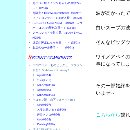
超ハワイ版！！ワンちゃんのおやつ～
～！ (02/28)
波が高かった
超限定！Haleiwa International Openサー
フィンコンテストTEEが入荷！ (02/28)
HURLEYｘSURFNSEA Haleiwa コラ
白いスープの
ボ ロンTの新色入荷～！ (02/28)
ノースショアを甘く見てはいけません
(02/06)
そんなビッグ
遠足が豚足になった日・・・ (02/01)
お店のセール終了・・・ (02/01)
ワイメアベイ
事になってし
NEWコラボ！あのビッグサーフブラン
ドと！ SurfnSea x Billabong!!
kayo(03/14)
4173(03/12)
その一部始終
KenKen(03/08)
kayo(03/06)
いませ～
KenKen(03/05)
ソロモン流 山下マヌーさん編！
kayo(03/07)
あると思います(03/06)
こちらから
観
戸田トンコ(03/06)
kayo(02/28)
KenKen(02/28)
遠足が豚足になった日・・・