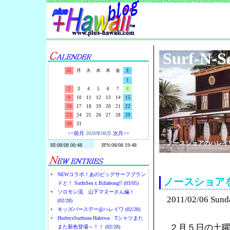
Surf-N-S
日
月
火
水
木
金
土
1
2
3
4
5
6
7
8
9
10
11
12
13
14
15
16
17
18
19
20
21
22
23
24
25
26
27
28
29
30
31
<<前月
2026年08月
次月>>
ノースショアのハレイ
NEWコラボ！あのビッグサーフブラン
ノースショア
ドと！ SurfnSea x Billabong!! (03/05)
ソロモン流 山下マヌーさん編！
2011/02/06 Sund
(02/28)
キッズバースデー@ハレイワ (02/28)
HurleyxSurfnsea Haleiwa Tシャツまた
２月５日の土
また新色登場～！！ (02/28)