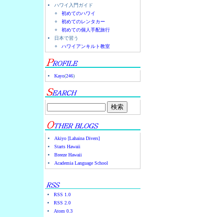
ハワイ入門ガイド
初めてのハワイ
初めてのレンタカー
初めての個人手配旅行
日本で習う
ハワイアンキルト教室
Kayo
(
246
)
Akiyo [Lahaina Divers]
Starts Hawaii
Breeze Hawaii
Academia Language School
RSS 1.0
RSS 2.0
Atom 0.3