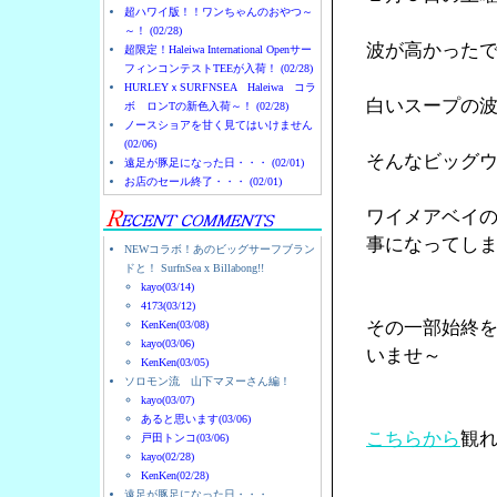
超ハワイ版！！ワンちゃんのおやつ～
～！ (02/28)
波が高かった
超限定！Haleiwa International Openサー
フィンコンテストTEEが入荷！ (02/28)
HURLEYｘSURFNSEA Haleiwa コラ
白いスープの
ボ ロンTの新色入荷～！ (02/28)
ノースショアを甘く見てはいけません
(02/06)
そんなビッグ
遠足が豚足になった日・・・ (02/01)
お店のセール終了・・・ (02/01)
ワイメアベイ
事になってし
NEWコラボ！あのビッグサーフブラン
ドと！ SurfnSea x Billabong!!
kayo(03/14)
4173(03/12)
その一部始終
KenKen(03/08)
kayo(03/06)
いませ～
KenKen(03/05)
ソロモン流 山下マヌーさん編！
kayo(03/07)
あると思います(03/06)
こちらから
観
戸田トンコ(03/06)
kayo(02/28)
KenKen(02/28)
遠足が豚足になった日・・・