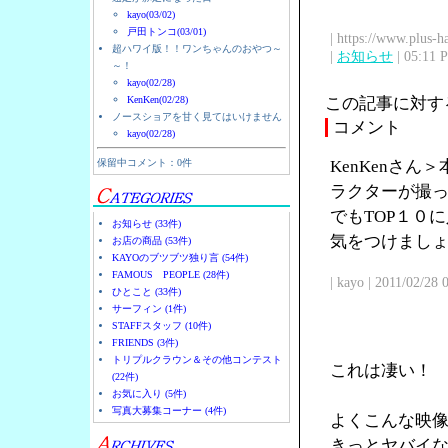
kayo(03/02)
戸田トンコ(03/01)
| https://www.plus-h
超ハワイ版！！ワンちゃんのおやつ～
|
お知らせ
| 05:11 
～！
kayo(02/28)
KenKen(02/28)
この記事に対す
ノースショアを甘く見てはいけません
コメント
kayo(02/28)
保留中コメント：0件
KenKenさ
ラクターが撮
でもTOP１０
お知らせ (33件)
気をつけまし
お店の商品 (53件)
KAYOのブツブツ独り言 (54件)
FAMOUS PEOPLE (28件)
| kayo | 2011/02/28
ひとこと (33件)
サーフィン (1件)
STAFFスタッフ (10件)
FRIENDS (3件)
トリプルクラウン＆その他コンテスト
これは凄い！
(22件)
お気に入り (5件)
写真大募集コーナー (4件)
よくこんな映
きっとヤバイ