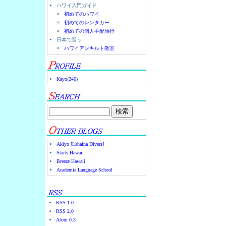
ハワイ入門ガイド
初めてのハワイ
初めてのレンタカー
初めての個人手配旅行
日本で習う
ハワイアンキルト教室
Kayo
(
246
)
Akiyo [Lahaina Divers]
Starts Hawaii
Breeze Hawaii
Academia Language School
RSS 1.0
RSS 2.0
Atom 0.3