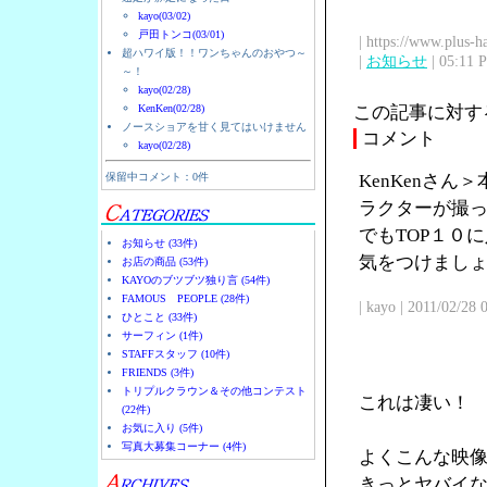
kayo(03/02)
戸田トンコ(03/01)
| https://www.plus-h
超ハワイ版！！ワンちゃんのおやつ～
|
お知らせ
| 05:11 
～！
kayo(02/28)
KenKen(02/28)
この記事に対す
ノースショアを甘く見てはいけません
コメント
kayo(02/28)
保留中コメント：0件
KenKenさ
ラクターが撮
でもTOP１０
お知らせ (33件)
気をつけまし
お店の商品 (53件)
KAYOのブツブツ独り言 (54件)
FAMOUS PEOPLE (28件)
| kayo | 2011/02/28
ひとこと (33件)
サーフィン (1件)
STAFFスタッフ (10件)
FRIENDS (3件)
トリプルクラウン＆その他コンテスト
これは凄い！
(22件)
お気に入り (5件)
写真大募集コーナー (4件)
よくこんな映
きっとヤバイ