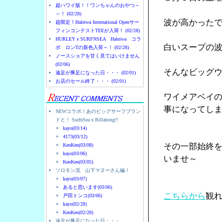
超ハワイ版！！ワンちゃんのおやつ～
～！ (02/28)
波が高かった
超限定！Haleiwa International Openサー
フィンコンテストTEEが入荷！ (02/28)
HURLEYｘSURFNSEA Haleiwa コラ
白いスープの
ボ ロンTの新色入荷～！ (02/28)
ノースショアを甘く見てはいけません
(02/06)
そんなビッグ
遠足が豚足になった日・・・ (02/01)
お店のセール終了・・・ (02/01)
ワイメアベイ
事になってし
NEWコラボ！あのビッグサーフブラン
ドと！ SurfnSea x Billabong!!
kayo(03/14)
4173(03/12)
その一部始終
KenKen(03/08)
kayo(03/06)
いませ～
KenKen(03/05)
ソロモン流 山下マヌーさん編！
kayo(03/07)
あると思います(03/06)
こちらから
観
戸田トンコ(03/06)
kayo(02/28)
KenKen(02/28)
遠足が豚足になった日・・・