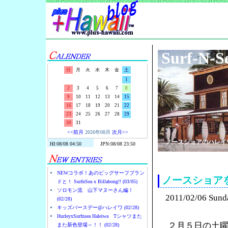
Surf-N-S
日
月
火
水
木
金
土
1
2
3
4
5
6
7
8
9
10
11
12
13
14
15
16
17
18
19
20
21
22
23
24
25
26
27
28
29
30
31
<<前月
2026年08月
次月>>
ノースショアのハレイ
NEWコラボ！あのビッグサーフブラン
ノースショア
ドと！ SurfnSea x Billabong!! (03/05)
ソロモン流 山下マヌーさん編！
2011/02/06 Sund
(02/28)
キッズバースデー@ハレイワ (02/28)
HurleyxSurfnsea Haleiwa Tシャツまた
２月５日の土
また新色登場～！！ (02/28)