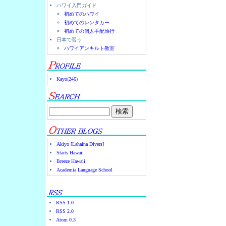
ハワイ入門ガイド
初めてのハワイ
初めてのレンタカー
初めての個人手配旅行
日本で習う
ハワイアンキルト教室
Kayo
(
246
)
Akiyo [Lahaina Divers]
Starts Hawaii
Breeze Hawaii
Academia Language School
RSS 1.0
RSS 2.0
Atom 0.3