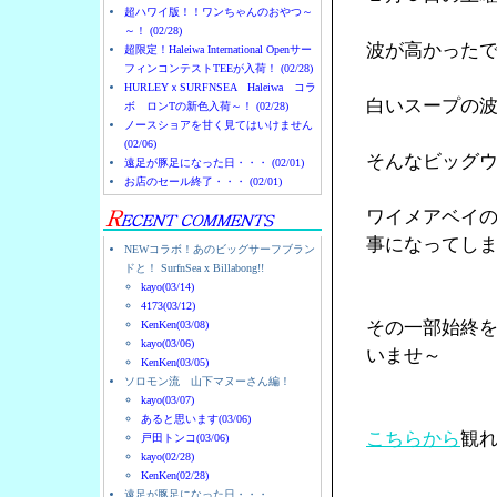
超ハワイ版！！ワンちゃんのおやつ～
～！ (02/28)
波が高かった
超限定！Haleiwa International Openサー
フィンコンテストTEEが入荷！ (02/28)
HURLEYｘSURFNSEA Haleiwa コラ
白いスープの
ボ ロンTの新色入荷～！ (02/28)
ノースショアを甘く見てはいけません
(02/06)
そんなビッグ
遠足が豚足になった日・・・ (02/01)
お店のセール終了・・・ (02/01)
ワイメアベイ
事になってし
NEWコラボ！あのビッグサーフブラン
ドと！ SurfnSea x Billabong!!
kayo(03/14)
4173(03/12)
その一部始終
KenKen(03/08)
kayo(03/06)
いませ～
KenKen(03/05)
ソロモン流 山下マヌーさん編！
kayo(03/07)
あると思います(03/06)
こちらから
観
戸田トンコ(03/06)
kayo(02/28)
KenKen(02/28)
遠足が豚足になった日・・・