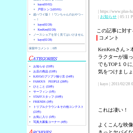
kayo(03/02)
戸田トンコ(03/01)
| https://www.plus-h
超ハワイ版！！ワンちゃんのおやつ～
|
お知らせ
| 05:11 
～！
kayo(02/28)
KenKen(02/28)
この記事に対す
ノースショアを甘く見てはいけません
コメント
kayo(02/28)
保留中コメント：0件
KenKenさ
ラクターが撮
でもTOP１０
お知らせ (33件)
気をつけまし
お店の商品 (53件)
KAYOのブツブツ独り言 (54件)
FAMOUS PEOPLE (28件)
| kayo | 2011/02/28
ひとこと (33件)
サーフィン (1件)
STAFFスタッフ (10件)
FRIENDS (3件)
トリプルクラウン＆その他コンテスト
これは凄い！
(22件)
お気に入り (5件)
写真大募集コーナー (4件)
よくこんな映
きっとヤバイ