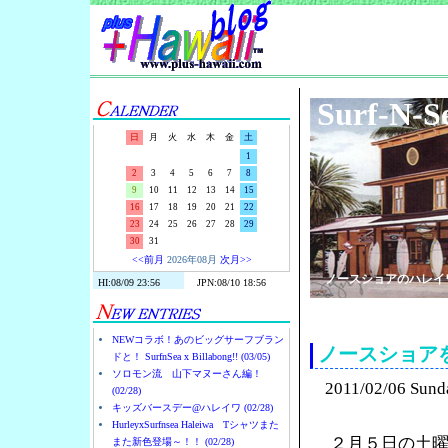
Surf-N-S
日
月
火
水
木
金
土
1
2
3
4
5
6
7
8
9
10
11
12
13
14
15
16
17
18
19
20
21
22
23
24
25
26
27
28
29
30
31
<<前月
2026年08月
次月>>
ノースショアのハレイ
NEWコラボ！あのビッグサーフブラン
ノースショア
ドと！ SurfnSea x Billabong!! (03/05)
ソロモン流 山下マヌーさん編！
2011/02/06 Sund
(02/28)
キッズバースデー@ハレイワ (02/28)
HurleyxSurfnsea Haleiwa Tシャツまた
２月５日の土
また新色登場～！！ (02/28)