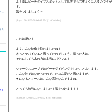
よ！夏はビーチダイブスポットとして世界でもTOP１０に入るのです
す。
気をつけましょう～
つ～
| kayo | 2011/02/28 06:06 PM | LtKVdnSo |
せん
これは凄い！
よくこんな映像を取れましたね！
きっとヤバイなぁと思ってたのでしょう、撮った人は。
それにしても水の力は本当にパワフル！
シャークスコーブではビーチダイビングをしたことあります。
こんな波ではなかったので、たぶん夏だと思いますが、
冬になるとノースはこんな高波なんですよね。
とっても勉強になりました！気をつけます！！
スト
| KenKen | 2011/02/28 06:02 PM | hsB0al1I |