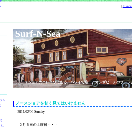
|
+Hawa
Surf-N-Sea
ノースショアのハレイワにある、ハワイで唯一、オンザビーチのサーフ
ラン
ノースショアを甘く見てはいけません
)
2011/02/06 Sunday
)
２月５日の土曜日・・・
ツまた