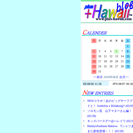
日
月
火
水
木
金
土
1
2
3
4
5
6
7
8
9
10
11
12
13
14
15
16
17
18
19
20
21
22
23
24
25
26
27
28
29
30
31
<<前月
2026年08月
次月>>
NEWコラボ！あのビッグサーフブ
ドと！ SurfnSea x Billabong!! (03/05
ソロモン流 山下マヌーさん編！
(02/28)
キッズバースデー@ハレイワ (02/28
HurleyxSurfnsea Haleiwa Tシャ
また新色登場～！！ (02/28)