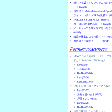
超ハワイ版！！ワンちゃんのおや
～！ (02/28)
超限定！Haleiwa International Ope
フィンコンテストTEEが入荷！ (02/
HURLEYｘSURFNSEA Haleiwa
ボ ロンTの新色入荷～！ (02/28)
ノースショアを甘く見てはいけま
(02/06)
遠足が豚足になった日・・・ (02/0
お店のセール終了・・・ (02/01)
NEWコラボ！あのビッグサーフブ
ドと！ SurfnSea x Billabong!!
kayo(03/14)
4173(03/12)
KenKen(03/08)
kayo(03/06)
KenKen(03/05)
ソロモン流 山下マヌーさん編！
kayo(03/07)
あると思います(03/06)
戸田トンコ(03/06)
kayo(02/28)
KenKen(02/28)
遠足が豚足になった日・・・