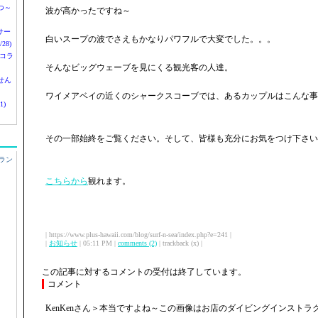
つ～
波が高かったですね～
nサー
白いスープの波でさえもかなりパワフルで大変でした。。。
28)
 コラ
そんなビッグウェーブを見にくる観光客の人達。
せん
ワイメアベイの近くのシャークスコーブでは、あるカップルはこんな事
1)
その一部始終をご覧ください。そして、皆様も充分にお気をつけ下さい
ラン
こちらから
観れます。
| https://www.plus-hawaii.com/blog/surf-n-sea/index.php?e=241 |
|
お知らせ
| 05:11 PM |
comments (2)
| trackback (x) |
この記事に対するコメントの受付は終了しています。
コメント
KenKenさん＞本当ですよね～この画像はお店のダイビングインストラ