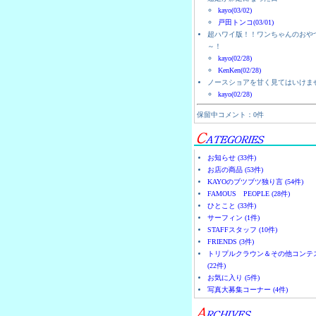
kayo(03/02)
戸田トンコ(03/01)
超ハワイ版！！ワンちゃんのおや
～！
kayo(02/28)
KenKen(02/28)
ノースショアを甘く見てはいけま
kayo(02/28)
保留中コメント：0件
お知らせ (33件)
お店の商品 (53件)
KAYOのブツブツ独り言 (54件)
FAMOUS PEOPLE (28件)
ひとこと (33件)
サーフィン (1件)
STAFFスタッフ (10件)
FRIENDS (3件)
トリプルクラウン＆その他コンテ
(22件)
お気に入り (5件)
写真大募集コーナー (4件)