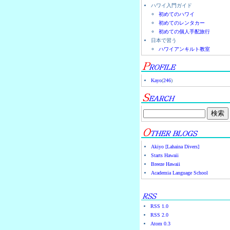
ハワイ入門ガイド
初めてのハワイ
初めてのレンタカー
初めての個人手配旅行
日本で習う
ハワイアンキルト教室
Kayo
(
246
)
Akiyo [Lahaina Divers]
Starts Hawaii
Breeze Hawaii
Academia Language School
RSS 1.0
RSS 2.0
Atom 0.3