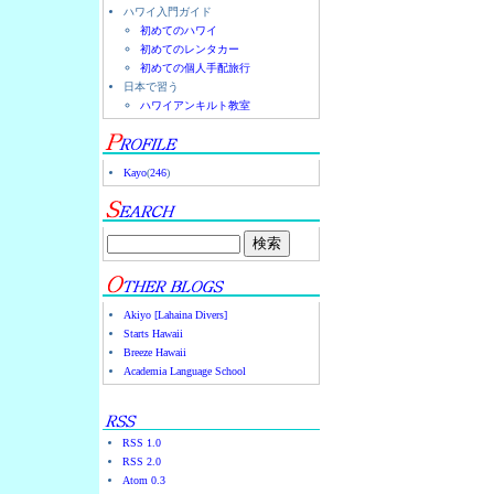
ハワイ入門ガイド
初めてのハワイ
初めてのレンタカー
初めての個人手配旅行
日本で習う
ハワイアンキルト教室
Kayo
(
246
)
Akiyo [Lahaina Divers]
Starts Hawaii
Breeze Hawaii
Academia Language School
RSS 1.0
RSS 2.0
Atom 0.3