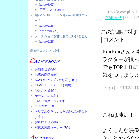
kayo(03/02)
戸田トンコ(03/01)
| https://www.plus-h
超ハワイ版！！ワンちゃんのおやつ～
|
お知らせ
| 05:11 
～！
kayo(02/28)
KenKen(02/28)
この記事に対す
ノースショアを甘く見てはいけません
コメント
kayo(02/28)
保留中コメント：0件
KenKenさ
ラクターが撮
でもTOP１０
お知らせ (33件)
気をつけまし
お店の商品 (53件)
KAYOのブツブツ独り言 (54件)
FAMOUS PEOPLE (28件)
| kayo | 2011/02/28
ひとこと (33件)
サーフィン (1件)
STAFFスタッフ (10件)
FRIENDS (3件)
トリプルクラウン＆その他コンテスト
これは凄い！
(22件)
お気に入り (5件)
写真大募集コーナー (4件)
よくこんな映
きっとヤバイ