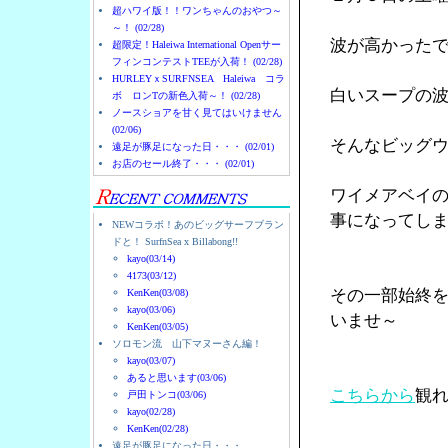
超ハワイ版！！ワンちゃんのおやつ～
～！ (02/28)
波が高かった
超限定！Haleiwa International Openサー
フィンコンテストTEEが入荷！ (02/28)
HURLEYｘSURFNSEA Haleiwa コラ
白いスープの
ボ ロンTの新色入荷～！ (02/28)
ノースショアを甘く見てはいけません
(02/06)
そんなビッグ
遠足が豚足になった日・・・ (02/01)
お店のセール終了・・・ (02/01)
ワイメアベイ
事になってし
NEWコラボ！あのビッグサーフブラン
ドと！ SurfnSea x Billabong!!
kayo(03/14)
4173(03/12)
その一部始終
KenKen(03/08)
kayo(03/06)
いませ～
KenKen(03/05)
ソロモン流 山下マヌーさん編！
kayo(03/07)
あると思います(03/06)
こちらから
観
戸田トンコ(03/06)
kayo(02/28)
KenKen(02/28)
遠足が豚足になった日・・・