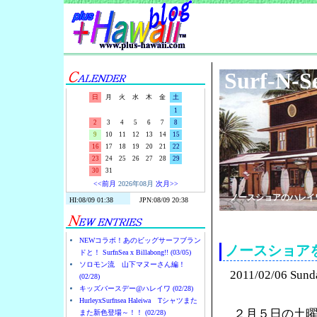
Surf-N-S
日
月
火
水
木
金
土
1
2
3
4
5
6
7
8
9
10
11
12
13
14
15
16
17
18
19
20
21
22
23
24
25
26
27
28
29
30
31
<<前月
2026年08月
次月>>
ノースショアのハレイ
NEWコラボ！あのビッグサーフブラン
ノースショア
ドと！ SurfnSea x Billabong!! (03/05)
ソロモン流 山下マヌーさん編！
2011/02/06 Sund
(02/28)
キッズバースデー@ハレイワ (02/28)
HurleyxSurfnsea Haleiwa Tシャツまた
２月５日の土
また新色登場～！！ (02/28)