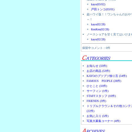
kayo(03/02)
戸田トンコ(03/01)
超ハワイ版！！ワンちゃんのおや
～！
kayo(02/28)
KenKen(02/28)
ノースショアを甘く見てはいけま
kayo(02/28)
保留中コメント：0件
お知らせ (33件)
お店の商品 (53件)
KAYOのブツブツ独り言 (54件)
FAMOUS PEOPLE (28件)
ひとこと (33件)
サーフィン (1件)
STAFFスタッフ (10件)
FRIENDS (3件)
トリプルクラウン＆その他コンテ
(22件)
お気に入り (5件)
写真大募集コーナー (4件)