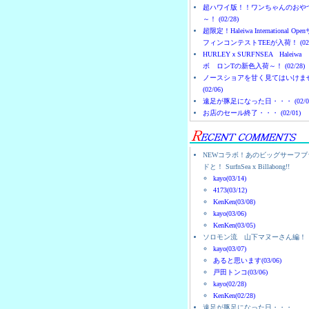
超ハワイ版！！ワンちゃんのおや
～！ (02/28)
超限定！Haleiwa International Ope
フィンコンテストTEEが入荷！ (02/
HURLEYｘSURFNSEA Haleiwa
ボ ロンTの新色入荷～！ (02/28)
ノースショアを甘く見てはいけま
(02/06)
遠足が豚足になった日・・・ (02/0
お店のセール終了・・・ (02/01)
NEWコラボ！あのビッグサーフブ
ドと！ SurfnSea x Billabong!!
kayo(03/14)
4173(03/12)
KenKen(03/08)
kayo(03/06)
KenKen(03/05)
ソロモン流 山下マヌーさん編！
kayo(03/07)
あると思います(03/06)
戸田トンコ(03/06)
kayo(02/28)
KenKen(02/28)
遠足が豚足になった日・・・