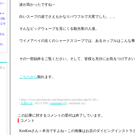
つ～
波が高かったですね～
nサー
白いスープの波でさえもかなりパワフルで大変でした。。。
28)
 コラ
そんなビッグウェーブを見にくる観光客の人達。
せん
ワイメアベイの近くのシャークスコーブでは、あるカップルはこんな事
1)
その一部始終をご覧ください。そして、皆様も充分にお気をつけ下さい
ラン
こちらから
観れます。
| https://www.plus-hawaii.com/blog/surf-n-sea/index.php?e=241 |
|
お知らせ
| 05:11 PM |
comments (2)
| trackback (x) |
この記事に対するコメントの受付は終了しています。
コメント
KenKenさん＞本当ですよね～この画像はお店のダイビングインストラ