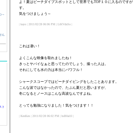
よ！夏はビーチダイブスポットとして世界でもTOP１０に入るのです
す。
気をつけましょう～
つ～
| kayo | 2011/02/28 06:06 PM | LtKVdnSo |
せん
これは凄い！
よくこんな映像を取れましたね！
きっとヤバイなぁと思ってたのでしょう、撮った人は。
それにしても水の力は本当にパワフル！
シャークスコーブではビーチダイビングをしたことあります。
こんな波ではなかったので、たぶん夏だと思いますが、
冬になるとノースはこんな高波なんですよね。
とっても勉強になりました！気をつけます！！
スト
| KenKen | 2011/02/28 06:02 PM | hsB0al1I |