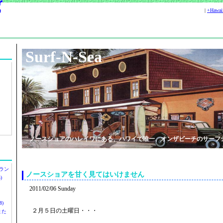
|
+Hawa
Surf-N-Sea
ノースショアのハレイワにある、ハワイで唯一、オンザビーチのサーフ
ラン
ノースショアを甘く見てはいけません
)
2011/02/06 Sunday
)
２月５日の土曜日・・・
ツまた