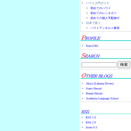
ハワイ入門ガイド
初めてのハワイ
初めてのレンタカー
初めての個人手配旅行
日本で習う
ハワイアンキルト教室
Kayo
(
246
)
Akiyo [Lahaina Divers]
Starts Hawaii
Breeze Hawaii
Academia Language School
RSS 1.0
RSS 2.0
Atom 0.3