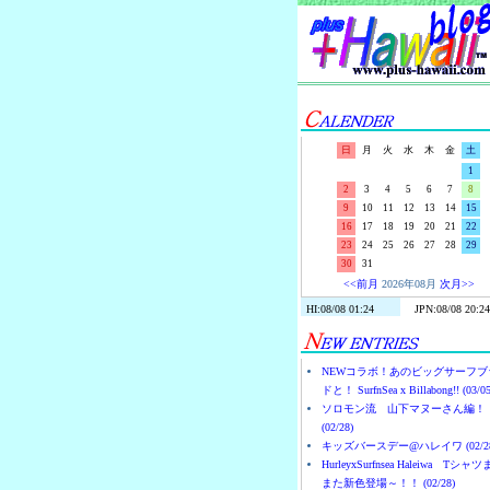
日
月
火
水
木
金
土
1
2
3
4
5
6
7
8
9
10
11
12
13
14
15
16
17
18
19
20
21
22
23
24
25
26
27
28
29
30
31
<<前月
2026年08月
次月>>
NEWコラボ！あのビッグサーフブ
ドと！ SurfnSea x Billabong!! (03/05
ソロモン流 山下マヌーさん編！
(02/28)
キッズバースデー@ハレイワ (02/28
HurleyxSurfnsea Haleiwa Tシャ
また新色登場～！！ (02/28)