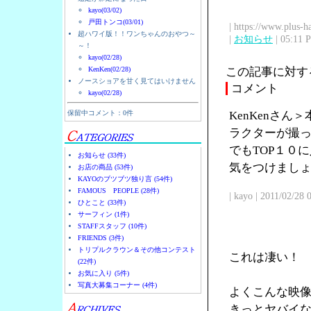
kayo(03/02)
戸田トンコ(03/01)
| https://www.plus-h
超ハワイ版！！ワンちゃんのおやつ～
|
お知らせ
| 05:11 
～！
kayo(02/28)
KenKen(02/28)
この記事に対す
ノースショアを甘く見てはいけません
コメント
kayo(02/28)
保留中コメント：0件
KenKenさ
ラクターが撮
でもTOP１０
お知らせ (33件)
気をつけまし
お店の商品 (53件)
KAYOのブツブツ独り言 (54件)
FAMOUS PEOPLE (28件)
| kayo | 2011/02/28
ひとこと (33件)
サーフィン (1件)
STAFFスタッフ (10件)
FRIENDS (3件)
トリプルクラウン＆その他コンテスト
これは凄い！
(22件)
お気に入り (5件)
写真大募集コーナー (4件)
よくこんな映
きっとヤバイ