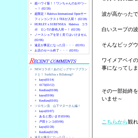
超ハワイ版！！ワンちゃんのおやつ～
～！ (02/28)
波が高かった
超限定！Haleiwa International Openサー
フィンコンテストTEEが入荷！ (02/28)
HURLEYｘSURFNSEA Haleiwa コラ
白いスープの
ボ ロンTの新色入荷～！ (02/28)
ノースショアを甘く見てはいけません
(02/06)
そんなビッグ
遠足が豚足になった日・・・ (02/01)
お店のセール終了・・・ (02/01)
ワイメアベイ
事になってし
NEWコラボ！あのビッグサーフブラン
ドと！ SurfnSea x Billabong!!
kayo(03/14)
4173(03/12)
その一部始終
KenKen(03/08)
kayo(03/06)
いませ～
KenKen(03/05)
ソロモン流 山下マヌーさん編！
kayo(03/07)
あると思います(03/06)
こちらから
観
戸田トンコ(03/06)
kayo(02/28)
KenKen(02/28)
遠足が豚足になった日・・・