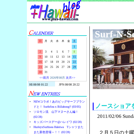
Surf-N-S
日
月
火
水
木
金
土
1
2
3
4
5
6
7
8
9
10
11
12
13
14
15
16
17
18
19
20
21
22
23
24
25
26
27
28
29
30
31
<<前月
2026年08月
次月>>
ノースショアのハレイ
NEWコラボ！あのビッグサーフブラン
ノースショア
ドと！ SurfnSea x Billabong!! (03/05)
ソロモン流 山下マヌーさん編！
2011/02/06 Sund
(02/28)
キッズバースデー@ハレイワ (02/28)
HurleyxSurfnsea Haleiwa Tシャツまた
２月５日の土
また新色登場～！！ (02/28)