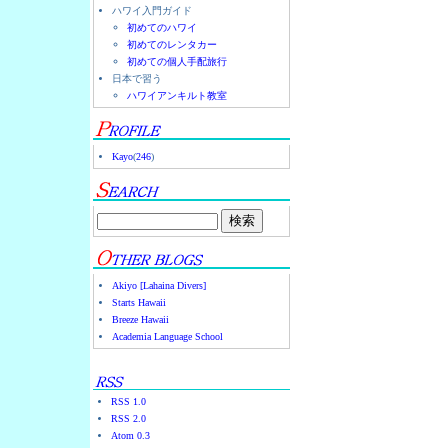
ハワイ入門ガイド
初めてのハワイ
初めてのレンタカー
初めての個人手配旅行
日本で習う
ハワイアンキルト教室
Kayo
(
246
)
Akiyo [Lahaina Divers]
Starts Hawaii
Breeze Hawaii
Academia Language School
RSS 1.0
RSS 2.0
Atom 0.3