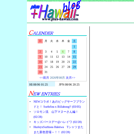
Surf-N-S
日
月
火
水
木
金
土
1
2
3
4
5
6
7
8
9
10
11
12
13
14
15
16
17
18
19
20
21
22
23
24
25
26
27
28
29
30
31
<<前月
2026年08月
次月>>
NEWコラボ！あのビッグサーフブラン
ドと！ SurfnSea x Billabong!! (03/05)
ソロモン流 山下マヌーさん編！
(02/28)
キッズバースデー@ハレイワ (02/28)
HurleyxSurfnsea Haleiwa Tシャツまた
また新色登場～！！ (02/28)