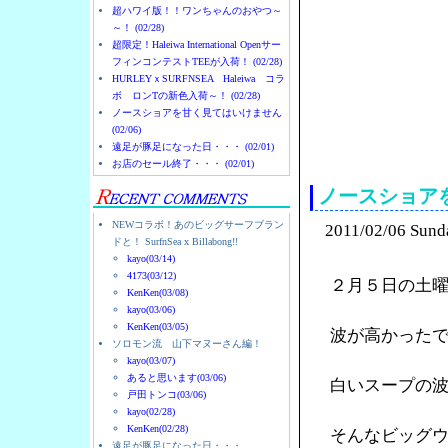
超ハワイ版！！ワンちゃんのおやつ～
～！ (02/28)
超限定！Haleiwa International Openサー
フィンコンテストTEEが入荷！ (02/28)
HURLEYｘSURFNSEA Haleiwa コラ
ボ ロンTの新色入荷～！ (02/28)
ノースショアを甘く見てはいけません
(02/06)
ノースショアのハレイ
遠足が豚足になった日・・・ (02/01)
お店のセール終了・・・ (02/01)
ノースショア
NEWコラボ！あのビッグサーフブラン
2011/02/06 Sund
ドと！ SurfnSea x Billabong!!
kayo(03/14)
4173(03/12)
２月５日の土
KenKen(03/08)
kayo(03/06)
KenKen(03/05)
波が高かった
ソロモン流 山下マヌーさん編！
kayo(03/07)
あると思います(03/06)
白いスープの
戸田トンコ(03/06)
kayo(02/28)
KenKen(02/28)
そんなビッグ
遠足が豚足になった日・・・