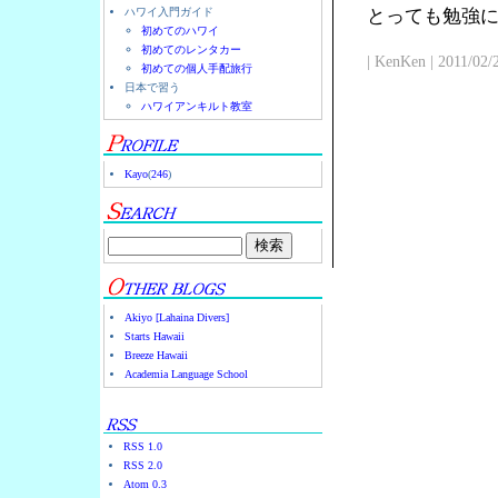
ハワイ入門ガイド
とっても勉強
初めてのハワイ
初めてのレンタカー
| KenKen | 2011/02/
初めての個人手配旅行
日本で習う
ハワイアンキルト教室
Kayo
(
246
)
Akiyo [Lahaina Divers]
Starts Hawaii
Breeze Hawaii
Academia Language School
RSS 1.0
RSS 2.0
Atom 0.3