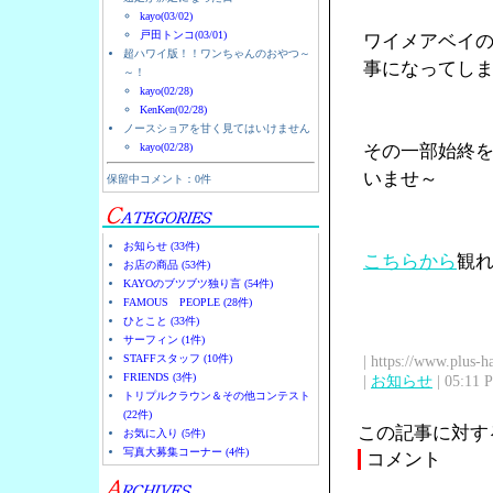
kayo(03/02)
戸田トンコ(03/01)
ワイメアベイ
超ハワイ版！！ワンちゃんのおやつ～
事になってし
～！
kayo(02/28)
KenKen(02/28)
ノースショアを甘く見てはいけません
kayo(02/28)
その一部始終
いませ～
保留中コメント：0件
お知らせ (33件)
こちらから
観
お店の商品 (53件)
KAYOのブツブツ独り言 (54件)
FAMOUS PEOPLE (28件)
ひとこと (33件)
サーフィン (1件)
STAFFスタッフ (10件)
| https://www.plus-h
FRIENDS (3件)
|
お知らせ
| 05:11 
トリプルクラウン＆その他コンテスト
(22件)
この記事に対す
お気に入り (5件)
写真大募集コーナー (4件)
コメント