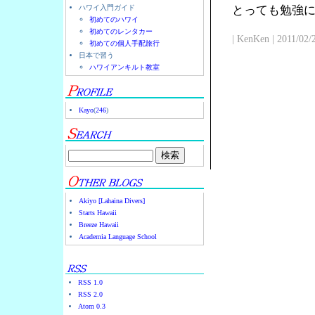
ハワイ入門ガイド
とっても勉強
初めてのハワイ
初めてのレンタカー
| KenKen | 2011/02/
初めての個人手配旅行
日本で習う
ハワイアンキルト教室
Kayo
(
246
)
Akiyo [Lahaina Divers]
Starts Hawaii
Breeze Hawaii
Academia Language School
RSS 1.0
RSS 2.0
Atom 0.3