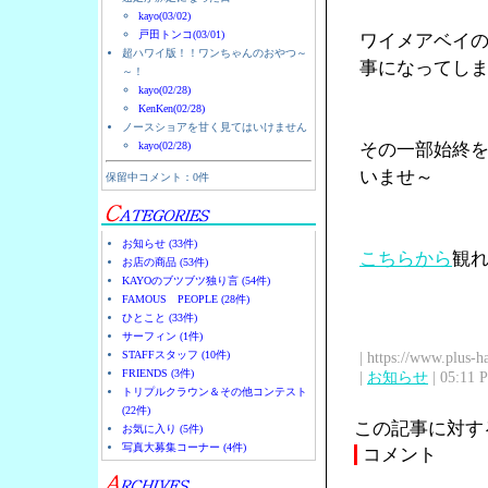
kayo(03/02)
戸田トンコ(03/01)
ワイメアベイ
超ハワイ版！！ワンちゃんのおやつ～
事になってし
～！
kayo(02/28)
KenKen(02/28)
ノースショアを甘く見てはいけません
kayo(02/28)
その一部始終
いませ～
保留中コメント：0件
お知らせ (33件)
こちらから
観
お店の商品 (53件)
KAYOのブツブツ独り言 (54件)
FAMOUS PEOPLE (28件)
ひとこと (33件)
サーフィン (1件)
STAFFスタッフ (10件)
| https://www.plus-h
FRIENDS (3件)
|
お知らせ
| 05:11 
トリプルクラウン＆その他コンテスト
(22件)
この記事に対す
お気に入り (5件)
写真大募集コーナー (4件)
コメント