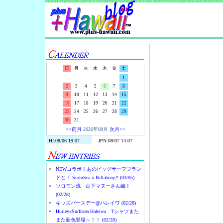
Surf-N-S
日
月
火
水
木
金
土
1
2
3
4
5
6
7
8
9
10
11
12
13
14
15
16
17
18
19
20
21
22
23
24
25
26
27
28
29
30
31
<<前月
2026年08月
次月>>
NEWコラボ！あのビッグサーフブラン
ドと！ SurfnSea x Billabong!! (03/05)
ソロモン流 山下マヌーさん編！
(02/28)
キッズバースデー@ハレイワ (02/28)
HurleyxSurfnsea Haleiwa Tシャツまた
また新色登場～！！ (02/28)