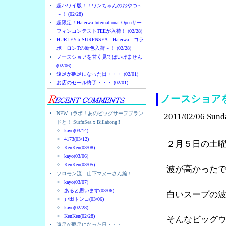
超ハワイ版！！ワンちゃんのおやつ～
～！ (02/28)
超限定！Haleiwa International Openサー
フィンコンテストTEEが入荷！ (02/28)
HURLEYｘSURFNSEA Haleiwa コラ
ボ ロンTの新色入荷～！ (02/28)
ノースショアを甘く見てはいけません
(02/06)
ノースショアのハレイ
遠足が豚足になった日・・・ (02/01)
お店のセール終了・・・ (02/01)
ノースショア
NEWコラボ！あのビッグサーフブラン
2011/02/06 Sund
ドと！ SurfnSea x Billabong!!
kayo(03/14)
4173(03/12)
２月５日の土
KenKen(03/08)
kayo(03/06)
KenKen(03/05)
波が高かった
ソロモン流 山下マヌーさん編！
kayo(03/07)
あると思います(03/06)
白いスープの
戸田トンコ(03/06)
kayo(02/28)
KenKen(02/28)
そんなビッグ
遠足が豚足になった日・・・