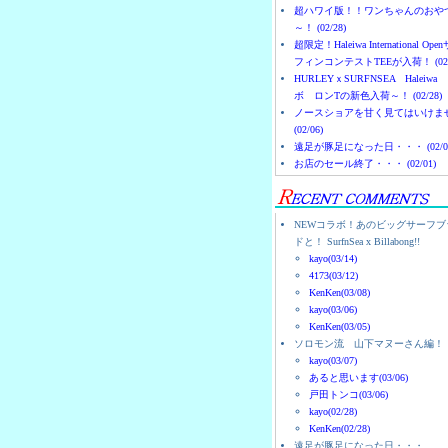
超ハワイ版！！ワンちゃんのおや
～！ (02/28)
超限定！Haleiwa International Ope
フィンコンテストTEEが入荷！ (02/
HURLEYｘSURFNSEA Haleiwa
ボ ロンTの新色入荷～！ (02/28)
ノースショアを甘く見てはいけま
(02/06)
遠足が豚足になった日・・・ (02/0
お店のセール終了・・・ (02/01)
NEWコラボ！あのビッグサーフブ
ドと！ SurfnSea x Billabong!!
kayo(03/14)
4173(03/12)
KenKen(03/08)
kayo(03/06)
KenKen(03/05)
ソロモン流 山下マヌーさん編！
kayo(03/07)
あると思います(03/06)
戸田トンコ(03/06)
kayo(02/28)
KenKen(02/28)
遠足が豚足になった日・・・