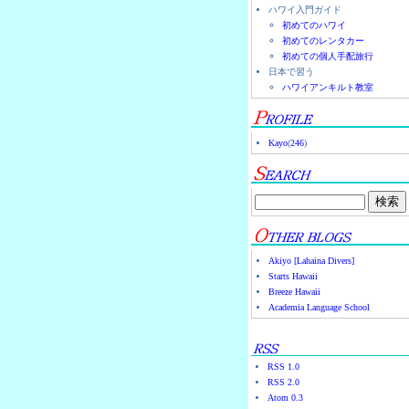
ハワイ入門ガイド
初めてのハワイ
初めてのレンタカー
初めての個人手配旅行
日本で習う
ハワイアンキルト教室
Kayo
(
246
)
Akiyo [Lahaina Divers]
Starts Hawaii
Breeze Hawaii
Academia Language School
RSS 1.0
RSS 2.0
Atom 0.3