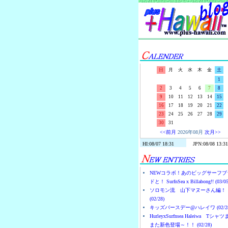
日
月
火
水
木
金
土
1
2
3
4
5
6
7
8
9
10
11
12
13
14
15
16
17
18
19
20
21
22
23
24
25
26
27
28
29
30
31
<<前月
2026年08月
次月>>
NEWコラボ！あのビッグサーフブ
ドと！ SurfnSea x Billabong!! (03/05
ソロモン流 山下マヌーさん編！
(02/28)
キッズバースデー@ハレイワ (02/28
HurleyxSurfnsea Haleiwa Tシャ
また新色登場～！！ (02/28)