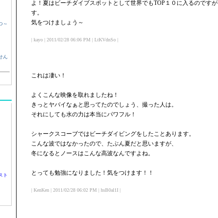
よ！夏はビーチダイブスポットとして世界でもTOP１０に入るのです
す。
気をつけましょう～
つ～
| kayo | 2011/02/28 06:06 PM | LtKVdnSo |
せん
これは凄い！
よくこんな映像を取れましたね！
きっとヤバイなぁと思ってたのでしょう、撮った人は。
それにしても水の力は本当にパワフル！
シャークスコーブではビーチダイビングをしたことあります。
こんな波ではなかったので、たぶん夏だと思いますが、
冬になるとノースはこんな高波なんですよね。
とっても勉強になりました！気をつけます！！
スト
| KenKen | 2011/02/28 06:02 PM | hsB0al1I |