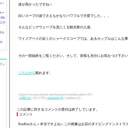
つ～
波が高かったですね～
nサー
白いスープの波でさえもかなりパワフルで大変でした。。。
28)
 コラ
そんなビッグウェーブを見にくる観光客の人達。
せん
ワイメアベイの近くのシャークスコーブでは、あるカップルはこんな事
1)
その一部始終をご覧ください。そして、皆様も充分にお気をつけ下さい
ラン
こちらから
観れます。
| https://www.plus-hawaii.com/blog/surf-n-sea/index.php?e=241 |
|
お知らせ
| 05:11 PM |
comments (2)
| trackback (x) |
この記事に対するコメントの受付は終了しています。
コメント
KenKenさん＞本当ですよね～この画像はお店のダイビングインストラ