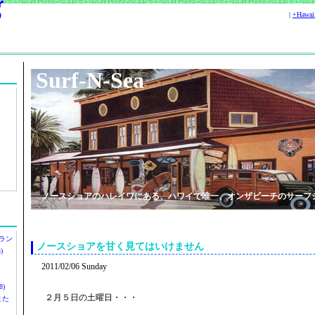
|
+Hawa
Surf-N-Sea
ノースショアのハレイワにある、ハワイで唯一、オンザビーチのサーフ
ラン
ノースショアを甘く見てはいけません
)
2011/02/06 Sunday
)
２月５日の土曜日・・・
ツまた