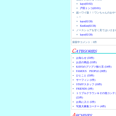
kayo(03/02)
戸田トンコ(03/01)
超ハワイ版！！ワンちゃんのおや
～！
kayo(02/28)
KenKen(02/28)
ノースショアを甘く見てはいけま
kayo(02/28)
保留中コメント：0件
お知らせ (33件)
お店の商品 (53件)
KAYOのブツブツ独り言 (54件)
FAMOUS PEOPLE (28件)
ひとこと (33件)
サーフィン (1件)
STAFFスタッフ (10件)
FRIENDS (3件)
トリプルクラウン＆その他コンテ
(22件)
お気に入り (5件)
写真大募集コーナー (4件)