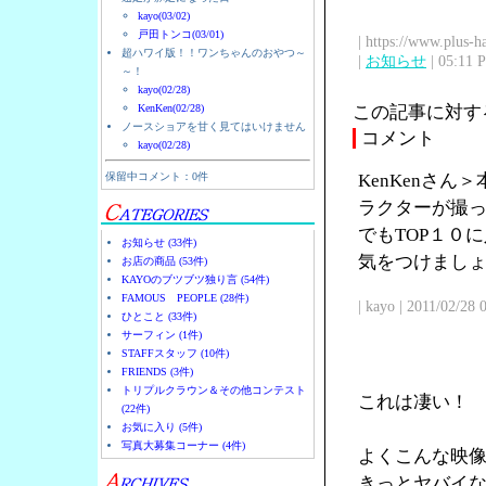
kayo(03/02)
戸田トンコ(03/01)
| https://www.plus-h
超ハワイ版！！ワンちゃんのおやつ～
|
お知らせ
| 05:11 
～！
kayo(02/28)
KenKen(02/28)
この記事に対す
ノースショアを甘く見てはいけません
コメント
kayo(02/28)
保留中コメント：0件
KenKenさ
ラクターが撮
でもTOP１０
お知らせ (33件)
気をつけまし
お店の商品 (53件)
KAYOのブツブツ独り言 (54件)
FAMOUS PEOPLE (28件)
| kayo | 2011/02/28
ひとこと (33件)
サーフィン (1件)
STAFFスタッフ (10件)
FRIENDS (3件)
トリプルクラウン＆その他コンテスト
これは凄い！
(22件)
お気に入り (5件)
写真大募集コーナー (4件)
よくこんな映
きっとヤバイ