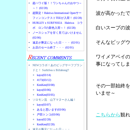
超ハワイ版！！ワンちゃんのおやつ～
～！ (02/28)
波が高かった
超限定！Haleiwa International Openサー
フィンコンテストTEEが入荷！ (02/28)
HURLEYｘSURFNSEA Haleiwa コラ
白いスープの
ボ ロンTの新色入荷～！ (02/28)
ノースショアを甘く見てはいけません
(02/06)
そんなビッグ
遠足が豚足になった日・・・ (02/01)
お店のセール終了・・・ (02/01)
ワイメアベイ
事になってし
NEWコラボ！あのビッグサーフブラン
ドと！ SurfnSea x Billabong!!
kayo(03/14)
4173(03/12)
その一部始終
KenKen(03/08)
kayo(03/06)
いませ～
KenKen(03/05)
ソロモン流 山下マヌーさん編！
kayo(03/07)
あると思います(03/06)
こちらから
観
戸田トンコ(03/06)
kayo(02/28)
KenKen(02/28)
遠足が豚足になった日・・・