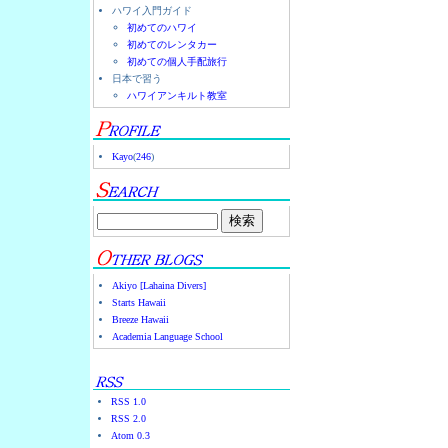
ハワイ入門ガイド
初めてのハワイ
初めてのレンタカー
初めての個人手配旅行
日本で習う
ハワイアンキルト教室
Kayo
(
246
)
Akiyo [Lahaina Divers]
Starts Hawaii
Breeze Hawaii
Academia Language School
RSS 1.0
RSS 2.0
Atom 0.3