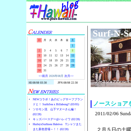
Surf-N-S
日
月
火
水
木
金
土
1
2
3
4
5
6
7
8
9
10
11
12
13
14
15
16
17
18
19
20
21
22
23
24
25
26
27
28
29
30
31
<<前月
2026年08月
次月>>
ノースショアのハレイ
NEWコラボ！あのビッグサーフブラン
ノースショア
ドと！ SurfnSea x Billabong!! (03/05)
ソロモン流 山下マヌーさん編！
2011/02/06 Sund
(02/28)
キッズバースデー@ハレイワ (02/28)
HurleyxSurfnsea Haleiwa Tシャツまた
２月５日の土
また新色登場～！！ (02/28)