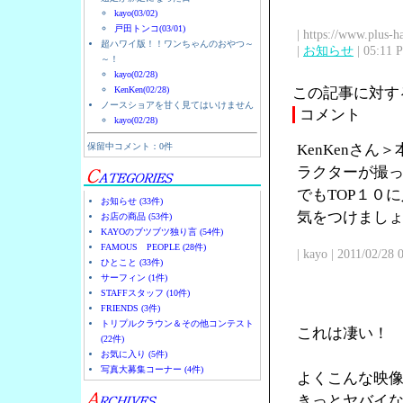
kayo(03/02)
戸田トンコ(03/01)
| https://www.plus-h
超ハワイ版！！ワンちゃんのおやつ～
|
お知らせ
| 05:11 
～！
kayo(02/28)
KenKen(02/28)
この記事に対す
ノースショアを甘く見てはいけません
コメント
kayo(02/28)
保留中コメント：0件
KenKenさ
ラクターが撮
でもTOP１０
お知らせ (33件)
気をつけまし
お店の商品 (53件)
KAYOのブツブツ独り言 (54件)
FAMOUS PEOPLE (28件)
| kayo | 2011/02/28
ひとこと (33件)
サーフィン (1件)
STAFFスタッフ (10件)
FRIENDS (3件)
トリプルクラウン＆その他コンテスト
これは凄い！
(22件)
お気に入り (5件)
写真大募集コーナー (4件)
よくこんな映
きっとヤバイ