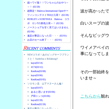
超ハワイ版！！ワンちゃんのおやつ～
～！ (02/28)
波が高かった
超限定！Haleiwa International Openサー
フィンコンテストTEEが入荷！ (02/28)
HURLEYｘSURFNSEA Haleiwa コラ
白いスープの
ボ ロンTの新色入荷～！ (02/28)
ノースショアを甘く見てはいけません
(02/06)
そんなビッグ
遠足が豚足になった日・・・ (02/01)
お店のセール終了・・・ (02/01)
ワイメアベイ
事になってし
NEWコラボ！あのビッグサーフブラン
ドと！ SurfnSea x Billabong!!
kayo(03/14)
4173(03/12)
その一部始終
KenKen(03/08)
kayo(03/06)
いませ～
KenKen(03/05)
ソロモン流 山下マヌーさん編！
kayo(03/07)
あると思います(03/06)
こちらから
観
戸田トンコ(03/06)
kayo(02/28)
KenKen(02/28)
遠足が豚足になった日・・・