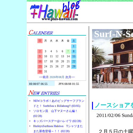
Surf-N-S
日
月
火
水
木
金
土
1
2
3
4
5
6
7
8
9
10
11
12
13
14
15
16
17
18
19
20
21
22
23
24
25
26
27
28
29
30
31
<<前月
2026年08月
次月>>
ノースショアのハレイ
NEWコラボ！あのビッグサーフブラン
ノースショア
ドと！ SurfnSea x Billabong!! (03/05)
ソロモン流 山下マヌーさん編！
2011/02/06 Sund
(02/28)
キッズバースデー@ハレイワ (02/28)
HurleyxSurfnsea Haleiwa Tシャツまた
２月５日の土
また新色登場～！！ (02/28)