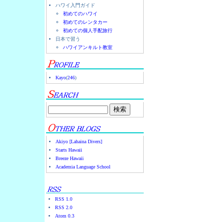
ハワイ入門ガイド
初めてのハワイ
初めてのレンタカー
初めての個人手配旅行
日本で習う
ハワイアンキルト教室
Kayo
(
246
)
Akiyo [Lahaina Divers]
Starts Hawaii
Breeze Hawaii
Academia Language School
RSS 1.0
RSS 2.0
Atom 0.3