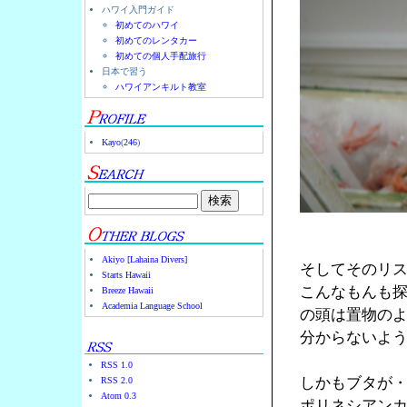
ハワイ入門ガイド
初めてのハワイ
初めてのレンタカー
初めての個人手配旅行
日本で習う
ハワイアンキルト教室
Kayo
(
246
)
Akiyo [Lahaina Divers]
そしてそのリ
Starts Hawaii
こんなもんも
Breeze Hawaii
Academia Language School
の頭は置物の
分からないよ
RSS 1.0
しかもブタが
RSS 2.0
Atom 0.3
ポリネシアン