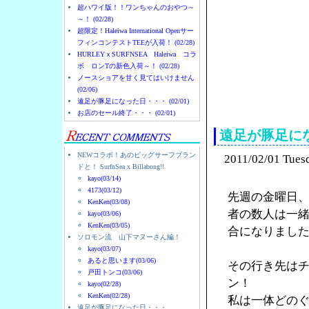
超ハワイ版！！ワンちゃんのおやつ～
～！ (02/28)
超限定！Haleiwa International Openサー
フィンコンテストTEEが入荷！ (02/28)
HURLEYｘSURFNSEA Haleiwa コラ
ボ ロンTの新色入荷～！ (02/28)
ノースショアを甘く見てはいけません
(02/06)
ノースショアのハレイ
遠足が豚足になった日・・・ (02/01)
お店のセール終了・・・ (02/01)
遠足が豚足に
NEWコラボ！あのビッグサーフブラン
2011/02/01 Tues
ドと！ SurfnSea x Billabong!!
kayo(03/14)
4173(03/12)
先週の金曜日
KenKen(03/08)
者の数人は一
kayo(03/06)
KenKen(03/05)
合になりまし
ソロモン流 山下マヌーさん編！
kayo(03/07)
あると思います(03/06)
その行き先は
戸田トンコ(03/06)
ン！
kayo(02/28)
KenKen(02/28)
私は一体どの
遠足が豚足になった日・・・