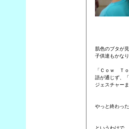
肌色のブタが
子供達もかな
「Ｃｏｗ Ｔ
語が通じず、
ジェスチャー
やっと終わっ
というわけで