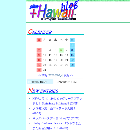
Surf-N-S
日
月
火
水
木
金
土
1
2
3
4
5
6
7
8
9
10
11
12
13
14
15
16
17
18
19
20
21
22
23
24
25
26
27
28
29
30
31
<<前月
2026年08月
次月>>
NEWコラボ！あのビッグサーフブラン
ドと！ SurfnSea x Billabong!! (03/05)
ソロモン流 山下マヌーさん編！
(02/28)
キッズバースデー@ハレイワ (02/28)
HurleyxSurfnsea Haleiwa Tシャツまた
また新色登場～！！ (02/28)