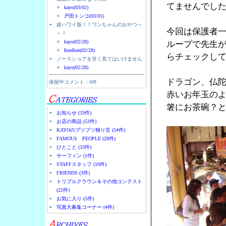
てませんでし
kayo(03/02)
戸田トンコ(03/01)
超ハワイ版！！ワンちゃんのおやつ～
今回は保護者
～！
kayo(02/28)
ループで先生
KenKen(02/28)
らチェックし
ノースショアを甘く見てはいけません
kayo(02/28)
ドラゴン、仏
保留中コメント：0件
赤いお年玉の
箸にお茶碗？
お知らせ (33件)
お店の商品 (53件)
KAYOのブツブツ独り言 (54件)
FAMOUS PEOPLE (28件)
ひとこと (33件)
サーフィン (1件)
STAFFスタッフ (10件)
FRIENDS (3件)
トリプルクラウン＆その他コンテスト
(22件)
お気に入り (5件)
写真大募集コーナー (4件)