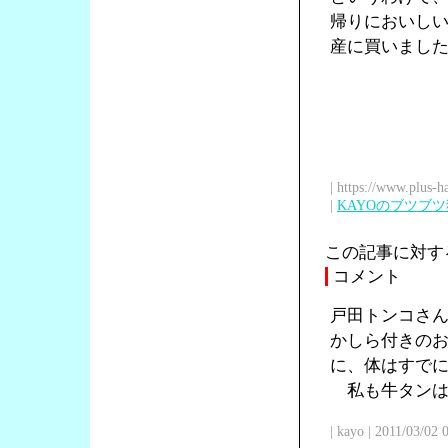
帰りにおいし
産に買いまし
| https://www.plus-h
|
KAYOのブツブ
この記事に対す
コメント
戸田トンコさ
かしら付きの
に、体はすで
私も牛タンは
| kayo | 2011/03/02