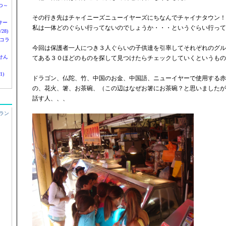
つ～
その行き先はチャイニーズニューイヤーズにちなんでチャイナタウン！
nサー
私は一体どのぐらい行ってないのでしょうか・・・というぐらい行って
28)
 コラ
今回は保護者一人につき３人ぐらいの子供達を引率してそれぞれのグル
せん
てある３０ほどのものを探して見つけたらチェックしていくというもの
1)
ドラゴン、仏陀、竹、中国のお金、中国語、ニューイヤーで使用する赤
の、花火、箸、お茶碗、（この辺はなぜお箸にお茶碗？と思いましたが
話す人、、、
ラン