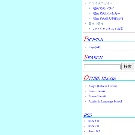
ハワイ入門ガイド
初めてのハワイ
初めてのレンタカー
初めての個人手配旅行
日本で習う
ハワイアンキルト教室
Kayo
(
246
)
Akiyo [Lahaina Divers]
Starts Hawaii
Breeze Hawaii
Academia Language School
RSS 1.0
RSS 2.0
Atom 0.3