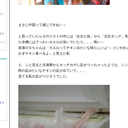
つ～
まさに中国って感じですね～～
せん
と思っていたらそのリストの中には「生きた魚」やら「北京ダッグ」等
た水槽にはでっかいカエルが泳いでいたり。。。怖い～
友達のＳちゃんは「カエルってチキンみたいな味らしいよ~」といわれ
わずチキン食べるよ」と答えた私
と、ふと見ると冷凍庫からカッチカチに足がつっちゃったような、シン
時の足みたいなチキンの足が出ていて。。。
見てる私の足がつりそうでした。
スト