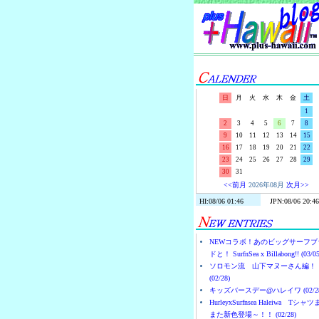
日
月
火
水
木
金
土
1
2
3
4
5
6
7
8
9
10
11
12
13
14
15
16
17
18
19
20
21
22
23
24
25
26
27
28
29
30
31
<<前月
2026年08月
次月>>
NEWコラボ！あのビッグサーフブ
ドと！ SurfnSea x Billabong!! (03/05
ソロモン流 山下マヌーさん編！
(02/28)
キッズバースデー@ハレイワ (02/28
HurleyxSurfnsea Haleiwa Tシャ
また新色登場～！！ (02/28)