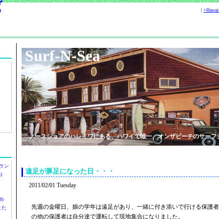
|
+Hawa
Surf-N-Sea
ノースショアのハレイワにある、ハワイで唯一、オンザビーチのサーフ
ラン
遠足が豚足になった日・・・
)
2011/02/01 Tuesday
)
先週の金曜日、娘の学年は遠足があり、一緒に付き添いで行ける保護者
ツまた
の他の保護者は自分達で運転して現地集合になりました。