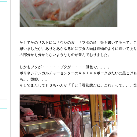
そしてそのリストには「ウシの舌」「ブタの頭」等も書いてあって、こ
思いましたが、ありとあらゆる所にブタの頭は置物のように置いてあり
の部分かも分からないようなものが並んでおりました。
しかもブタが・・・・・ブタが・・・・肌色で。。。。
ポリネシアンカルチャーセンターのＫａｌｕａポークみたいに黒こげも
も。。微妙。。。
そしてまたしてもＳちゃんが「千と千尋状態だね。これ」って。。。笑