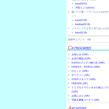
kayo(03/02)
戸田トンコ(03/01)
超ハワイ版！！ワンちゃんのおや
～！
kayo(02/28)
KenKen(02/28)
ノースショアを甘く見てはいけま
kayo(02/28)
保留中コメント：0件
お知らせ (33件)
お店の商品 (53件)
KAYOのブツブツ独り言 (54件)
FAMOUS PEOPLE (28件)
ひとこと (33件)
サーフィン (1件)
STAFFスタッフ (10件)
FRIENDS (3件)
トリプルクラウン＆その他コンテ
(22件)
お気に入り (5件)
写真大募集コーナー (4件)