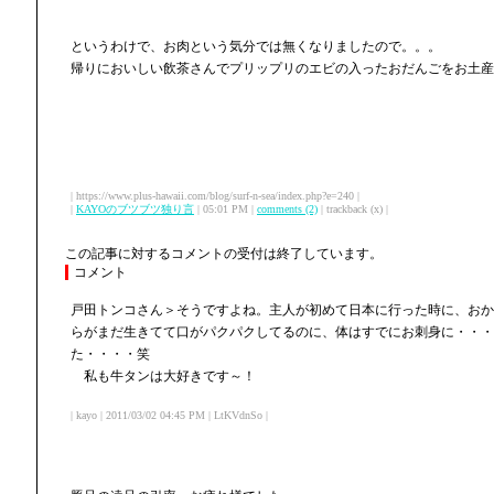
というわけで、お肉という気分では無くなりましたので。。。
帰りにおいしい飲茶さんでプリップリのエビの入ったおだんごをお土産
| https://www.plus-hawaii.com/blog/surf-n-sea/index.php?e=240 |
|
KAYOのブツブツ独り言
| 05:01 PM |
comments (2)
| trackback (x) |
この記事に対するコメントの受付は終了しています。
コメント
戸田トンコさん＞そうですよね。主人が初めて日本に行った時に、おか
らがまだ生きてて口がパクパクしてるのに、体はすでにお刺身に・・・
た・・・・笑
私も牛タンは大好きです～！
| kayo | 2011/03/02 04:45 PM | LtKVdnSo |