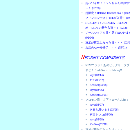
超ハワイ版！！ワンちゃんのおや
～！ (02/28)
超限定！Haleiwa International Ope
フィンコンテストTEEが入荷！ (02/
HURLEYｘSURFNSEA Haleiwa
ボ ロンTの新色入荷～！ (02/28)
ノースショアを甘く見てはいけま
(02/06)
遠足が豚足になった日・・・ (02/0
お店のセール終了・・・ (02/01)
NEWコラボ！あのビッグサーフブ
ドと！ SurfnSea x Billabong!!
kayo(03/14)
4173(03/12)
KenKen(03/08)
kayo(03/06)
KenKen(03/05)
ソロモン流 山下マヌーさん編！
kayo(03/07)
あると思います(03/06)
戸田トンコ(03/06)
kayo(02/28)
KenKen(02/28)
遠足が豚足になった日・・・