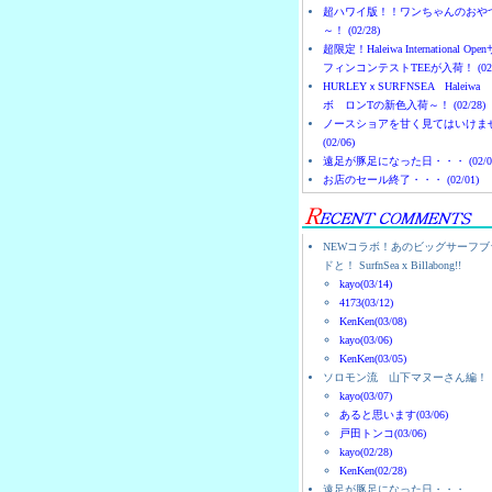
超ハワイ版！！ワンちゃんのおや
～！ (02/28)
超限定！Haleiwa International Ope
フィンコンテストTEEが入荷！ (02/
HURLEYｘSURFNSEA Haleiwa
ボ ロンTの新色入荷～！ (02/28)
ノースショアを甘く見てはいけま
(02/06)
遠足が豚足になった日・・・ (02/0
お店のセール終了・・・ (02/01)
NEWコラボ！あのビッグサーフブ
ドと！ SurfnSea x Billabong!!
kayo(03/14)
4173(03/12)
KenKen(03/08)
kayo(03/06)
KenKen(03/05)
ソロモン流 山下マヌーさん編！
kayo(03/07)
あると思います(03/06)
戸田トンコ(03/06)
kayo(02/28)
KenKen(02/28)
遠足が豚足になった日・・・