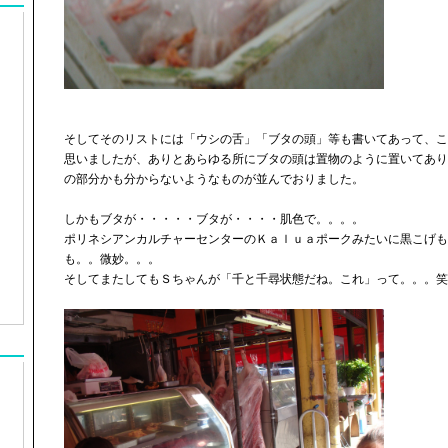
そしてそのリストには「ウシの舌」「ブタの頭」等も書いてあって、こ
思いましたが、ありとあらゆる所にブタの頭は置物のように置いてあり
の部分かも分からないようなものが並んでおりました。
しかもブタが・・・・・ブタが・・・・肌色で。。。。
ポリネシアンカルチャーセンターのＫａｌｕａポークみたいに黒こげも
も。。微妙。。。
そしてまたしてもＳちゃんが「千と千尋状態だね。これ」って。。。笑