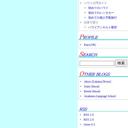
ハワイ入門ガイド
初めてのハワイ
初めてのレンタカー
初めての個人手配旅行
日本で習う
ハワイアンキルト教室
Kayo
(
246
)
Akiyo [Lahaina Divers]
Starts Hawaii
Breeze Hawaii
Academia Language School
RSS 1.0
RSS 2.0
Atom 0.3