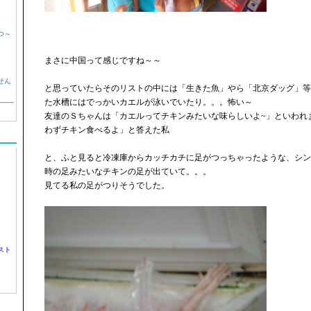
つ～
まさに中国って感じですね～～
せん
と思っていたらそのリストの中には「生きた魚」やら「北京ダッグ」等
た水槽にはでっかいカエルが泳いでいたり。。。怖い～
友達のＳちゃんは「カエルってチキンみたいな味らしいよ~」といわれ
わずチキン食べるよ」と答えた私
と、ふと見ると冷凍庫からカッチカチに足がつっちゃったような、シン
時の足みたいなチキンの足が出ていて。。。
見てる私の足がつりそうでした。
スト