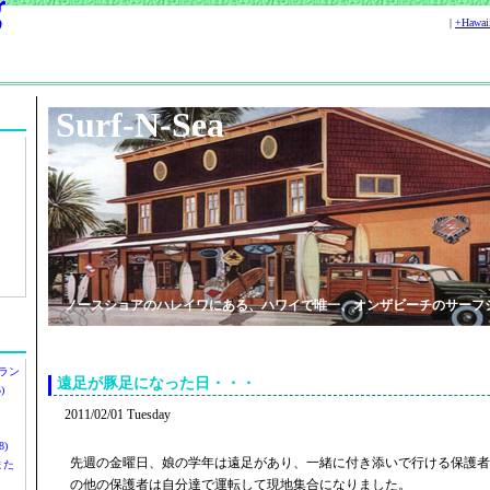
|
+Hawa
Surf-N-Sea
ノースショアのハレイワにある、ハワイで唯一、オンザビーチのサーフ
ラン
遠足が豚足になった日・・・
)
2011/02/01 Tuesday
)
先週の金曜日、娘の学年は遠足があり、一緒に付き添いで行ける保護者
ツまた
の他の保護者は自分達で運転して現地集合になりました。