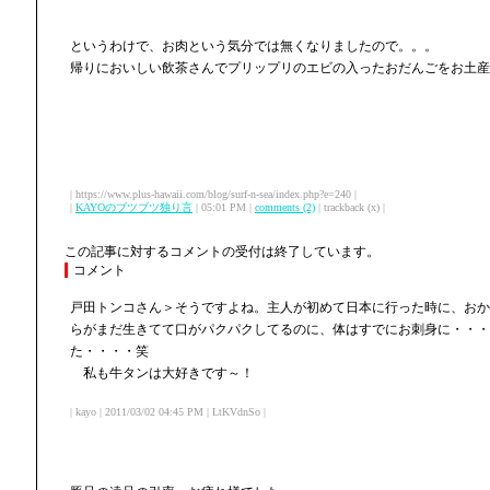
というわけで、お肉という気分では無くなりましたので。。。
帰りにおいしい飲茶さんでプリップリのエビの入ったおだんごをお土産
| https://www.plus-hawaii.com/blog/surf-n-sea/index.php?e=240 |
|
KAYOのブツブツ独り言
| 05:01 PM |
comments (2)
| trackback (x) |
この記事に対するコメントの受付は終了しています。
コメント
戸田トンコさん＞そうですよね。主人が初めて日本に行った時に、おか
らがまだ生きてて口がパクパクしてるのに、体はすでにお刺身に・・・
た・・・・笑
私も牛タンは大好きです～！
| kayo | 2011/03/02 04:45 PM | LtKVdnSo |