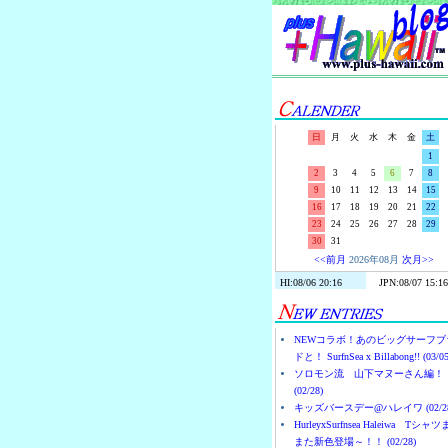
日
月
火
水
木
金
土
1
2
3
4
5
6
7
8
9
10
11
12
13
14
15
16
17
18
19
20
21
22
23
24
25
26
27
28
29
30
31
<<前月
2026年08月
次月>>
NEWコラボ！あのビッグサーフブ
ドと！ SurfnSea x Billabong!! (03/05
ソロモン流 山下マヌーさん編！
(02/28)
キッズバースデー@ハレイワ (02/28
HurleyxSurfnsea Haleiwa Tシャ
また新色登場～！！ (02/28)