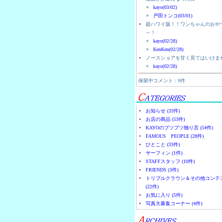
kayo(03/02)
戸田トンコ(03/01)
超ハワイ版！！ワンちゃんのおや
～！
kayo(02/28)
KenKen(02/28)
ノースショアを甘く見てはいけま
kayo(02/28)
保留中コメント：0件
お知らせ (33件)
お店の商品 (53件)
KAYOのブツブツ独り言 (54件)
FAMOUS PEOPLE (28件)
ひとこと (33件)
サーフィン (1件)
STAFFスタッフ (10件)
FRIENDS (3件)
トリプルクラウン＆その他コンテ
(22件)
お気に入り (5件)
写真大募集コーナー (4件)