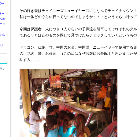
つ～
その行き先はチャイニーズニューイヤーズにちなんでチャイナタウン！
nサー
私は一体どのぐらい行ってないのでしょうか・・・というぐらい行って
28)
 コラ
今回は保護者一人につき３人ぐらいの子供達を引率してそれぞれのグル
せん
てある３０ほどのものを探して見つけたらチェックしていくというもの
1)
ドラゴン、仏陀、竹、中国のお金、中国語、ニューイヤーで使用する赤
の、花火、箸、お茶碗、（この辺はなぜお箸にお茶碗？と思いましたが
話す人、、、
ラン